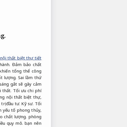
ng.
nội thất biệt thự tiết
hành.
Đảm bảo chất
khiến tổng thể công
t lượng.
Sai lầm thứ
sáng gắt sẽ gây cảm
 thất.
Tối ưu chi phí
ng nội thất biệt thự,
trị đầu tư.
Kỹ sư.
Tối
n yếu tố phong thủy,
 chất lượng.
phòng
iều quy mô.
bạn nên