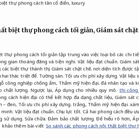
ất biệt thự phong cách tối giản,
Giám sát chặt
ệt thự phong cách tối giản tập trung vào việc loại bỏ các chi t
ng gian thoáng đãng và tiện nghi.
Vật liệu đạt chuẩn.
Giám sát
các biệt thự thành thị,
Giám sát chặt chẽ.
nơi diện tích được t
hai thác triệt để.
Tường sàn.
Tối ưu chi phí xây dựng.
Vật liệu
 gỗ công nghiệp chống ẩm,
Thẩm mỹ hiện đại.
đá nhân tạo và ki
 chất lượng.
Ngược lại,
Áp dụng cho nhiều quy mô.
thi công
ng cách hiện đại có thể kết hợp đa dạng chất liệu,
Giám sát c
h – đen,
Tối ưu chi phí xây dựng.
trắng,
Thẩm mỹ hiện đại.
xám 
 minh.
Vật liệu đạt chuẩn.
Chịu lực tốt.
Cả hai phong cách đều ưu
ng sử dụng.
Sửa chữa.
Đảm bảo chất lượng.
Để hiểu rõ hơn,
Áp
 khảo thêm bài viết
So sánh các phong cách nội thất biệt thự 