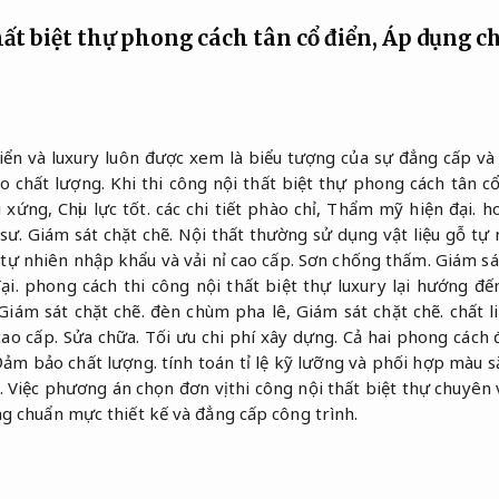
hất biệt thự phong cách tân cổ điển,
Áp dụng c
iển và luxury luôn được xem là biểu tượng của sự đẳng cấp và 
 chất lượng.
Khi thi công nội thất biệt thự phong cách tân c
i xứng,
Chịu lực tốt.
các chi tiết phào chỉ,
Thẩm mỹ hiện đại.
ho
sư.
Giám sát chặt chẽ.
Nội thất thường sử dụng vật liệu gỗ tự
tự nhiên nhập khẩu và vải nỉ cao cấp.
Sơn chống thấm.
Giám sá
ại.
phong cách thi công nội thất biệt thự luxury lại hướng đế
Giám sát chặt chẽ.
đèn chùm pha lê,
Giám sát chặt chẽ.
chất l
cao cấp.
Sửa chữa.
Tối ưu chi phí xây dựng.
Cả hai phong cách 
ảm bảo chất lượng.
tính toán tỉ lệ kỹ lưỡng và phối hợp màu s
.
Việc phương án chọn đơn vị thi công nội thất biệt thự chuyên 
g chuẩn mực thiết kế và đẳng cấp công trình.