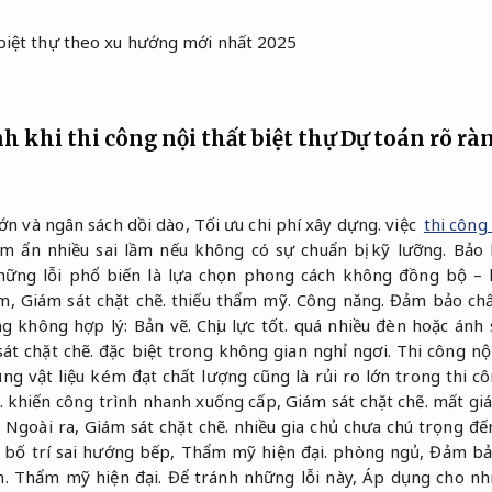
nh khi thi công nội thất biệt thự
Dự toán rõ rà
lớn và ngân sách dồi dào,
Tối ưu chi phí xây dựng.
việc
thi công 
m ẩn nhiều sai lầm nếu không có sự chuẩn bị kỹ lưỡng.
Bảo 
ững lỗi phổ biến là lựa chọn phong cách không đồng bộ – 
ắm,
Giám sát chặt chẽ.
thiếu thẩm mỹ.
Công năng.
Đảm bảo chấ
áng không hợp lý:
Bản vẽ.
Chịu lực tốt.
quá nhiều đèn hoặc ánh 
át chặt chẽ.
đặc biệt trong không gian nghỉ ngơi.
Thi công nội
ng vật liệu kém đạt chất lượng cũng là rủi ro lớn trong thi cô
.
khiến công trình nhanh xuống cấp,
Giám sát chặt chẽ.
mất giá 
.
Ngoài ra,
Giám sát chặt chẽ.
nhiều gia chủ chưa chú trọng đế
bố trí sai hướng bếp,
Thẩm mỹ hiện đại.
phòng ngủ,
Đảm bảo
.
Thẩm mỹ hiện đại.
Để tránh những lỗi này,
Áp dụng cho nh