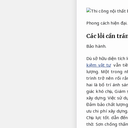
Phong cách hiện đại.
Các lỗi cần trá
Bảo hành.
Dù sở hữu diện tích 
kiệm vật tư
vẫn tiề
lượng.
Một trong nh
trình trở nên rối r
hai là bố trí ánh s
giác khó chịu,
Giám s
xây dựng.
Việc sử dụ
Đảm bảo chất lượng
ưu chi phí xây dựng
Chịu lực tốt.
dẫn đến 
thờ.
Sơn chống thấm