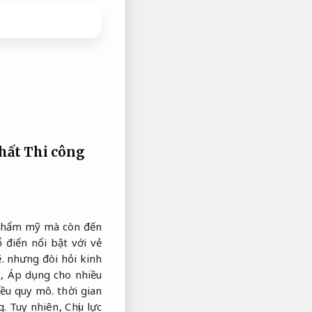
thất
Thi công
n thẩm mỹ mà còn đến
 điển nổi bật với vẻ
.
nhưng đòi hỏi kinh
ó,
Áp dụng cho nhiều
ều quy mô.
thời gian
g.
Tuy nhiên,
Chịu lực