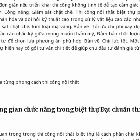
ơn giản nếu triển khai thi công không tinh tế dễ tạo cảm giác 
n.
Công năng.
Giám sát chặt chẽ.
Thi công nội thất biệt thự p
ân hóa và đòi hỏi kỹ thuật cao trong xử lý vật liệu cao cấp n
 sát chặt chẽ.
kim loại mạ vàng.
Bản vẽ.
Tối ưu chi phí xây dự
cần cân nhắc kỹ giữa mong muốn thẩm mỹ,
Đảm bảo chất lượn
u tư để chọn lựa phương án phù hợp.
Bản vẽ.
Chịu lực tốt.
Một 
hự hiện nay có gói tư vấn chi tiết để giúp chủ đầu tư đánh giá 
g gian chức năng trong biệt thự
Đạt chuẩn th
uan trọng trong thi công nội thất biệt thự là cách phân chia 