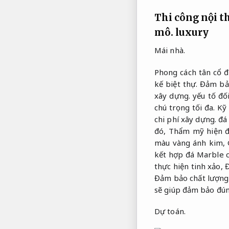
Thi công nội t
mô.
luxury
Mái nhà.
Phong cách tân cổ đ
kế biệt thự.
Đảm bảo
xây dựng.
yếu tố đố
chú trọng tối đa.
Kỹ 
chi phí xây dựng.
đá 
đó,
Thẩm mỹ hiện đ
màu vàng ánh kim,
kết hợp đá Marble 
thực hiện tinh xảo,
Đ
Đảm bảo chất lượng
sẽ giúp đảm bảo đún
Dự toán.