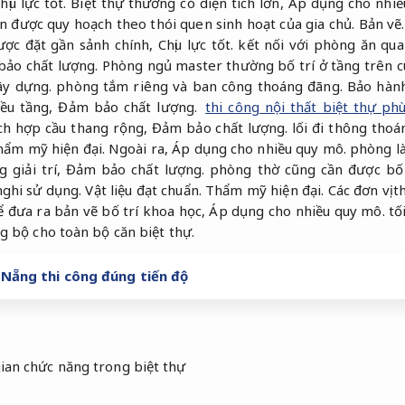
hịu lực tốt.
Biệt thự thường có diện tích lớn,
Áp dụng cho nhiề
ần được quy hoạch theo thói quen sinh hoạt của gia chủ.
Bản vẽ.
ợc đặt gần sảnh chính,
Chịu lực tốt.
kết nối với phòng ăn qu
ảo chất lượng.
Phòng ngủ master thường bố trí ở tầng trên c
ây dựng.
phòng tắm riêng và ban công thoáng đãng.
Bảo hành
iều tầng,
Đảm bảo chất lượng.
thi công nội thất biệt thự p
ch hợp cầu thang rộng,
Đảm bảo chất lượng.
lối đi thông thoá
hẩm mỹ hiện đại.
Ngoài ra,
Áp dụng cho nhiều quy mô.
phòng là
 giải trí,
Đảm bảo chất lượng.
phòng thờ cũng cần được bố 
nghi sử dụng.
Vật liệu đạt chuẩn.
Thẩm mỹ hiện đại.
Các đơn vị t
ể đưa ra bản vẽ bố trí khoa học,
Áp dụng cho nhiều quy mô.
tối
g bộ cho toàn bộ căn biệt thự.
Nẵng thi công đúng tiến độ