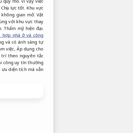
u quy mô.
vì vậy việc
Chịu lực tốt.
Khu vực
a không gian mở.
Vật
ùng với khu vực thay
.
Thẩm mỹ hiện đại.
hù hợp nhà ở và công
ng và có ánh sáng tự
m việc,
Áp dụng cho
trí theo nguyên tắc
hi công uy tín thường
 ưu diện tích mà vẫn