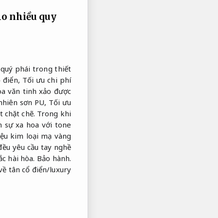
ho nhiều quy
quý phái trong thiết
ổ điển,
Tối ưu chi phí
a văn tinh xảo được
 nhiên sơn PU,
Tối ưu
t chặt chẽ.
Trong khi
n sự xa hoa với tone
iệu kim loại mạ vàng
đều yêu cầu tay nghề
ắc hài hòa.
Bảo hành.
về tân cổ điển/luxury