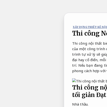
Bỏ
qua
nội
dung
XÂY DỰNG THIẾT KẾ NỘI
Thi công N
Thi công nội thất bi
của một công trình 
trình tự xử lý sẽ gi
đại hay cổ điển, mỗi
trí. Nếu bạn đang t
phong cách hợp với 
Thi công nội
tối giản
Đạt
Nhà thầu.