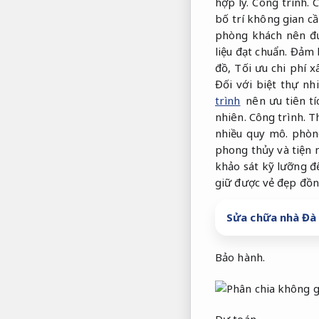
hợp lý.
Công trình.
C
bố trí không gian c
phòng khách nên đư
liệu đạt chuẩn.
Đảm b
đồ,
Tối ưu chi phí x
Đối với biệt thự nh
trình
nên ưu tiên tí
nhiên.
Công trình.
T
nhiều quy mô.
phòng
phong thủy và tiện 
khảo sát kỹ lưỡng đ
giữ được vẻ đẹp đồn
Sửa chữa nhà Đà 
Bảo hành.
Dự toán.