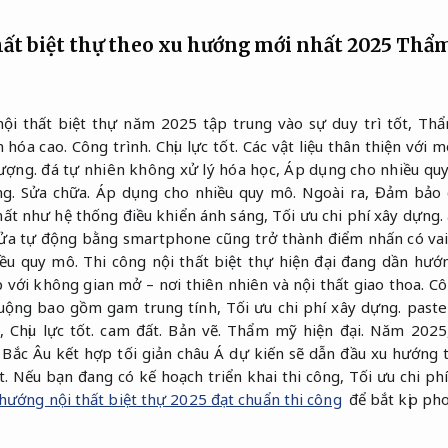
hất biệt thự theo xu hướng mới nhất 2025
Thẩm
ội thất biệt thự năm 2025 tập trung vào sự duy trì tốt,
Thẩ
n hóa cao.
Công trình.
Chịu lực tốt.
Các vật liệu thân thiện với 
ượng.
đá tự nhiên không xử lý hóa học,
Áp dụng cho nhiều qu
ng.
Sửa chữa.
Áp dụng cho nhiều quy mô.
Ngoài ra,
Đảm bảo c
hất như hệ thống điều khiển ánh sáng,
Tối ưu chi phí xây dựng.
a tự động bằng smartphone cũng trở thành điểm nhấn có vai
ều quy mô.
Thi công nội thất biệt thự hiện đại đang dần hướ
 với không gian mở – nơi thiên nhiên và nội thất giao thoa.
Cô
uộng bao gồm gam trung tính,
Tối ưu chi phí xây dựng.
paste
u,
Chịu lực tốt.
cam đất.
Bản vẽ.
Thẩm mỹ hiện đại.
Năm 2025
Bắc Âu kết hợp tối giản châu Á dự kiến sẽ dẫn đầu xu hướng tạ
t.
Nếu bạn đang có kế hoạch triển khai thi công,
Tối ưu chi ph
hướng nội thất biệt thự 2025 đạt chuẩn thi công
để bắt kịp ph