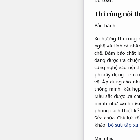
Thi công nội t
Bảo hành.
Xu hướng thi công n
nghệ và tính cá nhâ
chế,
Đảm bảo chất l
đang được ưa chuộ
công nghệ vào nội t
phí xây dựng.
rèm cử
vẽ.
Áp dụng cho nhi
thông minh” kết hợp
Màu sắc được ưa ch
mạnh như xanh rê
phong cách thiết kế 
Sửa chữa.
Chịu lực tố
khảo
bộ sưu tập xu 
Mái nhà.