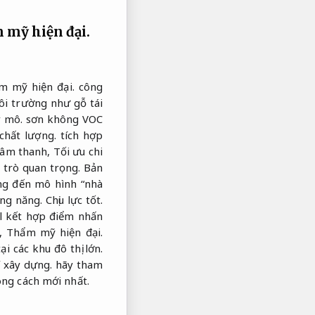
 mỹ hiện đại.
m mỹ hiện đại.
công
môi trường như gỗ tái
y mô.
sơn không VOC
hất lượng.
tích hợp
âm thanh,
Tối ưu chi
 trò quan trọng.
Bản
ng đến mô hình “nhà
ng năng.
Chịu lực tốt.
l kết hợp điểm nhấn
,
Thẩm mỹ hiện đại.
i các khu đô thị lớn.
í xây dựng.
hãy tham
ong cách mới nhất.