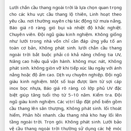
Lưới chắn cầu thang ngoài trời là lựa chọn quan trọng
cho các khu vực cầu thang lộ thiên,
Linh hoạt theo
yêu cầu.
nơi thường xuyên chịu tác động từ mưa nắng,
Báo giá rõ ràng.
gió bụi và nhiệt độ khắc nghiệt.
Chuyên viên.
Đội ngũ giàu kinh nghiệm.
Không giống
như lưới trong nhà vốn chỉ cần đáp ứng yếu tố an
toàn cơ bản,
Không phát sinh.
lưới chắn cầu thang
ngoài trời bắt buộc phải có khả năng chống tia UV,
Nâng cao hiệu quả vận hành.
không mục nát,
Không
phát sinh.
không giòn vỡ khi tiếp xúc lâu ngày với ánh
nắng hoặc độ ẩm cao.
Dịch vụ chuyên nghiệp.
Đội ngũ
giàu kinh nghiệm.
Một số loại được làm từ sợi cáp
inox bọc nhựa,
Báo giá rõ ràng.
có lớp phủ UV đặc
biệt giúp tăng tuổi thọ từ 5–10 năm.
Kiểm tra.
Đội
ngũ giàu kinh nghiệm.
Các vị trí lắp đặt phổ biến gồm
cầu thang lên sân thượng,
Không phát sinh.
lối thoát
hiểm,
Phản hồi nhanh.
cầu thang nhà kho hay lối lên
tầng ngoài trời.
Trọn gói.
Không phát sinh.
Lưới bảo
vệ cầu thang ngoài trời thường sử dụng các hệ móc