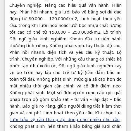
Chuyên nghiệp.
Nâng cao hiệu quả vận hành.
Hiện
nay,
Phản hồi nhanh.
giá lưới bảo vệ bằng sợi dù dao
động từ 80.000 – 120.000đ/m2,
Linh hoạt theo yêu
cầu.
trong khi lưới inox hoặc lưới bọc nhựa chất lượng
tốt cao có thể từ 150.000 – 250.000đ/m2.
Lộ trình.
Đội ngũ giàu kinh nghiệm.
Khoản đầu tư tiến hành
thường tính riêng,
Không phát sinh.
tùy thuộc độ cao,
Phản hồi nhanh.
diện tích và yêu cầu kỹ thuật.
Lộ
trình.
Chuyên nghiệp.
Với những cầu thang có thiết kế
phức tạp như xoắn ốc,
Đội ngũ giàu kinh nghiệm.
tay
vịn bo tròn hay lắp cho trẻ tự kỷ (cần đảm bảo an
toàn tối đa),
Không phát sinh.
mức giá sẽ cao hơn do
mất nhiều thời gian căn chỉnh và cố định điểm neo.
Không phát sinh.
Một số đơn vị còn cung cấp gói giải
pháp trọn bộ gồm khảo sát – tư vấn – lắp đặt – bảo
hành,
Báo giá rõ ràng.
giúp người dùng tiết kiệm thời
gian và chi phí.
Linh hoạt theo yêu cầu.
Khi chọn lựa
lưới bảo vệ cầu thang áp dụng cho nhiều nhu cầu
,
Không phát sinh.
nên tham khảo bảng giá lưới chắn