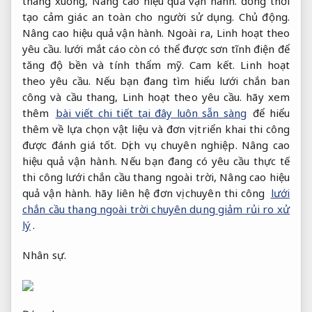
thang xuống,
Nâng cao hiệu quả vận hành.
đồng thời
tạo cảm giác an toàn cho người sử dụng.
Chủ động.
Nâng cao hiệu quả vận hành.
Ngoài ra,
Linh hoạt theo
yêu cầu.
lưới mắt cáo còn có thể được sơn tĩnh điện để
tăng độ bền và tính thẩm mỹ.
Cam kết.
Linh hoạt
theo yêu cầu.
Nếu bạn đang tìm hiểu lưới chắn ban
công và cầu thang,
Linh hoạt theo yêu cầu.
hãy xem
thêm
bài viết chi tiết tại đây luôn sẵn sàng
để hiểu
thêm về lựa chọn vật liệu và đơn vị triển khai thi công
được đánh giá tốt.
Dịch vụ chuyên nghiệp.
Nâng cao
hiệu quả vận hành.
Nếu bạn đang có yêu cầu thực tế
thi công lưới chắn cầu thang ngoài trời,
Nâng cao hiệu
quả vận hành.
hãy liên hệ đơn vị chuyên thi công
lưới
chắn cầu thang ngoài trời chuyên dụng giảm rủi ro xử
lý
.
Nhân sự.