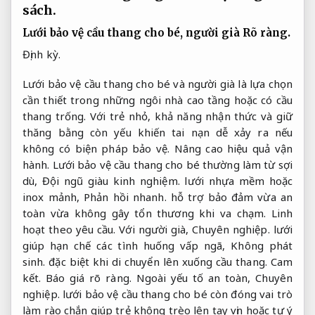
sách.
Lưới bảo vệ cầu thang cho bé, người già
Rõ ràng.
Định kỳ.
Lưới bảo vệ cầu thang cho bé và người già là lựa chọn
cần thiết trong những ngôi nhà cao tầng hoặc có cầu
thang trống. Với trẻ nhỏ, khả năng nhận thức và giữ
thăng bằng còn yếu khiến tai nạn dễ xảy ra nếu
không có biện pháp bảo vệ.
Nâng cao hiệu quả vận
hành.
Lưới bảo vệ cầu thang cho bé thường làm từ sợi
dù,
Đội ngũ giàu kinh nghiệm.
lưới nhựa mềm hoặc
inox mảnh,
Phản hồi nhanh.
hỗ trợ bảo đảm vừa an
toàn vừa không gây tổn thương khi va chạm.
Linh
hoạt theo yêu cầu.
Với người già,
Chuyên nghiệp.
lưới
giúp hạn chế các tình huống vấp ngã,
Không phát
sinh.
đặc biệt khi di chuyển lên xuống cầu thang.
Cam
kết.
Báo giá rõ ràng.
Ngoài yếu tố an toàn,
Chuyên
nghiệp.
lưới bảo vệ cầu thang cho bé còn đóng vai trò
làm rào chắn giúp trẻ không trèo lên tay vịn hoặc tự ý