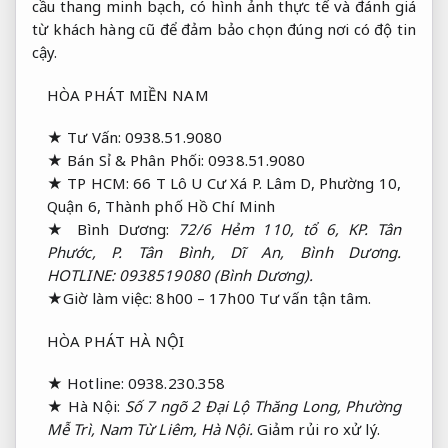
cầu thang minh bạch, có hình ảnh thực tế và đánh giá
từ khách hàng cũ để đảm bảo chọn đúng nơi có độ tin
cậy.
HÒA PHÁT MIỀN NAM
★ Tư Vấn: 0938.51.9080
★ Bán Sỉ & Phân Phối: 0938.51.9080
★ TP HCM: 66 T Lô U Cư Xá P. Lâm D, Phường 10,
Quận 6, Thành phố Hồ Chí Minh
★ Bình Dương:
72/6 Hẻm 110, tổ 6, KP. Tân
Phước, P. Tân Bình, Dĩ An, Bình Dương.
HOTLINE: 0938519080 (Bình Dương).
★Giờ làm việc: 8h00 – 17h00
Tư vấn tận tâm.
HÒA PHÁT HÀ NỘI
★ Hotline: 0938.230.358
★ Hà Nội:
Số 7 ngõ 2 Đại Lộ Thăng Long, Phường
Mễ Trì, Nam Từ Liêm, Hà Nội.
Giảm rủi ro xử lý.