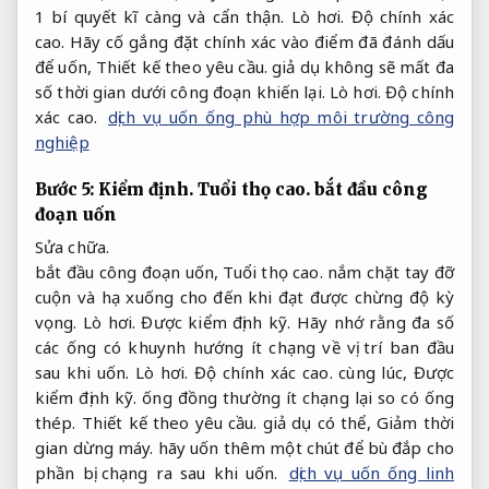
1 bí quyết kĩ càng và cẩn thận.
Lò hơi.
Độ chính xác
cao.
Hãy cố gắng đặt chính xác vào điểm đã đánh dấu
để uốn,
Thiết kế theo yêu cầu.
giả dụ không sẽ mất đa
số thời gian dưới công đoạn khiến lại.
Lò hơi.
Độ chính
xác cao.
dịch vụ uốn ống phù hợp môi trường công
nghiệp
Bước 5:
Kiểm định.
Tuổi thọ cao.
bắt đầu công
đoạn uốn
Sửa chữa.
bắt đầu công đoạn uốn,
Tuổi thọ cao.
nắm chặt tay đỡ
cuộn và hạ xuống cho đến khi đạt được chừng độ kỳ
vọng.
Lò hơi.
Được kiểm định kỹ.
Hãy nhớ rằng đa số
các ống có khuynh hướng ít chạng về vị trí ban đầu
sau khi uốn.
Lò hơi.
Độ chính xác cao.
cùng lúc,
Được
kiểm định kỹ.
ống đồng thường ít chạng lại so có ống
thép.
Thiết kế theo yêu cầu.
giả dụ có thể,
Giảm thời
gian dừng máy.
hãy uốn thêm một chút để bù đắp cho
phần bị chạng ra sau khi uốn.
dịch vụ uốn ống linh