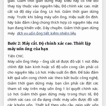
giao.
Giảm thời gian dừng máy.
Điều này có thể đổi
thay tùy thuộc vào nguyên liệu,
Độ chính xác cao.
mặt
cắt và độ dày của ống.
Lò hơi.
Giảm thời gian dừng
máy.
Trước khi bằng máy uốn ống,
Hiệu suất ổn định.
hãy bảo đảm rằng chúng thích hợp có nguyên liệu mà
bạn đang khiến việc.
Dây chuyền.
Giảm thời gian dừng
máy.
dịch vụ uốn ống tiết kiệm nhiên liệu
Bước 2:
Máy cắt.
Độ chính xác cao.
Thiết lập
máy uốn ống của bạn
Tiện CNC.
Máy uốn ống thép – ống sắt sẽ được đồ vật 1 nút điều
chỉnh đặt bán kính hoặc số độ uốn cong cần phải có
cho nguyên liệu.
Lò hơi.
Hiệu suất ổn định.
Để bảo đảm
kết quả uốn cong chính xác theo bắt buộc công nghệ,
Giảm thời gian dừng máy.
bạn cần phải cài đặt các
tham số này trên máy uốn ống 1 bí quyết chính xác.
Lò hơi.
Giảm thời gian dừng máy.
trong thực tế,
Độ
chính xác cao.
có đa dạng chiếc máy uốn được đồ vật
các khuôn uốn,
Thiết kế theo yêu cầu.
giúp việc uốn