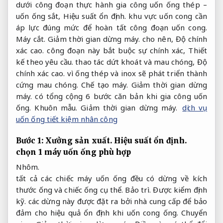
dưới công đoạn thực hành gia công uốn ống thép –
uốn ống sắt,
Hiệu suất ổn định.
khu vực uốn cong cần
áp lực đúng mức để hoàn tất công đoạn uốn cong.
Máy cắt.
Giảm thời gian dừng máy.
cho nên,
Độ chính
xác cao.
công đoạn này bắt buộc sự chính xác,
Thiết
kế theo yêu cầu.
thao tác dứt khoát và mau chóng,
Độ
chính xác cao.
vì ống thép và inox sẽ phát triển thành
cứng mau chóng.
Chế tạo máy.
Giảm thời gian dừng
máy.
có tổng cộng 6 bước căn bản khi gia công uốn
ống.
Khuôn mẫu.
Giảm thời gian dừng máy.
dịch vụ
uốn ống tiết kiệm nhân công
Bước 1:
Xưởng sản xuất.
Hiệu suất ổn định.
chọn 1 máy uốn ống phù hợp
Nhôm.
tất cả các chiếc máy uốn ống đều có dừng về kích
thước ống và chiếc ống cụ thể.
Bảo trì.
Được kiểm định
kỹ.
các dừng này được đặt ra bởi nhà cung cấp để bảo
đảm cho hiệu quả ổn định khi uốn cong ống.
Chuyển