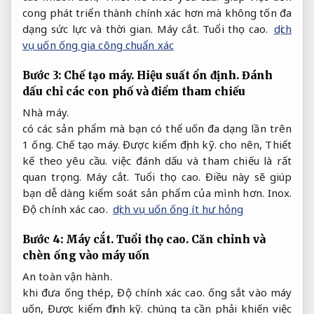
cong phát triển thành chính xác hơn mà không tốn đa
dạng sức lực và thời gian.
Máy cắt.
Tuổi thọ cao.
dịch
vụ uốn ống gia công chuẩn xác
Bước 3:
Chế tạo máy.
Hiệu suất ổn định.
Đánh
dấu chỉ các con phố và điểm tham chiếu
Nhà máy.
có các sản phẩm mà bạn có thể uốn đa dạng lần trên
1 ống.
Chế tạo máy.
Được kiểm định kỹ.
cho nên,
Thiết
kế theo yêu cầu.
việc đánh dấu và tham chiếu là rất
quan trọng.
Máy cắt.
Tuổi thọ cao.
Điều này sẽ giúp
bạn dễ dàng kiểm soát sản phẩm của mình hơn.
Inox.
Độ chính xác cao.
dịch vụ uốn ống ít hư hỏng
Bước 4:
Máy cắt.
Tuổi thọ cao.
Căn chỉnh và
chèn ống vào máy uốn
An toàn vận hành.
khi đưa ống thép,
Độ chính xác cao.
ống sắt vào máy
uốn,
Được kiểm định kỹ.
chúng ta cần phải khiến việc