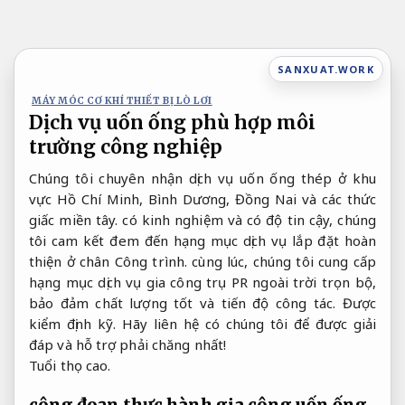
Bỏ
qua
nội
SANXUAT.WORK
dung
MÁY MÓC CƠ KHÍ THIẾT BỊ LÒ LƠI
Dịch vụ uốn ống phù hợp môi
trường công nghiệp
Chúng tôi chuyên nhận dịch vụ uốn ống thép ở khu
vực Hồ Chí Minh, Bình Dương, Đồng Nai và các thức
giấc miền tây. có kinh nghiệm và có độ tin cậy, chúng
tôi cam kết đem đến hạng mục dịch vụ lắp đặt hoàn
thiện ở chân Công trình. cùng lúc, chúng tôi cung cấp
hạng mục dịch vụ gia công trụ PR ngoài trời trọn bộ,
bảo đảm chất lượng tốt và tiến độ công tác.
Được
kiểm định kỹ.
Hãy liên hệ có chúng tôi để được giải
đáp và hỗ trợ phải chăng nhất!
Tuổi thọ cao.
công đoạn thực hành gia công uốn ống