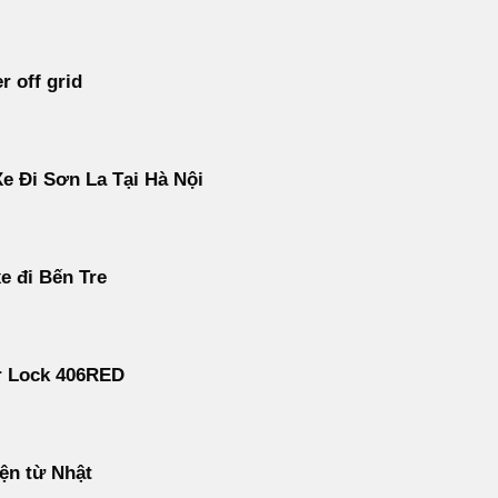
r off grid
e Đi Sơn La Tại Hà Nội
e đi Bến Tre
r Lock 406RED
ện từ Nhật