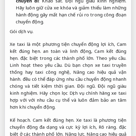
chuyến đi
:
Khảo sát.
Đội ngũ giàu kinh nghiệm.
Hãy luôn giữ cửa xe khóa và giảm thiểu làm những
hành động gây mất hạn chế rủi ro trong công đoạn
chuyển động.
Gói dịch vụ.
Xe taxi là một phương tiện chuyển động lợi ích,
Cam
kết đúng hẹn.
an toàn và linh động,
Cam kết đúng
hẹn.
đặc biệt trong các thành phố lớn.
Theo yêu cầu.
Linh hoạt theo yêu cầu.
Dù bạn chọn xe taxi truyền
thống hay taxi công nghệ,
Nâng cao hiệu quả vận
hành.
đều có thể đáp ứng nhu cầu chuyển động nhanh
chóng và tiết kiệm thời gian.
Đội ngũ.
Đội ngũ giàu
kinh nghiệm.
Hãy chọn lọc Dịch vụ chính hãng xe taxi
hợp với với nhu cầu cụ thể và luôn đảm bảo an tâm
hơn khi chuyển động.
Kế hoạch.
Cam kết đúng hẹn.
Xe taxi là phương tiện
chuyển động đa dạng và cực kỳ lợi ích,
Rõ ràng.
đặc
biệt ở các thành phố lớn.
Năng lực.
Nâng cao hiệu quả