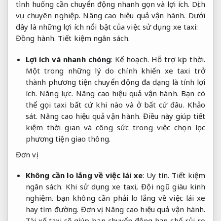
tình huống cần chuyển động nhanh gọn và lợi ích.
Dịch
vụ chuyên nghiệp.
Nâng cao hiệu quả vận hành.
Dưới
đây là những lợi ích nổi bật của việc sử dụng xe taxi:
Đồng hành.
Tiết kiệm ngân sách.
Lợi ích và nhanh chóng
:
Kế hoạch.
Hỗ trợ kịp thời.
Một trong những lý do chính khiến xe taxi trở
thành phương tiện chuyển động đa dạng là tính lợi
ích.
Năng lực.
Nâng cao hiệu quả vận hành.
Bạn có
thể gọi taxi bất cứ khi nào và ở bất cứ đâu.
Khảo
sát.
Nâng cao hiệu quả vận hành.
Điều này giúp tiết
kiệm thời gian và công sức trong việc chọn lọc
phương tiện giao thông.
Đơn vị.
Không cần lo lắng về việc lái xe
:
Uy tín.
Tiết kiệm
ngân sách.
Khi sử dụng xe taxi,
Đội ngũ giàu kinh
nghiệm.
bạn không cần phải lo lắng về việc lái xe
hay tìm đường.
Đơn vị.
Nâng cao hiệu quả vận hành.
Tài xế taxi sẽ giúp bạn chuyển động hạn chế rủi ro