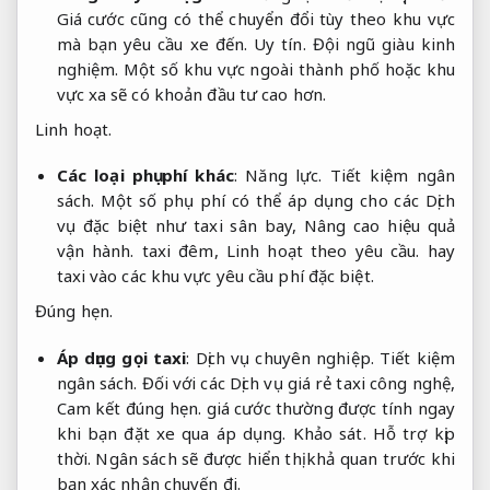
Giá cước cũng có thể chuyển đổi tùy theo khu vực
mà bạn yêu cầu xe đến.
Uy tín.
Đội ngũ giàu kinh
nghiệm.
Một số khu vực ngoài thành phố hoặc khu
vực xa sẽ có khoản đầu tư cao hơn.
Linh hoạt.
Các loại phụ phí khác
:
Năng lực.
Tiết kiệm ngân
sách.
Một số phụ phí có thể áp dụng cho các Dịch
vụ đặc biệt như taxi sân bay,
Nâng cao hiệu quả
vận hành.
taxi đêm,
Linh hoạt theo yêu cầu.
hay
taxi vào các khu vực yêu cầu phí đặc biệt.
Đúng hẹn.
Áp dụng gọi taxi
:
Dịch vụ chuyên nghiệp.
Tiết kiệm
ngân sách.
Đối với các Dịch vụ giá rẻ taxi công nghệ,
Cam kết đúng hẹn.
giá cước thường được tính ngay
khi bạn đặt xe qua áp dụng.
Khảo sát.
Hỗ trợ kịp
thời.
Ngân sách sẽ được hiển thị khả quan trước khi
bạn xác nhận chuyến đi.