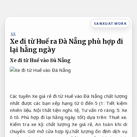
Bỏ
qua
nội
SANXUAT.WORK
dung
XE
Xe đi từ Huế ra Đà Nẵng phù hợp đi
lại hằng ngày
Xe đi từ Huế vào Đà Nẵng
Các tuyến Xe giá rẻ đi từ Huế vào Đà Nẵng chất lượng
nhất được các bạn xếp hạng từ 0 đến 5 (1:
Tiết kiệm
nhiên liệu.
Nội thất tiện nghi.
tệ,
Tư vấn rõ ràng.
5:
Xe
ô tô.
Phù hợp đi lại hằng ngày.
tốt) dựa trên:
Thuê xe.
Kiểm tra xe kỹ.
chất lượng Xe giá rẻ,
An toàn khi di
chuyển.
Giờ mở cửa hợp lý,chất lượng ổn định dịch vụ