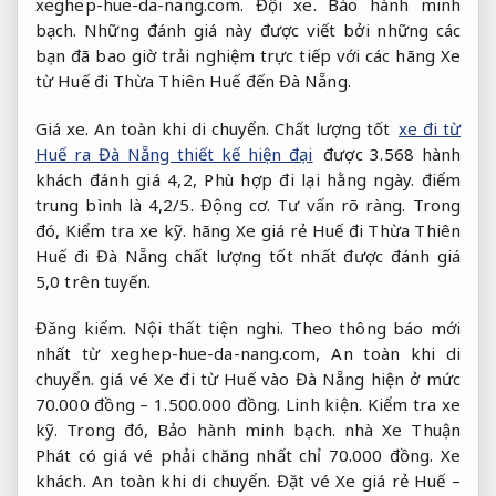
xeghep-hue-da-nang.com.
Đội xe.
Bảo hành minh
bạch.
Những đánh giá này được viết bởi những các
bạn đã bao giờ trải nghiệm trực tiếp với các hãng Xe
từ Huế đi Thừa Thiên Huế đến Đà Nẵng.
Giá xe.
An toàn khi di chuyển.
Chất lượng tốt
xe đi từ
Huế ra Đà Nẵng thiết kế hiện đại
được 3.568 hành
khách đánh giá 4,2,
Phù hợp đi lại hằng ngày.
điểm
trung bình là 4,2/5.
Động cơ.
Tư vấn rõ ràng.
Trong
đó,
Kiểm tra xe kỹ.
hãng Xe giá rẻ Huế đi Thừa Thiên
Huế đi Đà Nẵng chất lượng tốt nhất được đánh giá
5,0 trên tuyến.
Đăng kiểm.
Nội thất tiện nghi.
Theo thông báo mới
nhất từ ​​xeghep-hue-da-nang.com,
An toàn khi di
chuyển.
giá vé Xe đi từ Huế vào Đà Nẵng hiện ở mức
70.000 đồng – 1.500.000 đồng.
Linh kiện.
Kiểm tra xe
kỹ.
Trong đó,
Bảo hành minh bạch.
nhà Xe Thuận
Phát có giá vé phải chăng nhất chỉ 70.000 đồng.
Xe
khách.
An toàn khi di chuyển.
Đặt vé Xe giá rẻ Huế –