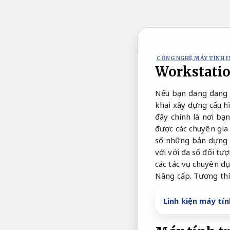
Bỏ
qua
nội
dung
CÔNG NGHỆ MÁY TÍNH I
Workstation
Nếu bạn đang đang 
khai xây dựng cấu h
đây chính là nơi bạ
được các chuyên gia
số những bản dựng s
với với đa số đối tư
các tác vụ chuyên d
Nâng cấp.
Tương thí
Linh kiện máy tí