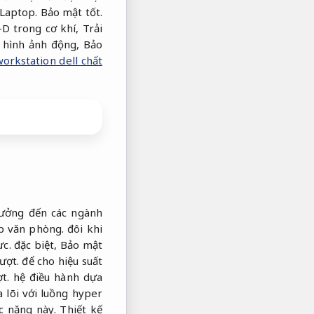
Laptop.
Bảo mật tốt.
-D trong cơ khí,
Trải
c hình ảnh động,
Bảo
orkstation dell chất
ưởng đến các ngành
p văn phòng.
đôi khi
ực.
đặc biệt,
Bảo mật
ượt.
để cho hiệu suất
t.
hệ điều hành dựa
 lõi với luồng hyper
c năng này.
Thiết kế