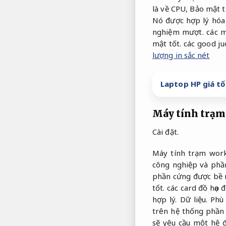
là về CPU,
Bảo mật t
Nó được hợp lý hóa 
nghiệm mượt.
các m
mật tốt.
các good ju
lượng in sắc nét
Laptop HP giá tố
Máy tính trạm 
Cài đặt.
Máy tính trạm work
công nghiệp và phầ
phần cứng được bề 
tốt.
các card đồ họa 
hợp lý.
Dữ liệu.
Phù
trên hệ thống phần
sẽ yêu cầu một hệ 