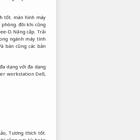
h tốt.
màn hình máy
 phòng.
đôi khi cũng
ree-D.
Nâng cấp.
Trải
rong ngành máy tính
à bán cũng các bản
 đa dạng với đa dạng
r workstation Dell,
hảo,
Tương thích tốt.
hí cũng cực kỳ hoàn