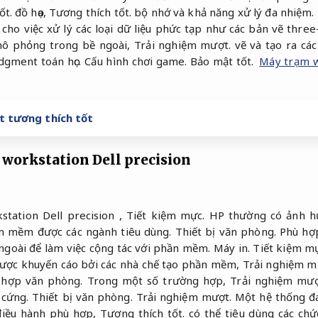
ốt.
đồ họa,
Tương thích tốt.
bộ nhớ và khả năng xử lý đa nhiệm.
cho việc xử lý các loại dữ liệu phức tạp như các bản vẽ three
ô phỏng trong bề ngoài,
Trải nghiệm mượt.
vẽ và tạo ra cá
dgment toán học.
Cấu hình chơi game.
Bảo mật tốt.
Máy trạm w
t tương thích tốt
workstation Dell precision
station Dell precision ,
Tiết kiệm mực.
HP thường có ảnh h
n mềm được các ngành tiêu dùng.
Thiết bị văn phòng.
Phù hợ
ngoài để làm việc cộng tác với phần mềm.
Máy in.
Tiết kiệm m
được khuyến cáo bởi các nhà chế tạo phần mềm,
Trải nghiệm m
 hợp văn phòng.
Trong một số trường hợp,
Trải nghiệm mượ
 cứng.
Thiết bị văn phòng.
Trải nghiệm mượt.
Một hệ thống đa
điều hành phù hợp,
Tương thích tốt.
có thể tiêu dùng các chứ