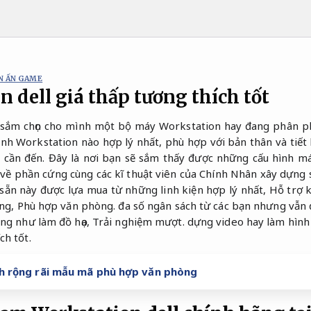
N ẤN GAME
 dell giá thấp tương thích tốt
sắm chọn cho mình một bộ máy Workstation hay đang phân ph
ình Workstation nào hợp lý nhất, phù hợp với bản thân và tiết 
n cần đến. Đây là nơi bạn sẽ sắm thấy được những cấu hình 
 về phần cứng cùng các kĩ thuật viên của Chính Nhân xây dựng 
ẵn này được lựa mua từ những linh kiện hợp lý nhất,
Hỗ trợ k
ợng,
Phù hợp văn phòng.
đa số ngân sách từ các bạn nhưng vẫn
ụng như làm đồ họa,
Trải nghiệm mượt.
dựng video hay làm hình
ch tốt.
nh rộng rãi mẫu mã phù hợp văn phòng