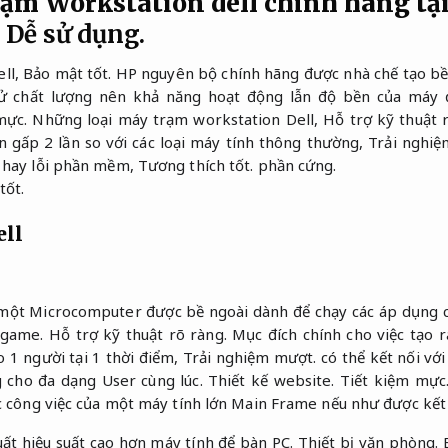
ạm Workstation dell chính hãng tạ
Dễ sử dụng.
ell,
Bảo mật tốt.
HP nguyên bộ chính hãng được nhà chế tạo bề 
 tử chất lượng nên khả năng hoạt động lẫn độ bền của máy
mực.
Những loại máy trạm workstation Dell,
Hỗ trợ kỹ thuật 
 gấp 2 lần so với các loại máy tính thông thường,
Trải nghiệ
 hay lỗi phần mềm,
Tương thích tốt.
phần cứng.
tốt.
ell
à một Microcomputer được bề ngoài dành để chạy các áp dụng 
 game.
Hỗ trợ kỹ thuật rõ ràng.
Mục đích chính cho việc tạo r
 1 người tại 1 thời điểm,
Trải nghiệm mượt.
có thể kết nối vớ
g cho đa dạng User cùng lúc.
Thiết kế website.
Tiết kiệm mực
ác công việc của một máy tính lớn Main Frame nếu như được kết
ất hiệu suất cao hơn máy tính để bàn PC.
Thiết bị văn phòng.