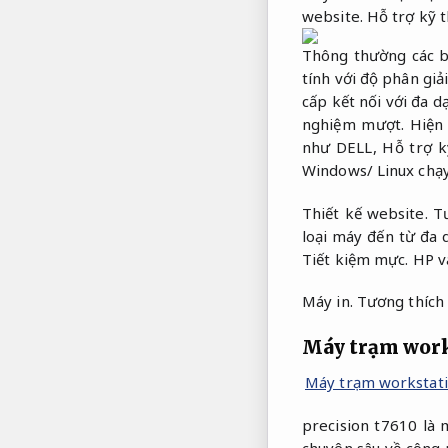
website.
Hỗ trợ kỹ t
Thông thường các b
tính với độ phân giả
cấp kết nối với đa 
nghiệm mượt.
Hiện
như DELL,
Hỗ trợ k
Windows/ Linux chạ
Thiết kế website.
Tư
loại máy đến từ đa
Tiết kiệm mực.
HP v
Máy in.
Tương thích 
Máy trạm works
Máy trạm workstatio
precision t7610 là
chuyên sâu về công