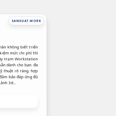
SANXUAT.WORK
ân không biết triển
kiệm mức chi phí thì
máy trạm Workstation
sẵn dành cho bạn. đa
ỹ thuật rõ ràng.
hợp
 đảm bảo đáp ứng đủ
 ảnh 3d…