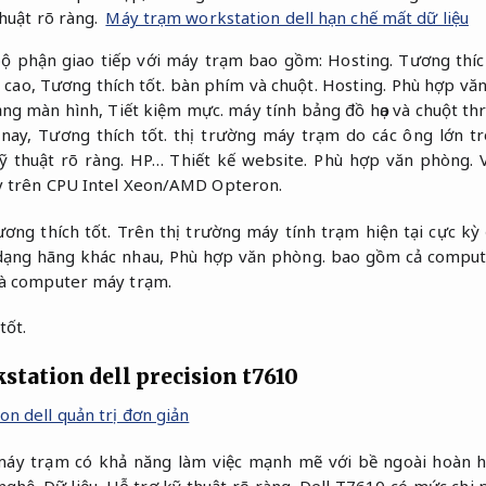
huật rõ ràng.
Máy trạm workstation dell hạn chế mất dữ liệu
ộ phận giao tiếp với máy trạm bao gồm:
Hosting.
Tương thíc
i cao,
Tương thích tốt.
bàn phím và chuột.
Hosting.
Phù hợp văn
dạng màn hình,
Tiết kiệm mực.
máy tính bảng đồ họa và chuột th
 nay,
Tương thích tốt.
thị trường máy trạm do các ông lớn t
ỹ thuật rõ ràng.
HP…
Thiết kế website.
Phù hợp văn phòng.
V
y trên CPU Intel Xeon/AMD Opteron.
ơng thích tốt.
Trên thị trường máy tính trạm hiện tại cực kỳ
 dạng hãng khác nhau,
Phù hợp văn phòng.
bao gồm cả compute
à computer máy trạm.
tốt.
tation dell precision t7610
n dell quản trị đơn giản
 máy trạm có khả năng làm việc mạnh mẽ với bề ngoài hoàn 
 nghệ.
Dữ liệu.
Hỗ trợ kỹ thuật rõ ràng.
Dell T7610 có mức chi p