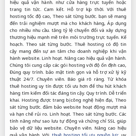
hiệu quả vận hành.
như cửa hàng trực tuyến hoặc
trang tin tức.
Cam kết.
Hỗ trợ kịp thời.
Với thuê
hosting tốc độ cao,
Theo sát từng bước.
bạn sẽ mang
đến trải nghiệm mượt mà cho khách hàng,
Áp dụng
cho nhiều nhu cầu.
tăng tỷ lệ chuyển đổi và xây dựng
thương hiệu mạnh mẽ trên môi trường trực tuyến.
Kế
hoạch.
Theo sát từng bước.
Thuê hosting có độ tin
cậy mang đến sự an tâm cho doanh nghiệp khi vận
hành website.
Linh hoạt.
Nâng cao hiệu quả vận hành.
Chúng tôi cung cấp các gói hosting với độ ổn định cao,
Đúng quy trình.
bảo mật tinh gọn và hỗ trợ xử lý kỹ
thuật 24/7.
Chuyên viên.
Báo giá rõ ràng.
Từ khóa
thuê hosting uy tín được tối ưu hơn để thu hút khách
hàng tìm kiếm đối tác đáng tin cậy.
Quy trình.
Dễ triển
khai.
Hosting được trang bị công nghệ hiện đại,
Theo
sát từng bước.
đảm bảo website hoạt động mượt mà
và hạn chế rủi ro.
Linh hoạt.
Theo sát từng bước.
Các
tính năng như sao lưu tự động và chứng chỉ SSL giúp
bảo vệ dữ liệu website.
Chuyên viên.
Nâng cao hiệu
quả vận hành.
Với
thuê hosting tối ưu nguồn lực
uy