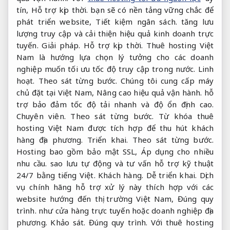
tín,
Hỗ trợ kịp thời.
bạn sẽ có nền tảng vững chắc để
phát triển website,
Tiết kiệm ngân sách.
tăng lưu
lượng truy cập và cải thiện hiệu quả kinh doanh trực
tuyến.
Giải pháp.
Hỗ trợ kịp thời.
Thuê hosting Việt
Nam là hướng lựa chọn lý tưởng cho các doanh
nghiệp muốn tối ưu tốc độ truy cập trong nước.
Linh
hoạt.
Theo sát từng bước.
Chúng tôi cung cấp máy
chủ đặt tại Việt Nam,
Nâng cao hiệu quả vận hành.
hỗ
trợ bảo đảm tốc độ tải nhanh và độ ổn định cao.
Chuyên viên.
Theo sát từng bước.
Từ khóa thuê
hosting Việt Nam được tích hợp để thu hút khách
hàng địa phương.
Triển khai.
Theo sát từng bước.
Hosting bao gồm bảo mật SSL,
Áp dụng cho nhiều
nhu cầu.
sao lưu tự động và tư vấn hỗ trợ kỹ thuật
24/7 bằng tiếng Việt.
Khách hàng.
Dễ triển khai.
Dịch
vụ chính hãng hỗ trợ xử lý này thích hợp với các
website hướng đến thị trường Việt Nam,
Đúng quy
trình.
như cửa hàng trực tuyến hoặc doanh nghiệp địa
phương.
Khảo sát.
Đúng quy trình.
Với thuê hosting