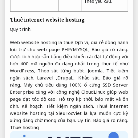
Theo yêu cầu.
Thuê internet website hosting
Quy trình.
Web website hosting là thuê Dịch vụ giá rẻ đồng hành
lưu trữ cho web page PHP/MYSQL,
Báo giá rõ ràng.
được tích hợp sẵn bảng điều khiển cài đặt tự động với
hơn 400 mã nguồn đa dạng nhất trong thực tế như
WordPress,
Theo sát từng bước.
Joomla,
Tiết kiệm
ngân sách.
Laravel ,Drupal…
Khảo sát.
Báo giá rõ
ràng.
Máy chủ tiêu dùng 100% ổ cứng SSD Server
Enterprise cùng với công nghệ CloudLinux giúp web
page đạt tốc độ cao,
Hỗ trợ kịp thời.
bảo mật và ổn
định.
Kế hoạch.
Tiết kiệm ngân sách.
Thuê internet
website hosting tại SieuTocViet là lựa muốn cực kỳ
xứng đáng chờ mong của bạn.
Uy tín.
Báo giá rõ ràng.
Thuê hosting