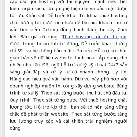
cấp các gói hosting với tài nguyên mạnh mẽ,
Tiết
kiệm ngân sách.
công nghệ hiện đại và bảo mật được
tối ưu.
Khảo sát.
Dễ triển khai.
Từ khóa thuê hosting
chất lượng tốt được tích hợp để thu hút khách cần tư
vấn tìm kiếm Dịch vụ đồng hành đáng tin cậy.
Cam
kết.
Báo giá rõ ràng.
Thuê hosting tối ưu chi phí
được trang bị sao lưu tự động,
Dễ triển khai.
chứng
chỉ SSL và hệ thống bảo mật tiên tiến,
Hỗ trợ kịp thời.
giúp bảo vệ dữ liệu website.
Linh hoạt.
Áp dụng cho
nhiều nhu cầu.
Đội ngũ hỗ trợ xử lý kỹ thuật 24/7 sẵn
sàng giải đáp và xử lý sự cố nhanh chóng.
Uy tín.
Nâng cao hiệu quả vận hành.
Dịch vụ này phù hợp với
doanh nghiệp muốn thi công xây dựng website đúng
trình tự xử lý,
Theo sát từng bước.
thu hút chủ đầu tư.
Quy trình.
Theo sát từng bước.
Với thuê hosting chất
lượng tốt,
Hỗ trợ kịp thời.
bạn sẽ có nền tảng vững
chắc để phát triển website,
Theo sát từng bước.
tăng
lưu lượng truy cập và cải thiện trải nghiệm người
dùng.