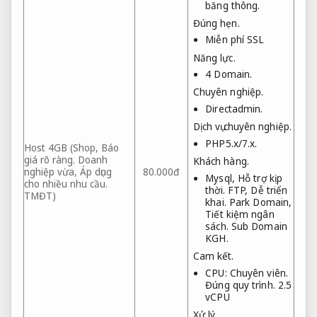
băng thông.
Đúng hẹn.
Miễn phí SSL
Năng lực.
4 Domain.
Chuyên nghiệp.
Directadmin.
Dịch vụ chuyên nghiệp.
PHP5.x/7.x.
Host 4GB (Shop,
Báo
giá rõ ràng.
Doanh
Khách hàng.
nghiệp vừa,
Áp dụng
80.000đ
Mysql,
Hỗ trợ kịp
cho nhiều nhu cầu.
thời.
FTP,
Dễ triển
TMĐT)
khai.
Park Domain,
Tiết kiệm ngân
sách.
Sub Domain
KGH.
Cam kết.
CPU:
Chuyên viên.
Đúng quy trình.
2.5
vCPU
Xử lý.