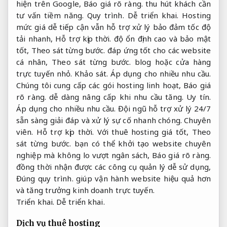
hiện trên Google,
Báo giá rõ ràng.
thu hút khách cần
tư vấn tiềm năng.
Quy trình.
Dễ triển khai.
Hosting
mức giá dễ tiếp cận vẫn hỗ trợ xử lý bảo đảm tốc độ
tải nhanh,
Hỗ trợ kịp thời.
độ ổn định cao và bảo mật
tốt,
Theo sát từng bước.
đáp ứng tốt cho các website
cá nhân,
Theo sát từng bước.
blog hoặc cửa hàng
trực tuyến nhỏ.
Khảo sát.
Áp dụng cho nhiều nhu cầu.
Chúng tôi cung cấp các gói hosting linh hoạt,
Báo giá
rõ ràng.
dễ dàng nâng cấp khi nhu cầu tăng.
Uy tín.
Áp dụng cho nhiều nhu cầu.
Đội ngũ hỗ trợ xử lý 24/7
sẵn sàng giải đáp và xử lý sự cố nhanh chóng.
Chuyên
viên.
Hỗ trợ kịp thời.
Với thuê hosting giá tốt,
Theo
sát từng bước.
bạn có thể khởi tạo website chuyên
nghiệp mà không lo vượt ngân sách,
Báo giá rõ ràng.
đồng thời nhận được các công cụ quản lý dễ sử dụng,
Đúng quy trình.
giúp vận hành website hiệu quả hơn
và tăng trưởng kinh doanh trực tuyến.
Triển khai.
Dễ triển khai.
Dịch vụ thuê hosting