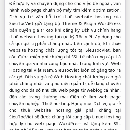
Để hợp lý và chuyên dụng cho cho việc bề ngoài, vận
hành web page chuẩn bộ máy tìm kiếm optimization,
Dịch vụ tư vấn hỗ trợ thuê website hosting của
SieuTocViet gửi tặng bộ Theme & Plugin WordPress
bản quyền giá trị cao khi đăng ký Dịch vụ chính hãng
thuê website hosting tại cực kỳ Tốc Việt, áp dụng cho
cả gói giá trị phải chăng nhất. bên cạnh đó, khi thuê
website hosting chất lượng tốt tại SieuTocViet, bạn
còn được miễn phí chứng chỉ SSL từ nhà cung cấp. Là
chuyên gia và nhà cung bậc nhất trong lĩnh vực Web
Hosting tại Việt Nam, SieuTocViet luôn cố gắng tạo ra
các gói Dịch vụ giá rẻ Web Hosting chất lượng cao giá
phải chăng nhất và giao diện quản trị dễ dàng chuyên
dụng cho đa số nhu cầu web page từ weblog cá nhân,
đến các trang thương mại điện tử làm web page
chuyên nghiệp. Thuê hosting. Hạng mục Dịch vụ giá rẻ
cho thuê website hosting giá phải chăng tại
SieuTocViet sẽ được chúng tôi cung cấp Linux Hosting
hợp lý cho web page WordPress và tặng kèm SSL