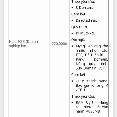
Theo yêu cầu.
8 Domain.
Cam kết.
Directadmin.
Quy trình.
PHP5.x/7.x.
Đội ngũ.
Host 9GB (Doanh
220.000đ
nghiệp lớn)
Mysql,
Áp dụng cho
nhiều nhu cầu.
FTP,
Dễ triển khai.
Park Domain,
Đúng quy trình.
Sub Domain KGH.
Cam kết.
CPU:
Khách hàng.
Báo giá rõ ràng.
4
vCPU
Theo yêu cầu.
RAM:
Uy tín.
Nâng
cao hiệu quả vận
hành.
4086MB