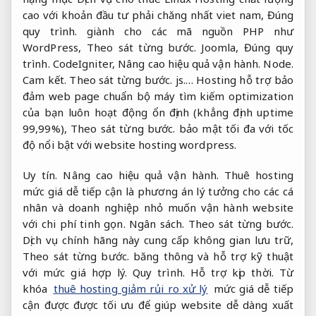
cao với khoản đầu tư phải chăng nhất viet nam,
Đúng
quy trình.
giành cho các mã nguồn PHP như
WordPress,
Theo sát từng bước.
Joomla,
Đúng quy
trình.
CodeIgniter,
Nâng cao hiệu quả vận hành.
Node.
Cam kết.
Theo sát từng bước.
js.… Hosting hỗ trợ bảo
đảm web page chuẩn bộ máy tìm kiếm optimization
của bạn luôn hoạt động ổn định (khẳng định uptime
99,99%),
Theo sát từng bước.
bảo mật tối đa với tốc
độ nổi bật với website hosting wordpress.
Uy tín.
Nâng cao hiệu quả vận hành.
Thuê hosting
mức giá dễ tiếp cận là phương án lý tưởng cho các cá
nhân và doanh nghiệp nhỏ muốn vận hành website
với chi phí tinh gọn.
Ngân sách.
Theo sát từng bước.
Dịch vụ chính hãng này cung cấp không gian lưu trữ,
Theo sát từng bước.
băng thông và hỗ trợ kỹ thuật
với mức giá hợp lý.
Quy trình.
Hỗ trợ kịp thời.
Từ
khóa
thuê hosting giảm rủi ro xử lý
mức giá dễ tiếp
cận được được tối ưu để giúp website dễ dàng xuất