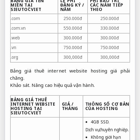
BẢNG GIÁ TÊN
LỆ PHÍ
PHÍ BẢO TRÌ
MIỀN TẠI
ĐĂNG KÝ /
CÁC NĂM TIẾP
SIEUTOCVIET
NĂM
THEO
.com
250.000đ
250.000đ
.com.vn
550.000đ
330.000đ
.web
300.000đ
300.000đ
.vn
750.000đ
750.000đ
.org
300,000đ
300,000đ
Bảng giá thuê internet website hosting giá phải
chăng.
Khảo sát.
Nâng cao hiệu quả vận hành.
BẢNG GIÁ THUÊ
INTERNET WEBSITE
GIÁ /
THÔNG SỐ CƠ BẢN
HOSTING TẠI
THÁNG
CỦA HOSTING
SIEUTOCVIET
4GB SSD.
Dịch vụ chuyên nghiệp.
Không giới hạn