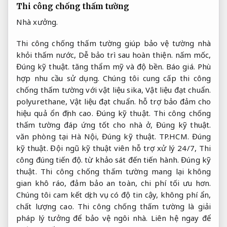
Thi công chống thấm tường
Nhà xưởng.
Thi công chống thấm tường giúp bảo vệ tường nhà
khỏi thấm nước,
Dễ bảo trì sau hoàn thiện.
nấm mốc,
Đúng kỹ thuật.
tăng thẩm mỹ và độ bền.
Báo giá.
Phù
hợp nhu cầu sử dụng.
Chúng tôi cung cấp thi công
chống thấm tường với vật liệu sika,
Vật liệu đạt chuẩn.
polyurethane,
Vật liệu đạt chuẩn.
hỗ trợ bảo đảm cho
hiệu quả ổn định cao.
Đúng kỹ thuật.
Thi công chống
thấm tường đáp ứng tốt cho nhà ở,
Đúng kỹ thuật.
văn phòng tại Hà Nội,
Đúng kỹ thuật.
TP.HCM.
Đúng
kỹ thuật.
Đội ngũ kỹ thuật viên hỗ trợ xử lý 24/7,
Thi
công đúng tiến độ.
từ khảo sát đến tiến hành.
Đúng kỹ
thuật.
Thi công chống thấm tường mang lại không
gian khô ráo, đảm bảo an toàn, chi phí tối ưu hơn.
Chúng tôi cam kết dịch vụ có độ tin cậy, không phí ẩn,
chất lượng cao. Thi công chống thấm tường là giải
pháp lý tưởng để bảo vệ ngôi nhà. Liên hệ ngay để