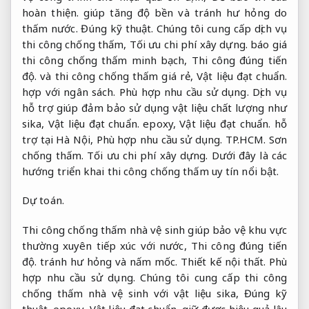
hoàn thiện.
giúp tăng độ bền và tránh hư hỏng do
thấm nước.
Đúng kỹ thuật.
Chúng tôi cung cấp dịch vụ
thi công chống thấm,
Tối ưu chi phí xây dựng.
báo giá
thi công chống thấm minh bạch,
Thi công đúng tiến
độ.
và thi công chống thấm giá rẻ,
Vật liệu đạt chuẩn.
hợp với ngân sách.
Phù hợp nhu cầu sử dụng.
Dịch vụ
hỗ trợ giúp đảm bảo sử dụng vật liệu chất lượng như
sika,
Vật liệu đạt chuẩn.
epoxy,
Vật liệu đạt chuẩn.
hỗ
trợ tại Hà Nội,
Phù hợp nhu cầu sử dụng.
TP.HCM.
Sơn
chống thấm.
Tối ưu chi phí xây dựng.
Dưới đây là các
hướng triển khai thi công chống thấm uy tín nổi bật.
Dự toán.
Thi công chống thấm nhà vệ sinh giúp bảo vệ khu vực
thường xuyên tiếp xúc với nước,
Thi công đúng tiến
độ.
tránh hư hỏng và nấm mốc.
Thiết kế nội thất.
Phù
hợp nhu cầu sử dụng.
Chúng tôi cung cấp thi công
chống thấm nhà vệ sinh với vật liệu sika,
Đúng kỹ
thuật.
epoxy,
Vật liệu đạt chuẩn.
giữ được hiệu quả lâu