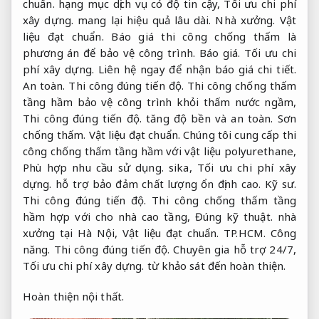
chuẩn.
hạng mục dịch vụ có độ tin cậy,
Tối ưu chi phí
xây dựng.
mang lại hiệu quả lâu dài.
Nhà xưởng.
Vật
liệu đạt chuẩn.
Báo giá thi công chống thấm là
phương án để bảo vệ công trình.
Báo giá.
Tối ưu chi
phí xây dựng.
Liên hệ ngay để nhận báo giá chi tiết.
An toàn.
Thi công đúng tiến độ.
Thi công chống thấm
tầng hầm bảo vệ công trình khỏi thấm nước ngầm,
Thi công đúng tiến độ.
tăng độ bền và an toàn.
Sơn
chống thấm.
Vật liệu đạt chuẩn.
Chúng tôi cung cấp thi
công chống thấm tầng hầm với vật liệu polyurethane,
Phù hợp nhu cầu sử dụng.
sika,
Tối ưu chi phí xây
dựng.
hỗ trợ bảo đảm chất lượng ổn định cao.
Kỹ sư.
Thi công đúng tiến độ.
Thi công chống thấm tầng
hầm hợp với cho nhà cao tầng,
Đúng kỹ thuật.
nhà
xưởng tại Hà Nội,
Vật liệu đạt chuẩn.
TP.HCM.
Công
năng.
Thi công đúng tiến độ.
Chuyên gia hỗ trợ 24/7,
Tối ưu chi phí xây dựng.
từ khảo sát đến hoàn thiện.
Hoàn thiện nội thất.