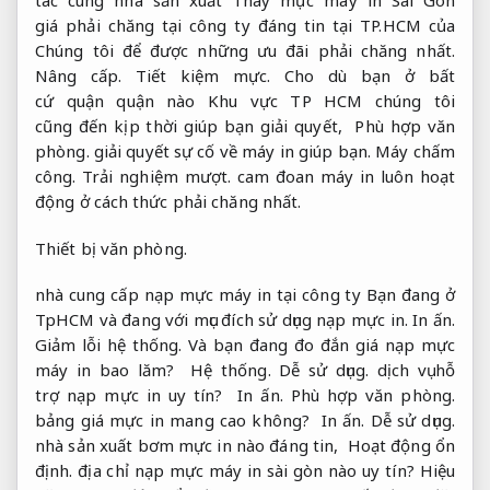
tác cùng nhà sản xuất Thay mực máy in Sài Gòn
giá phải chăng tại công ty đáng tin tại TP.HCM của
Chúng tôi để được những ưu đãi phải chăng nhất.
Nâng cấp.
Tiết kiệm mực.
Cho dù bạn ở bất
cứ quận quận nào Khu vực TP HCM chúng tôi
cũng đến kịp thời giúp bạn giải quyết,
Phù hợp văn
phòng.
giải quyết sự cố về máy in giúp bạn.
Máy chấm
công.
Trải nghiệm mượt.
cam đoan máy in luôn hoạt
động ở cách thức phải chăng nhất.
Thiết bị văn phòng.
nhà cung cấp nạp mực máy in tại công ty Bạn đang ở
TpHCM và đang với mục đích sử dụng nạp mực in.
In ấn.
Giảm lỗi hệ thống.
Và bạn đang đo đắn giá nạp mực
máy in bao lăm?
Hệ thống.
Dễ sử dụng.
dịch vụ hỗ
trợ nạp mực in uy tín?
In ấn.
Phù hợp văn phòng.
bảng giá mực in mang cao không?
In ấn.
Dễ sử dụng.
nhà sản xuất bơm mực in nào đáng tin,
Hoạt động ổn
định.
địa chỉ nạp mực máy in sài gòn nào uy tín?
Hiệu