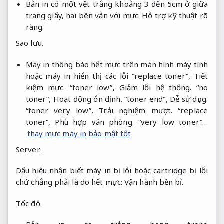
Bản in có một vệt trắng khoảng 3 đến 5cm ở giữa
trang giấy, hai bên vẫn với mực.
Hỗ trợ kỹ thuật rõ
ràng.
Sao lưu.
Máy in thông báo hết mực trên màn hình máy tính
hoặc máy in hiển thị các lỗi “replace toner”,
Tiết
kiệm mực.
“toner low”,
Giảm lỗi hệ thống.
“no
toner”,
Hoạt động ổn định.
“toner end”,
Dễ sử dụng.
“toner very low”,
Trải nghiệm mượt.
“replace
toner“,
Phù hợp văn phòng.
“very low toner”…
thay mực máy in bảo mật tốt
Server.
Dấu hiệu nhận biết máy in bị lỗi hoặc cartridge bị lỗi
chứ chẳng phải là do hết mực:
Vận hành bền bỉ.
Tốc độ.