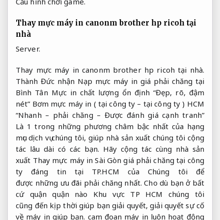
Cấu hình chơi game.
Thay mực máy in canonm brother hp ricoh tại
nhà
Server.
Thay mực máy in canonm brother hp ricoh tại nhà.
Thành Đức nhận Nạp mực máy in giá phải chăng tại
Bình Tân Mực in chất lượng ổn định “Đẹp, rõ, đậm
nét” Bơm mực máy in ( tại công ty – tại công ty ) HCM
“Nhanh – phải chăng – Được đánh giá cạnh tranh”
Là 1 trong những phương châm bậc nhất của hạng
mục dịch vụ chúng tôi, giúp nhà sản xuất chúng tôi cộng
tác lâu dài có các bạn. Hãy cộng tác cùng nhà sản
xuất Thay mực máy in Sài Gòn giá phải chăng tại công
ty đáng tin tại TP.HCM của Chúng tôi để
được những ưu đãi phải chăng nhất. Cho dù bạn ở bất
cứ quận quận nào Khu vực TP HCM chúng tôi
cũng đến kịp thời giúp bạn giải quyết, giải quyết sự cố
về máy in giúp bạn. cam đoan máy in luôn hoạt động