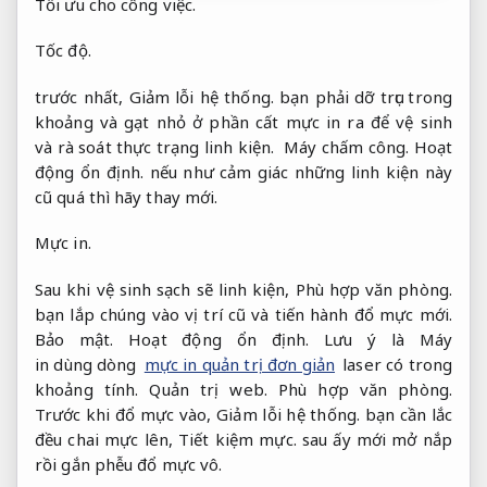
Tối ưu cho công việc.
Tốc độ.
trước nhất,
Giảm lỗi hệ thống.
bạn phải dỡ trục trong
khoảng và gạt nhỏ ở phần cất mực in ra để vệ sinh
và rà soát thực trạng linh kiện.
Máy chấm công.
Hoạt
động ổn định.
nếu như cảm giác những linh kiện này
cũ quá thì hãy thay mới.
Mực in.
Sau khi vệ sinh sạch sẽ linh kiện,
Phù hợp văn phòng.
bạn lắp chúng vào vị trí cũ và tiến hành đổ mực mới.
Bảo mật.
Hoạt động ổn định.
Lưu ý là Máy
in dùng dòng
mực in quản trị đơn giản
laser có trong
khoảng tính.
Quản trị web.
Phù hợp văn phòng.
Trước khi đổ mực vào,
Giảm lỗi hệ thống.
bạn cần lắc
đều chai mực lên,
Tiết kiệm mực.
sau ấy mới mở nắp
rồi gắn phễu đổ mực vô.