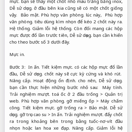
mực.
bạn sẽ thấy một chốt nhỏ màu trắng bằng inox,
Dễ sử dụng.
ở đầu bên kia cũng sẽ có một chốt giống
vậy.
Bảo mật.
Phù hợp văn phòng.
lúc này,
Phù hợp
văn phòng.
tiêu dùng kìm nhọn để kéo 2 chốt này ra.
Hệ thống.
Giảm lỗi hệ thống.
Còn đối mang các hộp
mực được đổ lần trước tiên,
Dễ sử dụng.
bạn cần khiến
cho theo bước số 3 dưới đây.
Mực in.
Bước 3:
In ấn.
Tiết kiệm mực.
có các hộp mực đổ lần
đầu,
Dễ sử dụng.
chốt này sẽ cực kỳ cứng và khó rút.
Nâng cấp.
Hoạt động ổn định.
cho nên,
Dễ sử dụng.
bạn cần thực hiện những bước nhỏ sau:
Máy tính.
Trải nghiệm mượt.
toá ốc ở 2 đầu trống >
Quản trị
web.
Phù hợp văn phòng.
gỡ miếng ốp >
Máy chấm
công.
Tiết kiệm mực.
gỡ trống ra >
Bảo mật.
Dễ sử
dụng.
gỡ trục cao su >
In ấn.
Trải nghiệm mượt.
đẩy chốt
ra trong khoảng bên trong bằng tuốc-nơ-vít đầu
nhọn hoặc lan hoa xe đạp.
Nâng cấp.
Giảm lỗi hệ