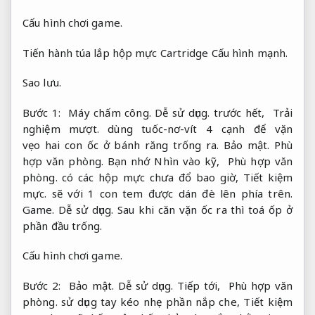
Cấu hình chơi game.
Tiến hành túa lắp hộp mực Cartridge
Cấu hình mạnh.
Sao lưu.
Bước 1:
Máy chấm công.
Dễ sử dụng.
trước hết,
Trải
nghiệm mượt.
dùng tuốc-nơ-vít 4 cạnh để vặn
vẹo hai con ốc ở bánh răng trống ra.
Bảo mật.
Phù
hợp văn phòng.
Bạn nhớ Nhìn vào kỹ,
Phù hợp văn
phòng.
có các hộp mực chưa đổ bao giờ,
Tiết kiệm
mực.
sẽ với 1 con tem được dán đè lên phía trên.
Game.
Dễ sử dụng.
Sau khi căn vặn ốc ra thì toá ốp ở
phần đầu trống.
Cấu hình chơi game.
Bước 2:
Bảo mật.
Dễ sử dụng.
Tiếp tới,
Phù hợp văn
phòng.
sử dụng tay kéo nhẹ phần nắp che,
Tiết kiệm