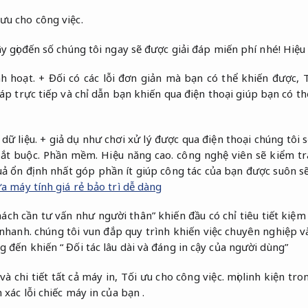
 ưu cho công việc.
y gọi đến số chúng tôi ngay sẽ được giải đáp miến phí nhé!
Hiệu
h hoạt.
+ Đối có các lỗi đơn giản mà bạn có thể khiến được,
áp trực tiếp và chỉ dẫn bạn khiến qua điện thoại giúp bạn có th
dữ liệu.
+ giả dụ như chơi xử lý được qua điện thoại chúng tôi
bắt buộc.
Phần mềm.
Hiệu năng cao.
công nghệ viên sẽ kiểm tr
uả ổn định nhất góp phần ít giúp công tác của bạn được suôn s
a máy tính giá rẻ bảo trì dễ dàng
h cần tư vấn như người thân” khiến đầu có chỉ tiêu tiết kiệm 
 nhanh.
chúng tôi vun đắp quy trình khiến việc chuyên nghiệp và
 đến khiến “ Đối tác lâu dài và đáng in cậy của người dùng”
và chi tiết tất cả máy in,
Tối ưu cho công việc.
mọi linh kiện tr
 xác lỗi chiếc máy in của bạn .