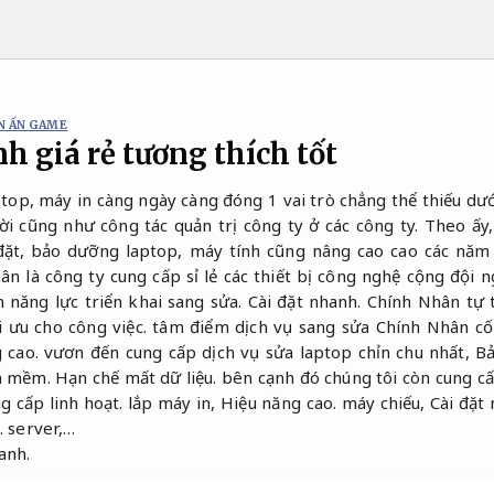
N ẤN GAME
h giá rẻ tương thích tốt
top, máy in càng ngày càng đóng 1 vai trò chẳng thể thiếu dưới
ười cũng như công tác quản trị công ty ở các công ty. Theo ấy
 đặt, bảo dưỡng laptop, máy tính cũng nâng cao cao các năm 
n là công ty cung cấp sỉ lẻ các thiết bị công nghệ cộng đội 
 năng lực triển khai sang sửa.
Cài đặt nhanh.
Chính Nhân tự 
i ưu cho công việc.
tâm điểm dịch vụ sang sửa Chính Nhân cố
 cao.
vươn đến cung cấp dịch vụ sửa laptop chỉn chu nhất,
Bả
n mềm.
Hạn chế mất dữ liệu.
bên cạnh đó chúng tôi còn cung c
g cấp linh hoạt.
lắp máy in,
Hiệu năng cao.
máy chiếu,
Cài đặt
.
server,…
anh.