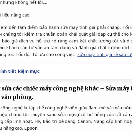
 nhưng không hết lổi,…
Hiệu năng cao.
đem đến tâm điểm bảo hành sửa may tính giá phải chăng,
Tối 
húng tôi kiểm tra chuẩn đoán khái quát giải đáp cụ thể cho 
 báo giá dịch vụ hỗ trợ rỏ ràng cam kết chất lượng tốt và dịc
ho khách cần tư vấn an tâm dùng và đánh giá chất lượng dịch 
úng tôi.
Tốc độ.
Tối ưu cho công việc.
sửa máy tính giá rẻ sao l
ính tiết kiệm mực
g sửa các chiếc máy công nghệ khác – Sửa máy 
 văn phòng.
 công nghệ là tập thể công nghệ viên giàu đam mê và máu nón
ệp chúng tôi chuyên sang sửa mọi sự cố hư hỏng của tất cả c
g cấp linh hoạt.
HP,
Bảo trì dễ dàng.
Canon,
Nâng cấp linh hoạ
u năng cao.
Epson.