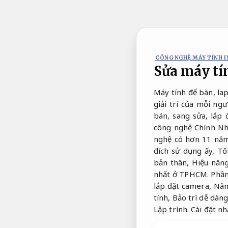
Bỏ
qua
nội
dung
CÔNG NGHỆ MÁY TÍNH I
Sửa máy tín
Máy tính để bàn, lap
giải trí của mỗi ng
bán, sang sửa, lắp
công nghệ Chính Nhâ
nghệ có hơn 11 năm
đích sử dụng ấy,
Tố
bản thân,
Hiệu năng
nhất ở TPHCM.
Phầ
lắp đặt camera,
Nân
tính,
Bảo trì dễ dàng
Lập trình.
Cài đặt nh