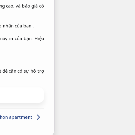
ng cao.
và báo giá có
p nhận của bạn .
 máy in của bạn.
Hiệu
ề để cần có sự hổ trợ
Nhon apartment