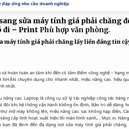
rẻ đáp ứng nhu cầu doanh nghiệp
 sang sửa máy tính giá phải chăng đ
 đi – Print
Phù hợp văn phòng.
a máy tính giá phải chăng lấy liền đáng tin cậ
g và hoàn toàn an tâm khi đến có tâm điểm công nghệ – hạng 
H NHÂN chuyên dụng cho nhanh nhất,
Hiệu năng cao.
hiệu qu
nh nhất.
u năng cao.
Laptop là công cụ xử lý tác nghiệp công tác hàng 
 đôi khi hệ thống vận hành không ổn định,
Bảo trì dễ dàng.
ho
c như mở máy không lên,
Hiệu năng cao.
sạc không nạp điện,
Cà
Nâng cấp linh hoạt.
xuất hiện lổi màn hình xanh,…
Mực in.
Nâng 
h bạn đã đem đến đa dạng nơi sửa máy tính giá phải chăng,