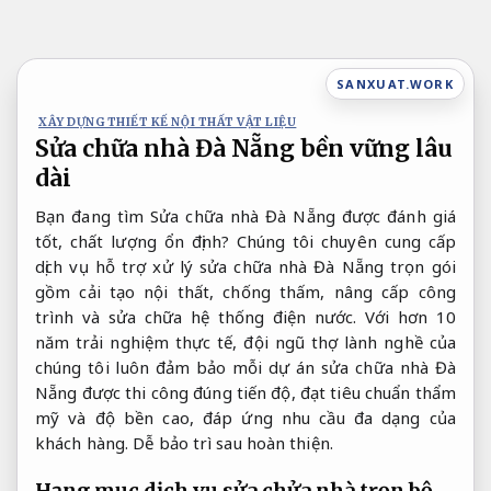
Bỏ
qua
nội
SANXUAT.WORK
dung
XÂY DỰNG THIẾT KẾ NỘI THẤT VẬT LIỆU
Sửa chữa nhà Đà Nẵng bền vững lâu
dài
Bạn đang tìm Sửa chữa nhà Đà Nẵng được đánh giá
tốt, chất lượng ổn định? Chúng tôi chuyên cung cấp
dịch vụ hỗ trợ xử lý sửa chữa nhà Đà Nẵng trọn gói
gồm cải tạo nội thất, chống thấm, nâng cấp công
trình và sửa chữa hệ thống điện nước. Với hơn 10
năm trải nghiệm thực tế, đội ngũ thợ lành nghề của
chúng tôi luôn đảm bảo mỗi dự án sửa chữa nhà Đà
Nẵng được thi công đúng tiến độ, đạt tiêu chuẩn thẩm
mỹ và độ bền cao, đáp ứng nhu cầu đa dạng của
khách hàng.
Dễ bảo trì sau hoàn thiện.
Hạng mục dịch vụ sửa chửa nhà trọn bộ