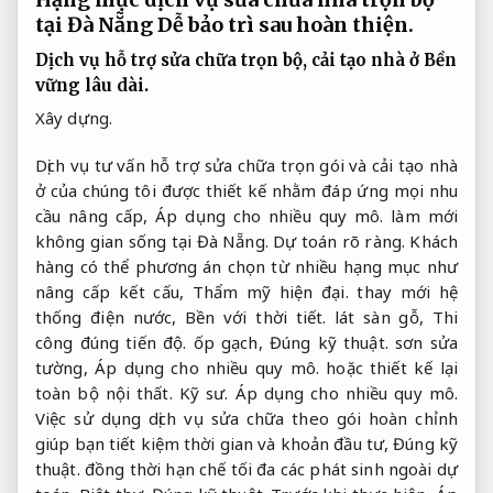
tại Đà Nẵng
Dễ bảo trì sau hoàn thiện.
Dịch vụ hỗ trợ sửa chữa trọn bộ, cải tạo nhà ở
Bền
vững lâu dài.
Xây dựng.
Dịch vụ tư vấn hỗ trợ sửa chữa trọn gói và cải tạo nhà
ở của chúng tôi được thiết kế nhằm đáp ứng mọi nhu
cầu nâng cấp,
Áp dụng cho nhiều quy mô.
làm mới
không gian sống tại Đà Nẵng.
Dự toán rõ ràng.
Khách
hàng có thể phương án chọn từ nhiều hạng mục như
nâng cấp kết cấu,
Thẩm mỹ hiện đại.
thay mới hệ
thống điện nước,
Bền với thời tiết.
lát sàn gỗ,
Thi
công đúng tiến độ.
ốp gạch,
Đúng kỹ thuật.
sơn sửa
tường,
Áp dụng cho nhiều quy mô.
hoặc thiết kế lại
toàn bộ nội thất.
Kỹ sư.
Áp dụng cho nhiều quy mô.
Việc sử dụng dịch vụ sửa chữa theo gói hoàn chỉnh
giúp bạn tiết kiệm thời gian và khoản đầu tư,
Đúng kỹ
thuật.
đồng thời hạn chế tối đa các phát sinh ngoài dự