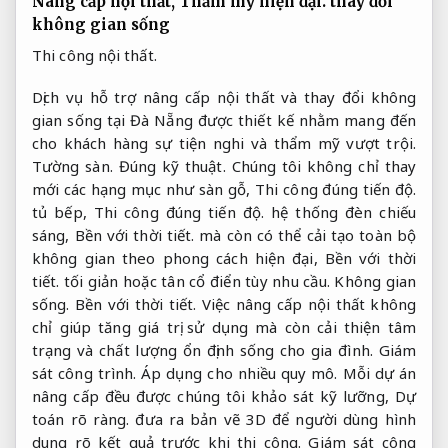
Nâng cấp nội thất,
Thẩm mỹ hiện đại.
thay đổi
không gian sống
Thi công nội thất.
Dịch vụ hỗ trợ nâng cấp nội thất và thay đổi không
gian sống tại Đà Nẵng được thiết kế nhằm mang đến
cho khách hàng sự tiện nghi và thẩm mỹ vượt trội.
Tường sàn.
Đúng kỹ thuật.
Chúng tôi không chỉ thay
mới các hạng mục như sàn gỗ,
Thi công đúng tiến độ.
tủ bếp,
Thi công đúng tiến độ.
hệ thống đèn chiếu
sáng,
Bền với thời tiết.
mà còn có thể cải tạo toàn bộ
không gian theo phong cách hiện đại,
Bền với thời
tiết.
tối giản hoặc tân cổ điển tùy nhu cầu.
Không gian
sống.
Bền với thời tiết.
Việc nâng cấp nội thất không
chỉ giúp tăng giá trị sử dụng mà còn cải thiện tâm
trạng và chất lượng ổn định sống cho gia đình.
Giám
sát công trình.
Áp dụng cho nhiều quy mô.
Mỗi dự án
nâng cấp đều được chúng tôi khảo sát kỹ lưỡng,
Dự
toán rõ ràng.
đưa ra bản vẽ 3D để người dùng hình
dung rõ kết quả trước khi thi công.
Giám sát công