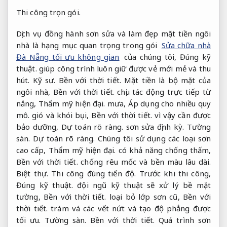
Thi công trọn gói.
Dịch vụ đồng hành sơn sửa và làm đẹp mặt tiền ngôi
nhà là hạng mục quan trọng trong gói
Sửa chữa nhà
Đà Nẵng tối ưu không gian
của chúng tôi,
Đúng kỹ
thuật.
giúp công trình luôn giữ được vẻ mới mẻ và thu
hút.
Kỹ sư.
Bền với thời tiết.
Mặt tiền là bộ mặt của
ngôi nhà,
Bền với thời tiết.
chịu tác động trực tiếp từ
nắng,
Thẩm mỹ hiện đại.
mưa,
Áp dụng cho nhiều quy
mô.
gió và khói bụi,
Bền với thời tiết.
vì vậy cần được
bảo dưỡng,
Dự toán rõ ràng.
sơn sửa định kỳ.
Tường
sàn.
Dự toán rõ ràng.
Chúng tôi sử dụng các loại sơn
cao cấp,
Thẩm mỹ hiện đại.
có khả năng chống thấm,
Bền với thời tiết.
chống rêu mốc và bền màu lâu dài.
Biệt thự.
Thi công đúng tiến độ.
Trước khi thi công,
Đúng kỹ thuật.
đội ngũ kỹ thuật sẽ xử lý bề mặt
tường,
Bền với thời tiết.
loại bỏ lớp sơn cũ,
Bền với
thời tiết.
trám vá các vết nứt và tạo độ phẳng được
tối ưu.
Tường sàn.
Bền với thời tiết.
Quá trình sơn