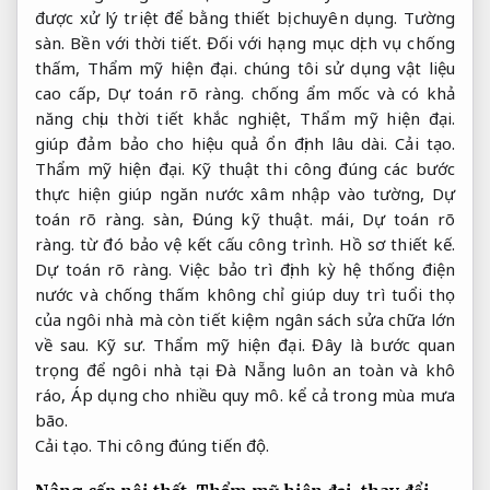
được xử lý triệt để bằng thiết bị chuyên dụng.
Tường
sàn.
Bền với thời tiết.
Đối với hạng mục dịch vụ chống
thấm,
Thẩm mỹ hiện đại.
chúng tôi sử dụng vật liệu
cao cấp,
Dự toán rõ ràng.
chống ẩm mốc và có khả
năng chịu thời tiết khắc nghiệt,
Thẩm mỹ hiện đại.
giúp đảm bảo cho hiệu quả ổn định lâu dài.
Cải tạo.
Thẩm mỹ hiện đại.
Kỹ thuật thi công đúng các bước
thực hiện giúp ngăn nước xâm nhập vào tường,
Dự
toán rõ ràng.
sàn,
Đúng kỹ thuật.
mái,
Dự toán rõ
ràng.
từ đó bảo vệ kết cấu công trình.
Hồ sơ thiết kế.
Dự toán rõ ràng.
Việc bảo trì định kỳ hệ thống điện
nước và chống thấm không chỉ giúp duy trì tuổi thọ
của ngôi nhà mà còn tiết kiệm ngân sách sửa chữa lớn
về sau.
Kỹ sư.
Thẩm mỹ hiện đại.
Đây là bước quan
trọng để ngôi nhà tại Đà Nẵng luôn an toàn và khô
ráo,
Áp dụng cho nhiều quy mô.
kể cả trong mùa mưa
bão.
Cải tạo.
Thi công đúng tiến độ.