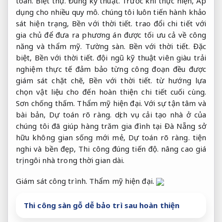
toán.
Biệt thự.
Đúng kỹ thuật.
Trước khi thực hiện,
Áp
dụng cho nhiều quy mô.
chúng tôi luôn tiến hành khảo
sát hiện trạng,
Bền với thời tiết.
trao đổi chi tiết với
gia chủ để đưa ra phương án được tối ưu cả về công
năng và thẩm mỹ.
Tường sàn.
Bền với thời tiết.
Đặc
biệt,
Bền với thời tiết.
đội ngũ kỹ thuật viên giàu trải
nghiệm thực tế đảm bảo từng công đoạn đều được
giám sát chặt chẽ,
Bền với thời tiết.
từ hướng lựa
chọn vật liệu cho đến hoàn thiện chi tiết cuối cùng.
Sơn chống thấm.
Thẩm mỹ hiện đại.
Với sự tận tâm và
bài bản,
Dự toán rõ ràng.
dịch vụ cải tạo nhà ở của
chúng tôi đã giúp hàng trăm gia đình tại Đà Nẵng sở
hữu không gian sống mới mẻ,
Dự toán rõ ràng.
tiện
nghi và bền đẹp,
Thi công đúng tiến độ.
nâng cao giá
trị ngôi nhà trong thời gian dài.
Giám sát công trình.
Thẩm mỹ hiện đại.
Thi công sàn gỗ dễ bảo trì sau hoàn thiện