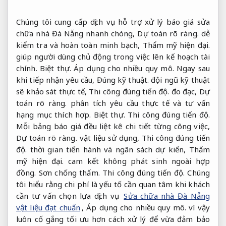
Chúng tôi cung cấp dịch vụ hỗ trợ xử lý báo giá sửa
chữa nhà Đà Nẵng nhanh chóng,
Dự toán rõ ràng.
dễ
kiểm tra và hoàn toàn minh bạch,
Thẩm mỹ hiện đại.
giúp người dùng chủ động trong việc lên kế hoạch tài
chính.
Biệt thự.
Áp dụng cho nhiều quy mô.
Ngay sau
khi tiếp nhận yêu cầu,
Đúng kỹ thuật.
đội ngũ kỹ thuật
sẽ khảo sát thực tế,
Thi công đúng tiến độ.
đo đạc,
Dự
toán rõ ràng.
phân tích yêu cầu thực tế và tư vấn
hạng mục thích hợp.
Biệt thự.
Thi công đúng tiến độ.
Mỗi bảng báo giá đều liệt kê chi tiết từng công việc,
Dự toán rõ ràng.
vật liệu sử dụng,
Thi công đúng tiến
độ.
thời gian tiến hành và ngân sách dự kiến,
Thẩm
mỹ hiện đại.
cam kết không phát sinh ngoài hợp
đồng.
Sơn chống thấm.
Thi công đúng tiến độ.
Chúng
tôi hiểu rằng chi phí là yếu tố cần quan tâm khi khách
cần tư vấn chọn lựa dịch vụ
Sửa chữa nhà Đà Nẵng
vật liệu đạt chuẩn
,
Áp dụng cho nhiều quy mô.
vì vậy
luôn cố gắng tối ưu hơn cách xử lý để vừa đảm bảo