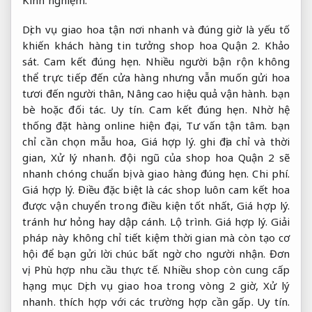
Dịch vụ giao hoa tận nơi nhanh và đúng giờ là yếu tố
khiến khách hàng tin tưởng shop hoa Quận 2.
Khảo
sát.
Cam kết đúng hẹn.
Nhiều người bận rộn không
thể trực tiếp đến cửa hàng nhưng vẫn muốn gửi hoa
tươi đến người thân,
Nâng cao hiệu quả vận hành.
bạn
bè hoặc đối tác.
Uy tín.
Cam kết đúng hẹn.
Nhờ hệ
thống đặt hàng online hiện đại,
Tư vấn tận tâm.
bạn
chỉ cần chọn mẫu hoa,
Giá hợp lý.
ghi địa chỉ và thời
gian,
Xử lý nhanh.
đội ngũ của shop hoa Quận 2 sẽ
nhanh chóng chuẩn bị và giao hàng đúng hẹn.
Chi phí.
Giá hợp lý.
Điều đặc biệt là các shop luôn cam kết hoa
được vận chuyển trong điều kiện tốt nhất,
Giá hợp lý.
tránh hư hỏng hay dập cánh.
Lộ trình.
Giá hợp lý.
Giải
pháp này không chỉ tiết kiệm thời gian mà còn tạo cơ
hội để bạn gửi lời chúc bất ngờ cho người nhận.
Đơn
vị.
Phù hợp nhu cầu thực tế.
Nhiều shop còn cung cấp
hạng mục Dịch vụ giao hoa trong vòng 2 giờ,
Xử lý
nhanh.
thích hợp với các trường hợp cần gấp.
Uy tín.