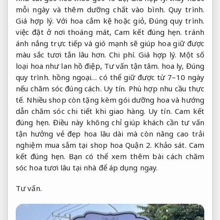
mỗi ngày và thêm dưỡng chất vào bình.
Quy trình.
Giá hợp lý.
Với hoa cắm kệ hoặc giỏ,
Đúng quy trình.
việc đặt ở nơi thoáng mát,
Cam kết đúng hẹn.
tránh
ánh nắng trực tiếp và gió mạnh sẽ giúp hoa giữ được
màu sắc tươi tắn lâu hơn.
Chi phí.
Giá hợp lý.
Một số
loại hoa như lan hồ điệp,
Tư vấn tận tâm.
hoa ly,
Đúng
quy trình.
hồng ngoại… có thể giữ được từ 7–10 ngày
nếu chăm sóc đúng cách.
Uy tín.
Phù hợp nhu cầu thực
tế.
Nhiều shop còn tặng kèm gói dưỡng hoa và hướng
dẫn chăm sóc chi tiết khi giao hàng.
Uy tín.
Cam kết
đúng hẹn.
Điều này không chỉ giúp khách cần tư vấn
tận hưởng vẻ đẹp hoa lâu dài mà còn nâng cao trải
nghiệm mua sắm tại shop hoa Quận 2.
Khảo sát.
Cam
kết đúng hẹn.
Bạn có thể xem thêm bài cách chăm
sóc hoa tươi lâu tại nhà để áp dụng ngay.
Tư vấn.