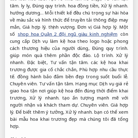
tâm.
ly ly,
Đúng quy trình.
hoa đồng tiền,
Xử lý nhanh.
hướng dương… Mỗi thiết kế đều chú trọng sự hài hòa
về màu sắc và hình thức để truyền tải thông điệp may
mắn,
Giá hợp lý.
thịnh vượng.
Đơn vị.
Giá hợp lý.
Một
số
shop hoa Quận 2 đội ngũ giàu kinh nghiệm
còn
cung cấp Dịch vụ làm kệ hoa theo logo hoặc phong
cách thương hiệu của người dùng,
Đúng quy trình.
giúp món quà thêm phần độc đáo.
Lộ trình.
Xử lý
nhanh.
Đặc biệt,
Tư vấn tận tâm.
các kệ hoa khai
trương được gia cố chắc chắn,
Phù hợp nhu cầu thực
tế.
đồng hành bảo đảm bền đẹp trong suốt buổi lễ.
Chuyên viên.
Tư vấn tận tâm.
Hạng mục Dịch vụ giá rẻ
giao hoa tận nơi giúp kệ hoa đến đúng thời điểm khai
trương,
Xử lý nhanh.
tạo ấn tượng mạnh mẽ với
người nhận và khách tham dự.
Chuyên viên.
Giá hợp
lý.
Để biết thêm ý tưởng,
Xử lý nhanh.
bạn có thể xem
bài mẫu hoa khai trương đẹp mà chúng tôi đã tổng
hợp.