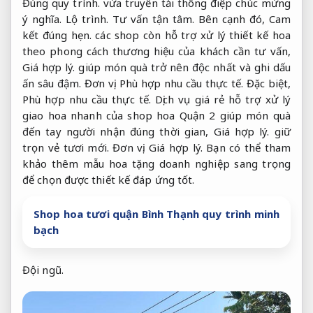
Đúng quy trình.
vừa truyền tải thông điệp chúc mừng
ý nghĩa.
Lộ trình.
Tư vấn tận tâm.
Bên cạnh đó,
Cam
kết đúng hẹn.
các shop còn hỗ trợ xử lý thiết kế hoa
theo phong cách thương hiệu của khách cần tư vấn,
Giá hợp lý.
giúp món quà trở nên độc nhất và ghi dấu
ấn sâu đậm.
Đơn vị.
Phù hợp nhu cầu thực tế.
Đặc biệt,
Phù hợp nhu cầu thực tế.
Dịch vụ giá rẻ hỗ trợ xử lý
giao hoa nhanh của shop hoa Quận 2 giúp món quà
đến tay người nhận đúng thời gian,
Giá hợp lý.
giữ
trọn vẻ tươi mới.
Đơn vị.
Giá hợp lý.
Bạn có thể tham
khảo thêm mẫu hoa tặng doanh nghiệp sang trọng
để chọn được thiết kế đáp ứng tốt.
Shop hoa tươi quận Bình Thạnh quy trình minh
bạch
Đội ngũ.