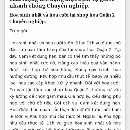
nhanh chóng
Chuyên nghiệp.
Hoa sinh nhật và hoa cưới tại shop hoa Quận 2
Chuyên nghiệp.
Trọn gói.
Hoa sinh nhật và hoa cưới luôn là hai Dịch vụ được chủ
đầu tư quan tâm hàng đầu tại shop hoa Quận 2. Tại
đây,
Cam kết đúng hẹn.
bạn có thể tìm thấy những bó
hoa sinh nhật rực rỡ,
Nâng cao hiệu quả vận hành.
được kết hợp từ hoa hồng,
Đúng quy trình.
hoa
hướng dương,
Phù hợp nhu cầu thực tế.
baby và nhiều
loại hoa cao cấp khác.
Xử lý nhanh.
Đối với hoa cưới,
Tư vấn tận tâm.
các shop hoa Quận 2 thường tư vấn
kỹ lưỡng để chọn gam màu,
Giá hợp lý.
kiểu dáng phù
hợp với chủ đề tiệc.
Gói dịch vụ.
Cam kết đúng hẹn.
Hoa được bảo quản cẩn thận để giữ độ tươi suốt buổi
lễ.
Đơn vị.
Phù hợp nhu cầu thực tế.
Ngoài ra,
Phù hợp
nhu cầu thực tế.
Dịch vụ giao hoa sinh nhật và hoa
cưới tận nơi giúp tiết kiệm thời gian,
Phù hợp nhu cầu