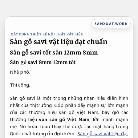
Bỏ
qua
nội
SANXUAT.WORK
dung
XÂY DỰNG THIẾT KẾ NỘI THẤT VẬT LIỆU
Sàn gỗ savi vật liệu đạt chuẩn
Sàn gỗ savi tốt sàn 12mm 8mm
Sàn gỗ savi 8mm 12mm tốt
Nhà phố.
Thi công.
Sàn gỗ savi là một trong những nhãn hiệu điển hình
nhất của thị trường. Góp phần đẩy mạnh sự lớn mạnh
của các thương hiệu sàn gỗ Việt Nam. bây giờ các
thương hiệu
ván sàn gỗ Việt Nam
, lớn mạnh mạnh
mẽ. Nó hoàn toàn thay thế được các mặt hàng trung
Quốc chất lượng ổn định kém.
Sàn gỗ savi vật liệu đạt