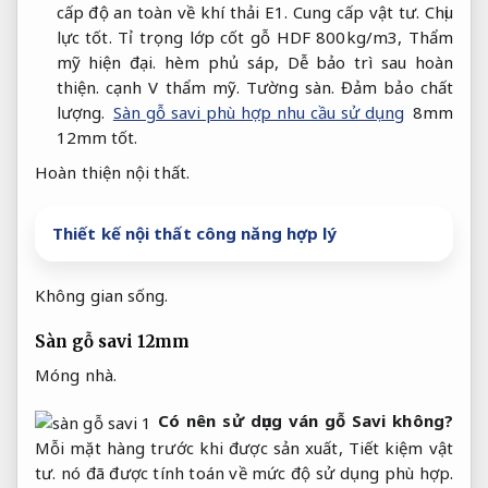
cấp độ an toàn về khí thải E1.
Cung cấp vật tư.
Chịu
lực tốt.
Tỉ trọng lớp cốt gỗ HDF 800kg/m3,
Thẩm
mỹ hiện đại.
hèm phủ sáp,
Dễ bảo trì sau hoàn
thiện.
cạnh V thẩm mỹ.
Tường sàn.
Đảm bảo chất
lượng.
Sàn gỗ savi phù hợp nhu cầu sử dụng
8mm
12mm tốt.
Hoàn thiện nội thất.
Thiết kế nội thất công năng hợp lý
Không gian sống.
Sàn gỗ savi 12mm
Móng nhà.
Có nên sử dụng ván gỗ Savi không?
Mỗi mặt hàng trước khi được sản xuất,
Tiết kiệm vật
tư.
nó đã được tính toán về mức độ sử dụng phù hợp.