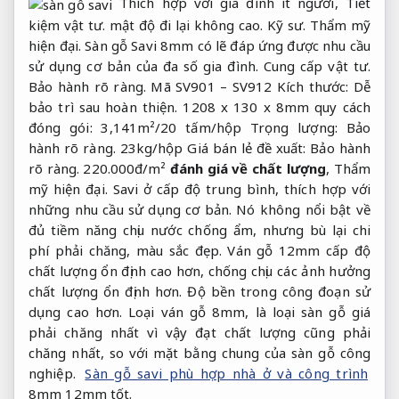
Thích hợp với gia đình ít người,
Tiết
kiệm vật tư.
mật độ đi lại không cao.
Kỹ sư.
Thẩm mỹ
hiện đại.
Sàn gỗ Savi 8mm có lẽ đáp ứng được nhu cầu
sử dụng cơ bản của đa số gia đình.
Cung cấp vật tư.
Bảo hành rõ ràng.
Mã SV901 – SV912 Kích thước:
Dễ
bảo trì sau hoàn thiện.
1208 x 130 x 8mm quy cách
đóng gói: 3,141m²/20 tấm/hộp Trọng lượng:
Bảo
hành rõ ràng.
23kg/hộp Giá bán lẻ đề xuất:
Bảo hành
rõ ràng.
220.000đ/m²
đánh giá về chất lượng
,
Thẩm
mỹ hiện đại.
Savi ở cấp độ trung bình, thích hợp với
những nhu cầu sử dụng cơ bản. Nó không nổi bật về
đủ tiềm năng chịu nước chống ẩm, nhưng bù lại chi
phí phải chăng, màu sắc đẹp. Ván gỗ 12mm cấp độ
chất lượng ổn định cao hơn, chống chịu các ảnh hưởng
chất lượng ổn định hơn. Độ bền trong công đoạn sử
dụng cao hơn. Loại ván gỗ 8mm, là loại sàn gỗ giá
phải chăng nhất vì vậy đạt chất lượng cũng phải
chăng nhất, so với mặt bằng chung của sàn gỗ công
nghiệp.
Sàn gỗ savi phù hợp nhà ở và công trình
8mm 12mm tốt.