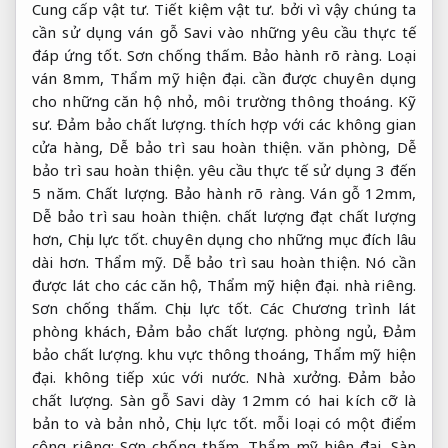
Cung cấp vật tư.
Tiết kiệm vật tư.
bởi vì vậy chúng ta
cần sử dụng ván gỗ Savi vào những yêu cầu thực tế
đáp ứng tốt.
Sơn chống thấm.
Bảo hành rõ ràng.
Loại
ván 8mm,
Thẩm mỹ hiện đại.
cần được chuyên dụng
cho những căn hộ nhỏ, môi trường thông thoáng.
Kỹ
sư.
Đảm bảo chất lượng.
thích hợp với các không gian
cửa hàng,
Dễ bảo trì sau hoàn thiện.
văn phòng,
Dễ
bảo trì sau hoàn thiện.
yêu cầu thực tế sử dụng 3 đến
5 năm.
Chất lượng.
Bảo hành rõ ràng.
Ván gỗ 12mm,
Dễ bảo trì sau hoàn thiện.
chất lượng đạt chất lượng
hơn,
Chịu lực tốt.
chuyên dụng cho những mục đích lâu
dài hơn.
Thẩm mỹ.
Dễ bảo trì sau hoàn thiện.
Nó cần
được lát cho các căn hộ,
Thẩm mỹ hiện đại.
nhà riêng.
Sơn chống thấm.
Chịu lực tốt.
Các Chương trình lát
phòng khách,
Đảm bảo chất lượng.
phòng ngủ,
Đảm
bảo chất lượng.
khu vực thông thoáng,
Thẩm mỹ hiện
đại.
không tiếp xúc với nước.
Nhà xưởng.
Đảm bảo
chất lượng.
Sàn gỗ Savi dày 12mm có hai kích cỡ là
bản to và bản nhỏ,
Chịu lực tốt.
mỗi loại có một điểm
cộng riêng:
Sơn chống thấm.
Thẩm mỹ hiện đại.
Sàn