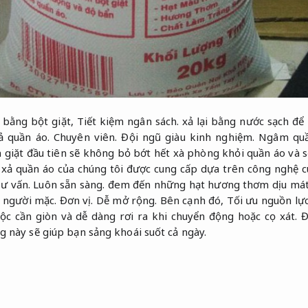
o bằng bột giặt,
Tiết kiệm ngân sách.
xả lại bằng nước sạch để
ả quần áo.
Chuyên viên.
Đội ngũ giàu kinh nghiệm.
Ngâm quần
 giặt đầu tiên sẽ không bỏ bớt hết xà phòng khỏi quần áo và s
ả quần áo của chúng tôi được cung cấp dựa trên công nghệ c
ư vấn.
Luôn sẵn sàng.
đem đến những hạt hương thơm dịu mát
o người mặc.
Đơn vị.
Dễ mở rộng.
Bên cạnh đó,
Tối ưu nguồn lực
ộc cần giòn và dễ dàng rơi ra khi chuyển động hoặc cọ xát.
Đ
 này sẽ giúp bạn sảng khoái suốt cả ngày.