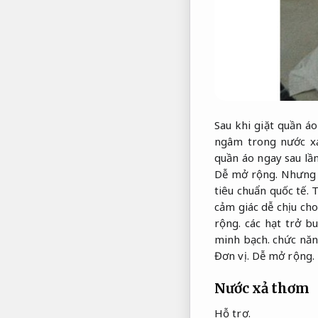
Sau khi giặt quần á
ngâm trong nước x
quần áo ngay sau lần
Dễ mở rộng.
Nhưng x
tiêu chuẩn quốc tế.
T
cảm giác dễ chịu ch
rộng.
các hạt trở bu
minh bạch.
chức năng
Đơn vị.
Dễ mở rộng.
Nước xả thơm
Hỗ trợ.