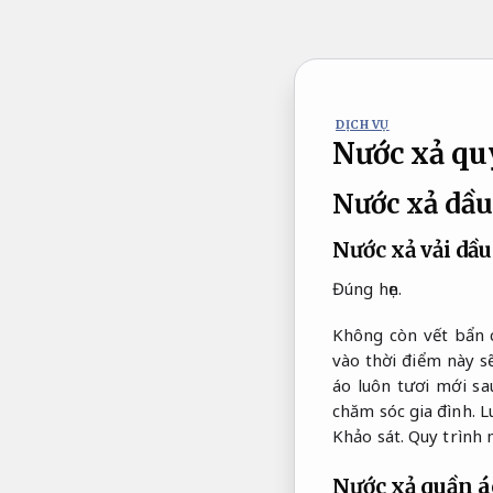
Bỏ
qua
nội
dung
DỊCH VỤ
Nước xả qu
Nước xả dầu
Nước xả vải dầ
Đúng hẹn.
Không còn vết bẩn c
vào thời điểm này s
áo luôn tươi mới sa
chăm sóc gia đình.
L
Khảo sát.
Quy trình 
Nước xả quần á