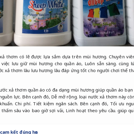
xả thơm có lẽ được lựa sắm dựa trên mùi hương.
Chuyên viên
 việc lưu giữ mùi hương cho quần áo,
Luôn sẵn sàng.
cùng lú
 xả thơm lâu lưu hương lâu đáp ứng tốt cho người chơi thể th
ớc xả thơm quần áo có đa dạng mùi hương giúp quần áo bạn
nguồn lực.
Bên cạnh đó,
Dễ mở rộng.
loại nước xả thơm này cò
 khuẩn.
Chi phí.
Tiết kiệm ngân sách.
Bên cạnh đó,
Tối ưu ngu
thấm sâu vào bao giờ sợi vải,
Linh hoạt theo yêu cầu.
giúp qu
cam kết đúng hẹn