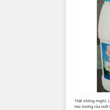
Thật không might,
L
mùi hương của nưỡ x