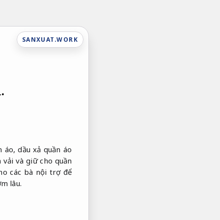
SANXUAT.WORK
.
n áo, dầu xả quần áo
 vải và giữ cho quần
ho các bà nội trợ để
m lâu.