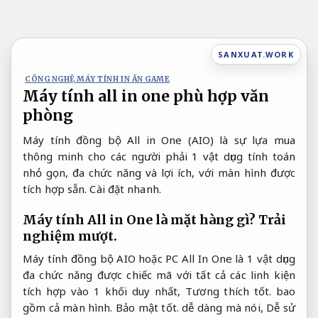
Bỏ
qua
nội
SANXUAT.WORK
dung
CÔNG NGHỆ MÁY TÍNH IN ẤN GAME
Máy tính all in one phù hợp văn
phòng
Máy tính đồng bộ All in One (AIO) là sự lựa mua
thông minh cho các người phải 1 vật dụng tính toán
nhỏ gọn, đa chức năng và lợi ích, với màn hình được
tích hợp sẵn.
Cài đặt nhanh.
Máy tính All in One là mặt hàng gì?
Trải
nghiệm mượt.
Máy tính đồng bộ AIO hoặc PC All In One là 1 vật dụng
đa chức năng được chiếc mã với tất cả các linh kiện
tích hợp vào 1 khối duy nhất,
Tương thích tốt.
bao
gồm cả màn hình.
Bảo mật tốt.
dễ dàng mà nói,
Dễ sử