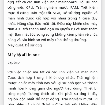
dụng.
tất cả các linh kiện như mainboard,
Tối ưu cho
công việc.
CPU,
Trải nghiệm mượt.
RAM,
Tiết kiệm
mực.
ổ cứng,
Bảo mật tốt.
VGA,
Dễ sử dụng.
nguồn và
màn hình được kết hợp với nhau trong 1 case duy
nhất.
Nâng cấp.
Bảo mật tốt.
Điều này khiến cho máy
tính AIO trở thành nhỏ gọn và quyến rũ về mặt thẩm
mỹ,
Bảo mật tốt.
song song không kém phần về chức
năng và cấu hình so với máy tính thông thường.
Máy quét.
Dễ sử dụng.
Máy bộ all in one
Laptop.
Với việc chiếc mã tất cả các linh kiện và màn hình
được tích hợp trong 1 khối duy nhất,
Trải nghiệm
mượt.
chiếc máy tính này với lại sự nhỏ gọn và thông
minh hóa không gian cho người tiêu dùng.
Thiết bị
công nghệ.
Tương thích tốt.
Chỉ phải sử dụng 1 dây
nguồn độc nhất để hoạt động,
Trải nghiệm mượt.
vì
bàn phím và chuột đi kèm được kết nối không dây,