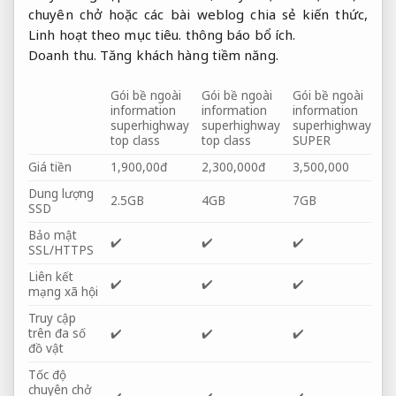
chuyên chở hoặc các bài weblog chia sẻ kiến ​​thức,
Linh hoạt theo mục tiêu.
thông báo bổ ích.
Doanh thu.
Tăng khách hàng tiềm năng.
Gói bề ngoài
Gói bề ngoài
Gói bề ngoài
information
information
information
superhighway
superhighway
superhighway
top class
top class
SUPER
Giá tiền
1,900,00đ
2,300,000đ
3,500,000
Dung lượng
2.5GB
4GB
7GB
SSD
Bảo mật
✔️
✔️
✔️
SSL/HTTPS
Liên kết
✔️
✔️
✔️
mạng xã hội
Truy cập
trên đa số
✔️
✔️
✔️
đồ vật
Tốc độ
chuyên chở