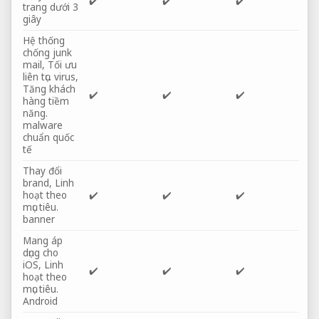
✔️
✔️
✔️
trang dưới 3
giây
Hệ thống
chống junk
mail,
Tối ưu
liên tục.
virus,
Tăng khách
✔️
✔️
✔️
hàng tiềm
năng.
malware
chuẩn quốc
tế
Thay đổi
brand,
Linh
hoạt theo
✔️
✔️
✔️
mục tiêu.
banner
Mang áp
dụng cho
iOS,
Linh
✔️
✔️
✔️
hoạt theo
mục tiêu.
Android