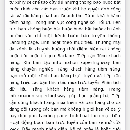
tự xử lý sẽ chế tạo đầy đủ những thông báo buộc bắt
buộc thiết cho các bạn trước khi họ quyết định cộng
tác và tậu hàng của bạn.
Doanh thu.
Tăng khách hàng
tiềm năng.
Trong lĩnh vực công nghệ số,
Tối ưu liên
tục.
bạn không buộc bắt buộc buộc bắt buộc chịu ảnh
hưởng vào chỉ một kênh buôn bán truyền thống.
Landing page.
Linh hoạt theo mục tiêu.
Thương mại
đa kênh là khuynh hướng thời điểm hiện tại không
buộc bắt buộc bỏ qua.
Backlink.
Tiếp cận đúng khách
hàng.
Khi bạn tạo information superhighway bán
hàng chuyên nghiệp,
Tăng khách hàng tiềm năng.
bạn mở một kênh bán hàng trực tuyến và tiếp cận
hàng triệu các bạn thích tậu mua trực tuyến.
Phân tích
dữ liệu.
Tăng khách hàng tiềm năng.
Trang
information superhighway giúp bạn quảng bá,
Tiếp
cận đúng khách hàng.
mua kiếm và bán hàng cho đa
dạng đối tượng các bạn mà không bị giới hạn về địa lý
hay thời gian.
Landing page.
Linh hoạt theo mục tiêu.
Hoạt động buôn bán trực tuyến của bạn sẽ mở cửa
24/7,
Đẩy mạnh nhận diện.
kể cả ngày lễ hoặc cuối