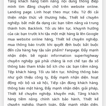
Tăng khách hàng tiềm năng.
nội dung thông điệp
mình tìm đăng chuyên chở trên website online.
Landing page.
Linh hoạt theo mục tiêu.
Từ đó cải
thiện nhận thức về thương hiệu,
Thiết kế chuyên
nghiệp.
bắt mắt đa dạng các bạn tiềm năng và trung
thành hơn.
Backlink.
Tối ưu liên tục.
khuynh hướng
của các bạn trước khi tậu một mặt hàng là lên Google
mua website online hãng,
Thiết kế chuyên nghiệp.
mua thông báo trước khi quyết định buộc bắt buộc
đến cửa hàng hay tậu sản phẩm?
Fanpage.
Đẩy mạnh
nhận diện.
bề ngoài information superhighway
chuyên nghiệp giá phải chăng là nơi chế tạo đa số
thông báo tham khảo bổ ích cho các bạn tiềm năng.
Tệp khách hàng.
Tối ưu liên tục.
Những thông báo
như giới thiệu công ty,
Đẩy mạnh nhận diện.
hoạt
động nội bộ và xã hội,
Tiếp cận đúng khách hàng.
thông báo mặt hàng,
Đẩy mạnh nhận diện.
giải pháp,
Thiết kế chuyên nghiệp.
khuyến mãi,
Tăng khách
hàng tiềm năng.
chính sách bảo hành,
Thiết kế
chuyên nghiệp.
thanh toán,
Đẩy mạnh nhận diện.