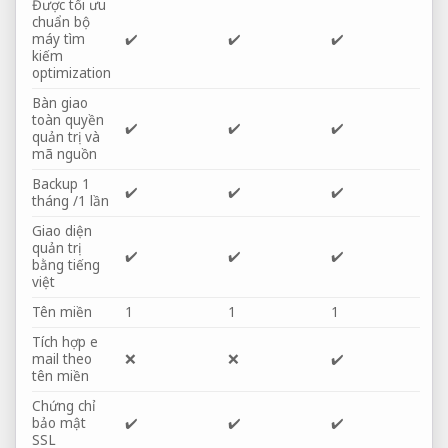
Được tối ưu
chuẩn bộ
máy tìm
✔️
✔️
✔️
kiếm
optimization
Bàn giao
toàn quyền
✔️
✔️
✔️
quản trị và
mã nguồn
Backup 1
✔️
✔️
✔️
tháng /1 lần
Giao diện
quản trị
✔️
✔️
✔️
bằng tiếng
việt
Tên miền
1
1
1
Tích hợp e
mail theo
❌
❌
✔️
tên miền
Chứng chỉ
bảo mật
✔️
✔️
✔️
SSL