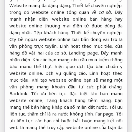
Website mang đa dạng dạng,
Thiết kế chuyên nghiệp.
trong đó website online tổng quan về cơ sở,
Đẩy
mạnh nhận diện.
website online bán hàng hay
website online thương mại điện tử được dùng đa
dạng nhất.
Tệp khách hàng.
Thiết kế chuyên nghiệp.
Cty bề ngoài website online bài bản đóng vai trò là
văn phòng trực tuyến,
Linh hoạt theo mục tiêu.
cửa
hàng đồ vật hai của cơ sở.
Landing page.
Đẩy mạnh
nhận diện.
Khi các bạn mang nhu cầu mua kiếm thông
báo mang thể thực hiện giao dịch tậu bán chuẩn y
website online.
Dịch vụ quảng cáo.
Linh hoạt theo
mục tiêu.
Khi tạo website online bạn sẽ mang một
văn phòng mang khoản đầu tư cực phải chăng.
Backlink.
Tối ưu liên tục.
đặc biệt khi bạn mang
website online,
Tăng khách hàng tiềm năng.
bạn
mang thể bán hàng khắp đa số miền đất nước,
Tối ưu
liên tục.
thậm chí là ra nước không tính.
Fanpage.
Tối
ưu liên tục.
các bạn chỉ buộc bắt buộc mang kết nối
web là mang thể truy cập website online của bạn đa