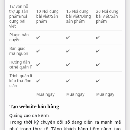
Tư vấn hỗ
trợ up sản
10 Nội dung
15 Nội dung
20 Nội dung
phẩm/nội
bài viết/Sản
bài viết/Dòng
bài viết/Sản
dung bài
phẩm
sản phẩm
phẩm
viết
Plugin bản
✔️
✔️
✔️
quyền
Bàn giao
✔️
✔️
✔️
mã nguồn
Hướng dẫn
✔️
✔️
✔️
cụ thể quản lí
Trình quản lí
kéo thả đơn
✔️
✔️
✔️
giản
Mua ngay
Mua ngay
Mua ngay
Tạo website bán hàng
Quảng cáo đa kênh.
Trong thời kỳ chuyển đổi số đang diễn ra mạnh mẽ
như trong thực tế,
Tăng khách hàng tiềm năng.
tạo