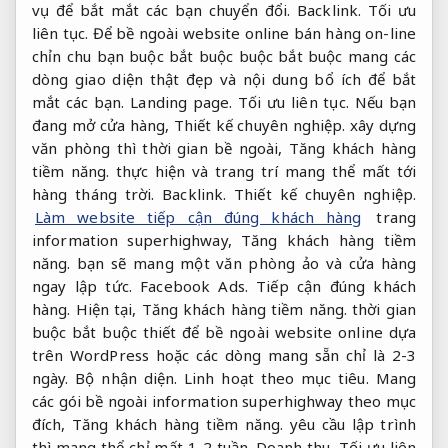
vụ để bắt mắt các bạn chuyển đổi.
Backlink.
Tối ưu
liên tục.
Để bề ngoài website online bán hàng on-line
chỉn chu bạn buộc bắt buộc buộc bắt buộc mang các
dòng giao diện thật đẹp và nội dung bổ ích để bắt
mắt các bạn.
Landing page.
Tối ưu liên tục.
Nếu bạn
đang mở cửa hàng,
Thiết kế chuyên nghiệp.
xây dựng
văn phòng thì thời gian bề ngoài,
Tăng khách hàng
tiềm năng.
thực hiện và trang trí mang thể mất tới
hàng tháng trời.
Backlink.
Thiết kế chuyên nghiệp.
Làm website tiếp cận đúng khách hàng
trang
information superhighway,
Tăng khách hàng tiềm
năng.
bạn sẽ mang một văn phòng ảo và cửa hàng
ngay lập tức.
Facebook Ads.
Tiếp cận đúng khách
hàng.
Hiện tại,
Tăng khách hàng tiềm năng.
thời gian
buộc bắt buộc thiết để bề ngoài website online dựa
trên WordPress hoặc các dòng mang sẵn chỉ là 2-3
ngày.
Bộ nhận diện.
Linh hoạt theo mục tiêu.
Mang
các gói bề ngoài information superhighway theo mục
đích,
Tăng khách hàng tiềm năng.
yêu cầu lập trình
thì mang thể chỉ mất 1-2 tuần.
Doanh thu.
Tối ưu liên