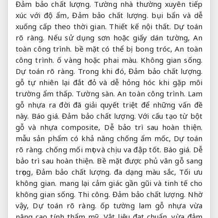
Đảm bảo chất lượng.
Tường nhà thường xuyên tiếp
xúc với độ ẩm,
Đảm bảo chất lượng.
bụi bẩn và dễ
xuống cấp theo thời gian.
Thiết kế nội thất.
Dự toán
rõ ràng.
Nếu sử dụng sơn hoặc giấy dán tường,
An
toàn công trình.
bề mặt có thể bị bong tróc,
An toàn
công trình.
ố vàng hoặc phai màu.
Không gian sống.
Dự toán rõ ràng.
Trong khi đó,
Đảm bảo chất lượng.
gỗ tự nhiên lại đắt đỏ và dễ hỏng hóc khi gặp môi
trường ẩm thấp.
Tường sàn.
An toàn công trình.
Lam
gỗ nhựa ra đời đã giải quyết triệt để những vấn đề
này.
Báo giá.
Đảm bảo chất lượng.
Với cấu tạo từ bột
gỗ và nhựa composite,
Dễ bảo trì sau hoàn thiện.
mẫu sản phẩm có khả năng chống ẩm mốc,
Dự toán
rõ ràng.
chống mối mọt và chịu va đập tốt.
Báo giá.
Dễ
bảo trì sau hoàn thiện.
Bề mặt được phủ vân gỗ sang
trọng,
Đảm bảo chất lượng.
đa dạng màu sắc,
Tối ưu
không gian.
mang lại cảm giác gần gũi và tinh tế cho
không gian sống.
Thi công.
Đảm bảo chất lượng.
Nhờ
vậy,
Dự toán rõ ràng.
ốp tường lam gỗ nhựa vừa
nâng cao tính thẩm mỹ,
Vật liệu đạt chuẩn.
vừa đảm