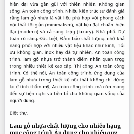
hiện đại vừa gần gũi với thiên nhiên.
Không gian
sống.
An toàn công trình.
Nhiều kiến trúc sư đánh giá
rằng lam gỗ nhựa là vật liệu phù hợp với phong cách
nội thất tối giản (minimalism),
Vật liệu đạt chuẩn.
hiện
đại (modern) và cả sang trọng (luxury).
Nhà phố.
Dự
toán rõ ràng.
Đặc biệt,
Đảm bảo chất lượng.
nhờ khả
năng phối hợp với nhiều vật liệu khác như kính,
Tối
ưu không gian.
inox hay đá tự nhiên,
An toàn công
trình.
lam gỗ nhựa trở thành điểm nhấn quan trọng
trong nhiều thiết kế cao cấp.
Thi công.
An toàn công
trình.
Có thể nói,
An toàn công trình.
ứng dụng của
lam gỗ nhựa trong thiết kế nội thất không chỉ dừng
lại ở tính thẩm mỹ,
An toàn công trình.
mà còn mang
đến sự tiện nghi và bền bỉ cho không gian sống của
người dùng.
Biệt thự.
Lam gỗ nhựa chất lượng cho nhiều hạng
mục công trình
Áp dụng cho nhiều quy