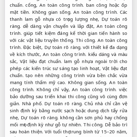
chuẩn.
cổng,
An toàn công trình.
ban công hoặc ốp
mặt tiền.
Không gian sống.
An toàn công trình.
Các
thanh lam gỗ nhựa có trọng lượng nhẹ,
Dự toán rõ
ràng.
dễ dàng vận chuyển và lắp đặt,
An toàn công
trình.
giúp tiết kiệm đáng kể thời gian tiến hành so
với các vật liệu truyền thống.
Thi công.
An toàn công
trình.
Đặc biệt,
Dự toán rõ ràng.
với thiết kế đa dạng
về kích thước,
An toàn công trình.
kiểu dáng và màu
sắc,
Vật liệu đạt chuẩn.
lam gỗ nhựa ngoài trời cho
phép các kiến trúc sư sáng tạo linh hoạt,
Vật liệu đạt
chuẩn.
tạo nên những công trình vừa bền chắc vừa
mang tính thẩm mỹ cao.
Không gian sống.
An toàn
công trình.
Không chỉ vậy,
An toàn công trình.
việc
bảo dưỡng sau triển khai thi công cũng vô cùng đơn
giản.
Nhà phố.
Dự toán rõ ràng.
Chủ nhà chỉ cần vệ
sinh định kỳ bằng nước sạch hoặc dung dịch tẩy rửa
nhẹ,
Dự toán rõ ràng.
không cần sơn phủ hay chống
mối mọt định kỳ như gỗ tự nhiên.
Thi công.
Dễ bảo trì
sau hoàn thiện.
Với tuổi thọ trung bình từ 15–20 năm,