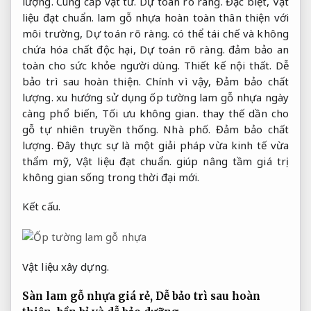
lượng.
Cung cấp vật tư.
Dự toán rõ ràng.
Đặc biệt,
Vật
liệu đạt chuẩn.
lam gỗ nhựa hoàn toàn thân thiện với
môi trường,
Dự toán rõ ràng.
có thể tái chế và không
chứa hóa chất độc hại,
Dự toán rõ ràng.
đảm bảo an
toàn cho sức khỏe người dùng.
Thiết kế nội thất.
Dễ
bảo trì sau hoàn thiện.
Chính vì vậy,
Đảm bảo chất
lượng.
xu hướng sử dụng ốp tường lam gỗ nhựa ngày
càng phổ biến,
Tối ưu không gian.
thay thế dần cho
gỗ tự nhiên truyền thống.
Nhà phố.
Đảm bảo chất
lượng.
Đây thực sự là một giải pháp vừa kinh tế vừa
thẩm mỹ,
Vật liệu đạt chuẩn.
giúp nâng tầm giá trị
không gian sống trong thời đại mới.
Kết cấu.
Vật liệu xây dựng.
Sàn lam gỗ nhựa giá rẻ,
Dễ bảo trì sau hoàn