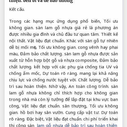
thiện.
bền bỉ và dễ bảo dưỡng
Kết cấu.
Trong các hạng mục ứng dụng phổ biến,
Tối ưu
không gian.
sàn lam gỗ nhựa giá rẻ là phương án
được nhiều gia đình và chủ đầu tư quan tâm.
Thiết kế
nội thất.
Vật liệu đạt chuẩn.
Khác với sàn gỗ tự nhiên
dễ bị mối mọt,
Tối ưu không gian.
cong vênh hay phai
màu,
Đảm bảo chất lượng.
sàn lam gỗ nhựa được sản
xuất từ hỗn hợp bột gỗ và nhựa composite,
Đảm bảo
chất lượng.
kết hợp với các phụ gia chống tia UV và
chống ẩm mốc,
Dự toán rõ ràng.
mang lại khả năng
chịu lực và chống nước tuyệt vời.
Chất lượng.
Dễ bảo
trì sau hoàn thiện.
Nhờ vậy,
An toàn công trình.
sàn
lam gỗ nhựa không chỉ thích hợp cho không gian
trong nhà mà còn lý tưởng để lắp đặt tại khu vực ban
công,
Vật liệu đạt chuẩn.
sân thượng,
Tối ưu không
gian.
hồ bơi hay sân vườn.
Cung cấp vật tư.
Dự toán
rõ ràng.
Đặc biệt,
Vật liệu đạt chuẩn.
chi phí triển khai
thi công sàn
lam gỗ nhựa dễ bảo trì sau hoàn thiện