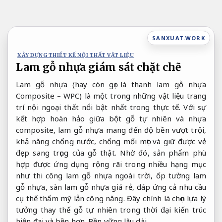
Bỏ
qua
nội
SANXUAT.WORK
dung
XÂY DỰNG THIẾT KẾ NỘI THẤT VẬT LIỆU
Lam gỗ nhựa giám sát chặt chẽ
Lam gỗ nhựa (hay còn gọi là thanh lam gỗ nhựa
Composite – WPC) là một trong những vật liệu trang
trí nội ngoại thất nổi bật nhất trong thực tế. Với sự
kết hợp hoàn hảo giữa bột gỗ tự nhiên và nhựa
composite, lam gỗ nhựa mang đến độ bền vượt trội,
khả năng chống nước, chống mối mọt và giữ được vẻ
đẹp sang trọng của gỗ thật. Nhờ đó, sản phẩm phù
hợp được ứng dụng rộng rãi trong nhiều hạng mục
như thi công lam gỗ nhựa ngoài trời, ốp tường lam
gỗ nhựa, sàn lam gỗ nhựa giá rẻ, đáp ứng cả nhu cầu
cụ thể thẩm mỹ lẫn công năng. Đây chính là chọn lựa lý
tưởng thay thế gỗ tự nhiên trong thời đại kiến trúc
hiện đại và bền hơn.
Bền vững lâu dài.