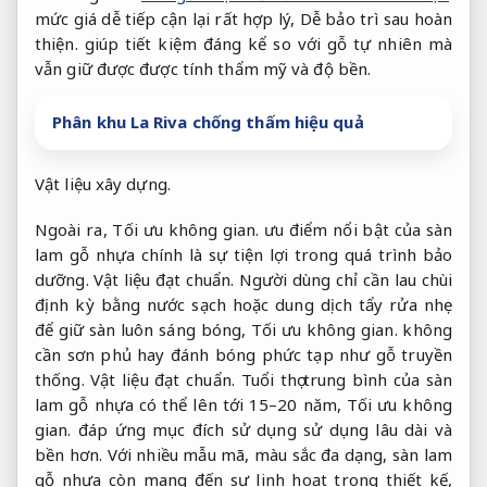
mức giá dễ tiếp cận lại rất hợp lý,
Dễ bảo trì sau hoàn
thiện.
giúp tiết kiệm đáng kể so với gỗ tự nhiên mà
vẫn giữ được được tính thẩm mỹ và độ bền.
Phân khu La Riva chống thấm hiệu quả
Vật liệu xây dựng.
Ngoài ra,
Tối ưu không gian.
ưu điểm nổi bật của sàn
lam gỗ nhựa chính là sự tiện lợi trong quá trình bảo
dưỡng.
Vật liệu đạt chuẩn.
Người dùng chỉ cần lau chùi
định kỳ bằng nước sạch hoặc dung dịch tẩy rửa nhẹ
để giữ sàn luôn sáng bóng,
Tối ưu không gian.
không
cần sơn phủ hay đánh bóng phức tạp như gỗ truyền
thống.
Vật liệu đạt chuẩn.
Tuổi thọ trung bình của sàn
lam gỗ nhựa có thể lên tới 15–20 năm,
Tối ưu không
gian.
đáp ứng mục đích sử dụng sử dụng lâu dài và
bền hơn. Với nhiều mẫu mã, màu sắc đa dạng, sàn lam
gỗ nhựa còn mang đến sự linh hoạt trong thiết kế,