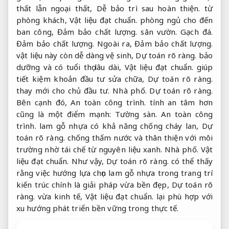
thất lẫn ngoại thất,
Dễ bảo trì sau hoàn thiện.
từ
phòng khách,
Vật liệu đạt chuẩn.
phòng ngủ cho đến
ban công,
Đảm bảo chất lượng.
sân vườn.
Gạch đá.
Đảm bảo chất lượng.
Ngoài ra,
Đảm bảo chất lượng.
vật liệu này còn dễ dàng vệ sinh,
Dự toán rõ ràng.
bảo
dưỡng và có tuổi thọ lâu dài,
Vật liệu đạt chuẩn.
giúp
tiết kiệm khoản đầu tư sửa chữa,
Dự toán rõ ràng.
thay mới cho chủ đầu tư.
Nhà phố.
Dự toán rõ ràng.
Bên cạnh đó,
An toàn công trình.
tính an tâm hơn
cũng là một điểm mạnh:
Tường sàn.
An toàn công
trình.
lam gỗ nhựa có khả năng chống cháy lan,
Dự
toán rõ ràng.
chống thấm nước và thân thiện với môi
trường nhờ tái chế từ nguyên liệu xanh.
Nhà phố.
Vật
liệu đạt chuẩn.
Như vậy,
Dự toán rõ ràng.
có thể thấy
rằng việc hướng lựa chọn lam gỗ nhựa trong trang trí
kiến trúc chính là giải pháp vừa bền đẹp,
Dự toán rõ
ràng.
vừa kinh tế,
Vật liệu đạt chuẩn.
lại phù hợp với
xu hướng phát triển bền vững trong thực tế.