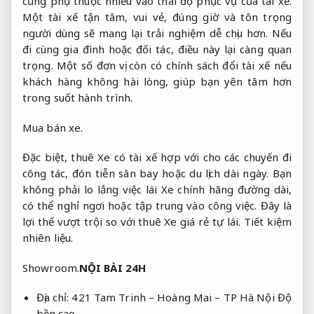
cũng phụ thuộc nhiều vào thái độ phục vụ của tài xế.
Một tài xế tận tâm, vui vẻ, đúng giờ và tôn trọng
người dùng sẽ mang lại trải nghiệm dễ chịu hơn. Nếu
đi cùng gia đình hoặc đối tác, điều này lại càng quan
trọng. Một số đơn vị còn có chính sách đổi tài xế nếu
khách hàng không hài lòng, giúp bạn yên tâm hơn
trong suốt hành trình.
Mua bán xe.
Đặc biệt, thuê Xe có tài xế hợp với cho các chuyến đi
công tác, đón tiễn sân bay hoặc du lịch dài ngày. Bạn
không phải lo lắng việc lái Xe chính hãng đường dài,
có thể nghỉ ngơi hoặc tập trung vào công việc. Đây là
lợi thế vượt trội so với thuê Xe giá rẻ tự lái.
Tiết kiệm
nhiên liệu.
Showroom.
NỘI BÀI 24H
Địa chỉ: 421 Tam Trinh – Hoàng Mai – TP Hà Nội
Độ
bền cao.