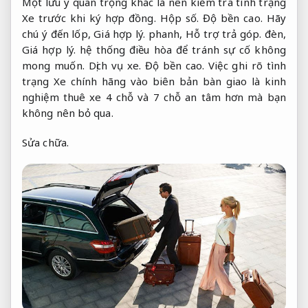
Một lưu ý quan trọng khác là nên kiểm tra tình trạng
Xe trước khi ký hợp đồng.
Hộp số.
Độ bền cao.
Hãy
chú ý đến lốp,
Giá hợp lý.
phanh,
Hỗ trợ trả góp.
đèn,
Giá hợp lý.
hệ thống điều hòa để tránh sự cố không
mong muốn.
Dịch vụ xe.
Độ bền cao.
Việc ghi rõ tình
trạng Xe chính hãng vào biên bản bàn giao là kinh
nghiệm thuê xe 4 chỗ và 7 chỗ an tâm hơn mà bạn
không nên bỏ qua.
Sửa chữa.