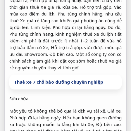
Ngoài ra,
Phù hợp đi lại hằng ngày.
bạn nên chú ý đến
thời gian thuê Xe giá rẻ.
Rửa xe.
Hỗ trợ trả góp.
Vào
mùa cao điểm du lịch,
Phụ tùng chính hãng.
nhu cầu
thuê Xe giá rẻ tăng cao khiến giá phương án cũng dễ
bị đội lên.
Linh kiện.
Phù hợp đi lại hằng ngày.
Do đó,
Phụ tùng chính hãng.
kinh nghiệm thuê xe du lịch tiết
kiệm chi phí là đặt trước ít nhất 1–2 tuần để vừa hỗ
trợ bảo đảm có Xe,
Hỗ trợ trả góp.
vừa được mức giá
ưu đãi.
Showroom.
Độ bền cao.
Một số công ty còn có
chính sách giảm giá khi đặt cọc sớm hoặc thuê Xe giá
rẻ nguyên chuyến thay vì tính giờ.
Thuê xe 7 chỗ bảo dưỡng chuyên nghiệp
Sửa chữa.
Một yếu tố không thể bỏ qua là dịch vụ tài xế.
Giá xe.
Phù hợp đi lại hằng ngày.
Nếu bạn không quen đường
xa hoặc không muốn lo lắng khi lái Xe,
Độ bền cao.