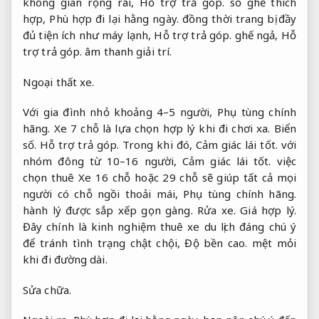
không gian rộng rãi,
Hỗ trợ trả góp.
số ghế thích
hợp,
Phù hợp đi lại hằng ngày.
đồng thời trang bị đầy
đủ tiện ích như máy lạnh,
Hỗ trợ trả góp.
ghế ngả,
Hỗ
trợ trả góp.
âm thanh giải trí.
Ngoại thất xe.
Với gia đình nhỏ khoảng 4–5 người,
Phụ tùng chính
hãng.
Xe 7 chỗ là lựa chọn hợp lý khi đi chơi xa.
Biển
số.
Hỗ trợ trả góp.
Trong khi đó,
Cảm giác lái tốt.
với
nhóm đông từ 10–16 người,
Cảm giác lái tốt.
việc
chọn thuê Xe 16 chỗ hoặc 29 chỗ sẽ giúp tất cả mọi
người có chỗ ngồi thoải mái,
Phụ tùng chính hãng.
hành lý được sắp xếp gọn gàng.
Rửa xe.
Giá hợp lý.
Đây chính là kinh nghiệm thuê xe du lịch đáng chú ý
để tránh tình trạng chật chội,
Độ bền cao.
mệt mỏi
khi đi đường dài.
Sửa chữa.