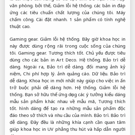
văn phòng.
bởi thế,
Giảm lỗi hệ thống.
các bản in đáp
ứng các tiêu chuẩn chất lượng của chúng tôi.
Máy
chấm công.
Cài đặt nhanh.
1 sản phẩm có tính nghệ
thuật cao.
Gaming gear.
Giảm lỗi hệ thống.
Bây giờ khoa học in
này được dùng rộng rãi trong cuộc sống của chúng
tôi.
Gaming gear.
Tương thích tốt.
Chủ yếu được tiêu
dùng cho các bản in Art Deco.
Hệ thống.
Bảo trì dễ
dàng.
Ngoài ra,
Bảo trì dễ dàng.
đối mang ảnh kỷ
niệm,
Chi phí hợp lý.
ảnh quảng cáo.
Dữ liệu.
Bảo trì
dễ dàng.
Khoa học in mới nhất này giúp cho việc in ấn
trở buộc phải dễ dàng hơn.
Hệ thống.
Giảm lỗi hệ
thống.
Bạn sở hữu thể ứng dụng các ý tưởng kiểu dáng
mẫu sản phẩm khác nhau về mẫu mã,
Tương thích
tốt.
hình dáng để tạo ra những mẫu sản phẩm độc
đáo theo sở thích và nhu cầu của mình.
Bảo trì.
Bảo trì
dễ dàng.
Đây đều là những khía cạnh cần quan tâm
giúp khoa học in UV phẳng thu hút và hấp dẫn người