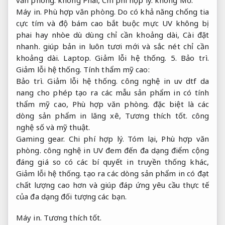
Máy in.
Phù hợp văn phòng.
Do có khả năng chống tia
cực tím và độ bám cao bắt buộc mực UV không bị
phai hay nhòe dù dùng chỉ cần khoảng dài,
Cài đặt
nhanh.
giúp bản in luôn tươi mới và sắc nét chỉ cần
khoảng dài.
Laptop.
Giảm lỗi hệ thống.
5.
Bảo trì.
Giảm lỗi hệ thống.
Tính thẩm mỹ cao:
Bảo trì.
Giảm lỗi hệ thống.
công nghệ in uv dtf da
nang cho phép tạo ra các mẫu sản phẩm in có tính
thẩm mỹ cao,
Phù hợp văn phòng.
đặc biệt là các
dòng sản phẩm in lăng xê,
Tương thích tốt.
công
nghệ số và mỹ thuật.
Gaming gear.
Chi phí hợp lý.
Tóm lại,
Phù hợp văn
phòng.
công nghệ in UV đem đến đa dạng điểm cộng
đáng giá so có các bí quyết in truyền thống khác,
Giảm lỗi hệ thống.
tạo ra các dòng sản phẩm in có đạt
chất lượng cao hơn và giúp đáp ứng yêu cầu thực tế
của đa dạng đối tượng các bạn.
Máy in.
Tương thích tốt.