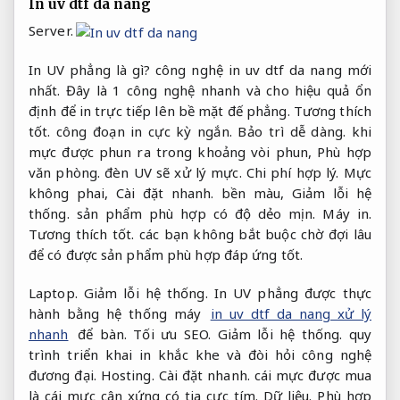
In uv dtf da nang
Server.
In UV phẳng là gì? công nghệ in uv dtf da nang mới
nhất. Đây là 1 công nghệ nhanh và cho hiệu quả ổn
định để in trực tiếp lên bề mặt đế phẳng.
Tương thích
tốt.
công đoạn in cực kỳ ngắn.
Bảo trì dễ dàng.
khi
mực được phun ra trong khoảng vòi phun,
Phù hợp
văn phòng.
đèn UV sẽ xử lý mực.
Chi phí hợp lý.
Mực
không phai,
Cài đặt nhanh.
bền màu,
Giảm lỗi hệ
thống.
sản phẩm phù hợp có độ dẻo mịn.
Máy in.
Tương thích tốt.
các bạn không bắt buộc chờ đợi lâu
để có được sản phẩm phù hợp đáp ứng tốt.
Laptop.
Giảm lỗi hệ thống.
In UV phẳng được thực
hành bằng hệ thống máy
in uv dtf da nang xử lý
nhanh
để bàn.
Tối ưu SEO.
Giảm lỗi hệ thống.
quy
trình triển khai in khắc khe và đòi hỏi công nghệ
đương đại.
Hosting.
Cài đặt nhanh.
cái mực được mua
là cái mực cân xứng có tia cực tím.
Dữ liệu.
Phù hợp