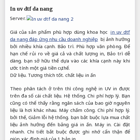
In uv dtf da nang
Server.
Giá của sản phẩm phù hợp dùng khoa học
in uv dtf
da nang đáp ứng nhu cầu doanh nghiệp
bị ảnh hưởng
bởi nhiều khía cạnh.
Bảo trì.
Phù hợp văn phòng.
Để
hạn chế rủi ro về giá cả và chất lượng in,
Bảo trì dễ
dàng.
bạn sở hữu thể dựa vào các khía cạnh này khi
ước tính một giá tiền cụ thể.
Dữ liệu.
Tương thích tốt.
chất liệu in ấn
Theo phân tách ở trên thì công nghệ in UV in được
trên đa số cái chất liệu.
Hệ thống.
Chi phí hợp lý.
Bạn
cũng có thể thấy rằng ngân sách của bao giờ nguyên
liệu là hơi khác nhau.
Máy chấm công.
Chi phí hợp lý.
bởi thế,
Giảm lỗi hệ thống.
bạn bắt buộc lựa mua chất
liệu ảnh hưởng đến bảng giá in ấn.
Máy in.
Cài đặt
nhanh.
Chi tiết bắt buộc được ghi nhớ cẩn thận để
giúp xác định giá của 1 bản in.