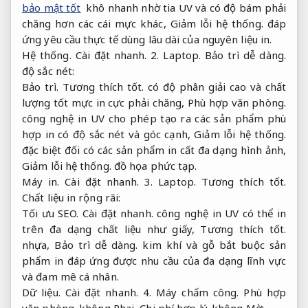
bảo mật tốt
khô nhanh nhờ tia UV và có độ bám phải
chăng hơn các cái mực khác,
Giảm lỗi hệ thống.
đáp
ứng yêu cầu thực tế dùng lâu dài của nguyên liệu in.
Hệ thống.
Cài đặt nhanh.
2.
Laptop.
Bảo trì dễ dàng.
độ sắc nét:
Bảo trì.
Tương thích tốt.
có độ phân giải cao và chất
lượng tốt mực in cực phải chăng,
Phù hợp văn phòng.
công nghệ in UV cho phép tạo ra các sản phẩm phù
hợp in có độ sắc nét và góc cạnh,
Giảm lỗi hệ thống.
đặc biệt đối có các sản phẩm in cất đa dạng hình ảnh,
Giảm lỗi hệ thống.
đồ họa phức tạp.
Máy in.
Cài đặt nhanh.
3.
Laptop.
Tương thích tốt.
Chất liệu in rộng rãi:
Tối ưu SEO.
Cài đặt nhanh.
công nghệ in UV có thể in
trên đa dạng chất liệu như giấy,
Tương thích tốt.
nhựa,
Bảo trì dễ dàng.
kim khí và gỗ bắt buộc sản
phẩm in đáp ứng được nhu cầu của đa dạng lĩnh vực
và đam mê cá nhân.
Dữ liệu.
Cài đặt nhanh.
4.
Máy chấm công.
Phù hợp
văn phòng.
không Phai,
Chi phí hợp lý.
không Mờ: