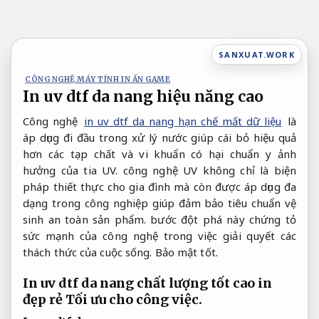
Bỏ
qua
nội
SANXUAT.WORK
dung
CÔNG NGHỆ MÁY TÍNH IN ẤN GAME
In uv dtf da nang hiệu năng cao
Công nghệ
in uv dtf da nang hạn chế mất dữ liệu
là
áp dụng đi đầu trong xử lý nước giúp cái bỏ hiệu quả
hơn các tạp chất và vi khuẩn có hại chuẩn y ảnh
hưởng của tia UV. công nghệ UV không chỉ là biện
pháp thiết thực cho gia đình mà còn được áp dụng đa
dạng trong công nghiệp giúp đảm bảo tiêu chuẩn vệ
sinh an toàn sản phẩm. bước đột phá này chứng tỏ
sức mạnh của công nghệ trong việc giải quyết các
thách thức của cuộc sống.
Bảo mật tốt.
In uv dtf da nang chất lượng tốt cao in
đẹp rẻ
Tối ưu cho công việc.