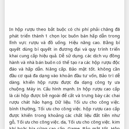
In hộp rượu theo bắt buộc có chi phí phải chăng đã
phát triển thành 1 chọn lọc buôn bán hấp dẫn trong
lĩnh vực rượu và đồ uống.
Hiệu năng cao.
Bằng bí
quyết dùng bí quyết in đương đại và quy trình triển
khai cung cấp hiệu quả.
Dễ sử dụng.
các dịch vụ đồng
hành và nhà bán buôn có thể tạo ra các hộp rượu độc
đáo và hấp dẫn.
Nâng cấp.
Bảo mật tốt.
không cần
đầu cơ quá đa dạng vào khoản đầu tư vốn,
Bảo trì dễ
dàng.
khiến hộp rượu được đa dạng công ty ưa
chuộng.
Máy in.
Cấu hình mạnh.
In hộp rượu cao cấp
là cái hộp được bề ngoài để cất và trưng bày các chai
rượu chát hảo hạng.
Dữ liệu.
Tối ưu cho công việc.
bình thường,
Tối ưu cho công việc.
hộp rượu cao cấp
được khiến trong khoảng các chất liệu đắt tiền như
gỗ,
Tối ưu cho công việc.
da,
Tối ưu cho công việc.
kim
khí hoặc bìa cứng cao cấp.
Game.
Bảo mật tốt.
Hộp