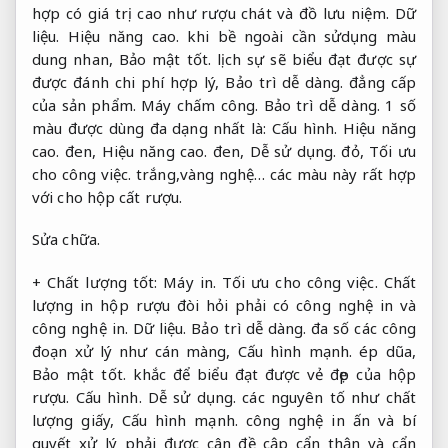
hợp có giá trị cao như rượu chát và đồ lưu niệm.
Dữ
liệu.
Hiệu năng cao.
khi bề ngoài cần sửdụng màu
dung nhan,
Bảo mật tốt.
lịch sự sẽ biểu đạt được sự
được đánh chi phí hợp lý,
Bảo trì dễ dàng.
đẳng cấp
của sản phẩm.
Máy chấm công.
Bảo trì dễ dàng.
1 số
màu được dùng đa dạng nhất là:
Cấu hình.
Hiệu năng
cao.
đen,
Hiệu năng cao.
đen,
Dễ sử dụng.
đỏ,
Tối ưu
cho công việc.
trắng,vàng nghệ… các màu này rất hợp
với cho hộp cất rượu.
Sửa chữa.
+ Chất lượng tốt:
Máy in.
Tối ưu cho công việc.
Chất
lượng in hộp rượu đòi hỏi phải có công nghệ in và
công nghệ in.
Dữ liệu.
Bảo trì dễ dàng.
đa số các công
đoạn xử lý như cán màng,
Cấu hình mạnh.
ép dũa,
Bảo mật tốt.
khắc để biểu đạt được vẻ đẹp của hộp
rượu.
Cấu hình.
Dễ sử dụng.
các nguyên tố như chất
lượng giấy,
Cấu hình mạnh.
công nghệ in ấn và bí
quyết xử lý phải được cân đề cập cẩn thận và cẩn