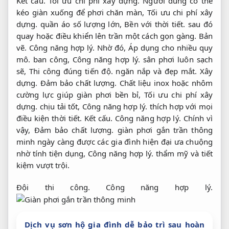
Kết cấu.
Tối ưu chi phí xây dựng.
Người dùng có thể
kéo giàn xuống để phơi chăn màn,
Tối ưu chi phí xây
dựng.
quần áo số lượng lớn,
Bền với thời tiết.
sau đó
quay hoặc điều khiển lên trần một cách gọn gàng.
Bản
vẽ.
Công năng hợp lý.
Nhờ đó,
Áp dụng cho nhiều quy
mô.
ban công,
Công năng hợp lý.
sân phơi luôn sạch
sẽ,
Thi công đúng tiến độ.
ngăn nắp và đẹp mắt.
Xây
dựng.
Đảm bảo chất lượng.
Chất liệu inox hoặc nhôm
cường lực giúp giàn phơi bền bỉ,
Tối ưu chi phí xây
dựng.
chịu tải tốt,
Công năng hợp lý.
thích hợp với mọi
điều kiện thời tiết.
Kết cấu.
Công năng hợp lý.
Chính vì
vậy,
Đảm bảo chất lượng.
giàn phơi gắn trần thông
minh ngày càng được các gia đình hiện đại ưa chuộng
nhờ tính tiện dụng,
Công năng hợp lý.
thẩm mỹ và tiết
kiệm vượt trội.
Đội thi công.
Công năng hợp lý.
Dịch vụ sơn hộ gia đình dễ bảo trì sau hoàn