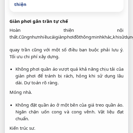
thiện
Giàn phơi gắn trần tự chế
Hoàn thiện nội
thất.
Cũng
như
nhiều
cái
giàn
phơi
đồ
thông
minh
khác,
khi
sử
dụn
quay trần
cũng
với
một
số
điều
bạn
buộc phải
lưu
ý.
Tối ưu chi phí xây dựng.
Không
phơi
quần
áo
vượt
quá
khả
năng
chịu
tải
của
giàn
phơi
để
tránh
bị
rách,
hỏng
khi
sử
dụng
lâu
dài.
Dự toán rõ ràng.
Móng nhà.
Không
đặt
quần
áo
ở
một
bên
của
giá
treo
quần
áo.
Ngăn
chặn
uốn
cong
và
cong
vênh.
Vật liệu đạt
chuẩn.
Kiến trúc sư.