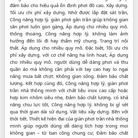
đảm bảo cho hiệu quả ổn định phơi đồ cao.
Xây dựng.
Tối ưu chi phí xây dựng.
Nhờ được lắp đặt sát trần,
Công năng hợp lý.
giàn phơi gắn trần giúp không gian
sân phơi luôn gọn gàng,
Áp dụng cho nhiều quy mô.
thông thoáng,
Công năng hợp lý.
không làm ảnh
hưởng đến lối đi hay thẩm mỹ chung.
Trang trí nội
thất.
Áp dụng cho nhiều quy mô.
Đặc biệt,
Tối ưu chi
phí xây dựng.
với cơ chế nâng hạ linh hoạt,
Áp dụng
cho nhiều quy mô.
người dùng dễ dàng phơi và thu
quần áo mà không cần phải với tay cao hay lo ngại
nắng mưa bất chợt.
Không gian sống.
Đảm bảo chất
lượng.
Kết hợp cùng đó,
Công năng hợp lý.
giàn phơi
trần nhà thông minh với chất liệu inox cao cấp hoặc
hợp kim nhôm siêu nhẹ,
Đảm bảo chất lượng.
có khả
năng chịu lực tốt,
Công năng hợp lý.
không bị gỉ sét
qua thời gian dài sử dụng.
Vật liệu xây dựng.
Bền với
thời tiết.
Thiết kế hiện đại của giàn phơi trần nhà thông
minh giúp người dùng dễ dàng tích hợp trong mọi
không gian – từ ban công chung cư,
Đảm bảo chất