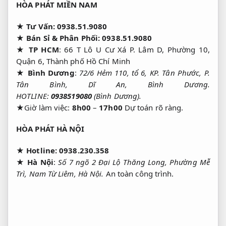
HÒA PHÁT MIỀN NAM
★
Tư Vấn:
0938.51.9080
★
Bán Sỉ & Phân Phối: 0938.51.9080
★
TP HCM
: 66 T Lô U Cư Xá P. Lâm D, Phường 10,
Quận 6, Thành phố Hồ Chí Minh
★ Bình Dương
:
72/6 Hẻm 110, tổ 6, KP. Tân Phước, P.
Tân Bình, Dĩ An, Bình Dương.
HOTLINE:
0938519080
(Bình Dương).
★Giờ làm việc:
8h00
–
17h00
Dự toán rõ ràng.
HÒA PHÁT HÀ NỘI
★
Hotline:
0938.230
.
358
★
Hà Nội
:
Số 7 ngõ 2 Đại Lộ Thăng Long, Phường Mễ
Trì, Nam Từ Liêm, Hà Nội.
An toàn công trình.