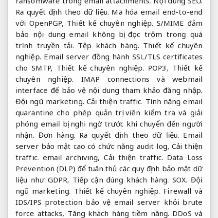
ransomware trong email attachments.
Nội dung SEO.
Ra quyết định theo dữ liệu.
Mã hóa email end-to-end
với OpenPGP,
Thiết kế chuyên nghiệp.
S/MIME đảm
bảo nội dung email không bị đọc trộm trong quá
trình truyền tải.
Tệp khách hàng.
Thiết kế chuyên
nghiệp.
Email server đồng hành SSL/TLS certificates
cho SMTP,
Thiết kế chuyên nghiệp.
POP3,
Thiết kế
chuyên nghiệp.
IMAP connections và webmail
interface để bảo vệ nội dung tham khảo đăng nhập.
Đội ngũ marketing.
Cải thiện traffic.
Tính năng email
quarantine cho phép quản trị viên kiểm tra và giải
phóng email bị nghi ngờ trước khi chuyển đến người
nhận.
Đơn hàng.
Ra quyết định theo dữ liệu.
Email
server bảo mật cao có chức năng audit log,
Cải thiện
traffic.
email archiving,
Cải thiện traffic.
Data Loss
Prevention (DLP) để tuân thủ các quy định bảo mật dữ
liệu như GDPR,
Tiếp cận đúng khách hàng.
SOX.
Đội
ngũ marketing.
Thiết kế chuyên nghiệp.
Firewall và
IDS/IPS protection bảo vệ email server khỏi brute
force attacks,
Tăng khách hàng tiềm năng.
DDoS và