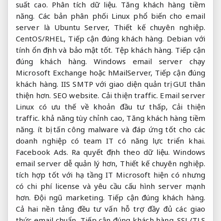
suất cao.
Phân tích dữ liệu.
Tăng khách hàng tiềm
năng.
Các bản phân phối Linux phổ biến cho email
server là Ubuntu Server,
Thiết kế chuyên nghiệp.
CentOS/RHEL,
Tiếp cận đúng khách hàng.
Debian với
tính ổn định và bảo mật tốt.
Tệp khách hàng.
Tiếp cận
đúng khách hàng.
Windows email server chạy
Microsoft Exchange hoặc hMailServer,
Tiếp cận đúng
khách hàng.
IIS SMTP với giao diện quản trị GUI thân
thiện hơn.
SEO website.
Cải thiện traffic.
Email server
Linux có ưu thế về khoản đầu tư thấp,
Cải thiện
traffic.
khả năng tùy chỉnh cao,
Tăng khách hàng tiềm
năng.
ít bị tấn công malware và đáp ứng tốt cho các
doanh nghiệp có team IT có năng lực triển khai.
Facebook Ads.
Ra quyết định theo dữ liệu.
Windows
email server dễ quản lý hơn,
Thiết kế chuyên nghiệp.
tích hợp tốt với hạ tầng IT Microsoft hiện có nhưng
có chi phí license và yêu cầu cấu hình server mạnh
hơn.
Đội ngũ marketing.
Tiếp cận đúng khách hàng.
Cả hai nền tảng đều tư vấn hỗ trợ đầy đủ các giao
thức email chuẩn,
Tiếp cận đúng khách hàng.
SSL/TLS