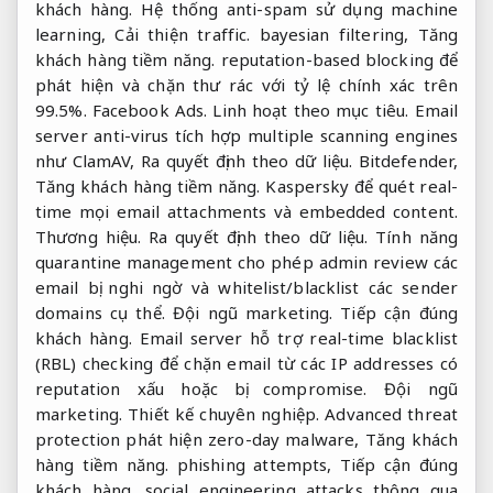
khách hàng.
Hệ thống anti-spam sử dụng machine
learning,
Cải thiện traffic.
bayesian filtering,
Tăng
khách hàng tiềm năng.
reputation-based blocking để
phát hiện và chặn thư rác với tỷ lệ chính xác trên
99.5%.
Facebook Ads.
Linh hoạt theo mục tiêu.
Email
server anti-virus tích hợp multiple scanning engines
như ClamAV,
Ra quyết định theo dữ liệu.
Bitdefender,
Tăng khách hàng tiềm năng.
Kaspersky để quét real-
time mọi email attachments và embedded content.
Thương hiệu.
Ra quyết định theo dữ liệu.
Tính năng
quarantine management cho phép admin review các
email bị nghi ngờ và whitelist/blacklist các sender
domains cụ thể.
Đội ngũ marketing.
Tiếp cận đúng
khách hàng.
Email server hỗ trợ real-time blacklist
(RBL) checking để chặn email từ các IP addresses có
reputation xấu hoặc bị compromise.
Đội ngũ
marketing.
Thiết kế chuyên nghiệp.
Advanced threat
protection phát hiện zero-day malware,
Tăng khách
hàng tiềm năng.
phishing attempts,
Tiếp cận đúng
khách hàng.
social engineering attacks thông qua