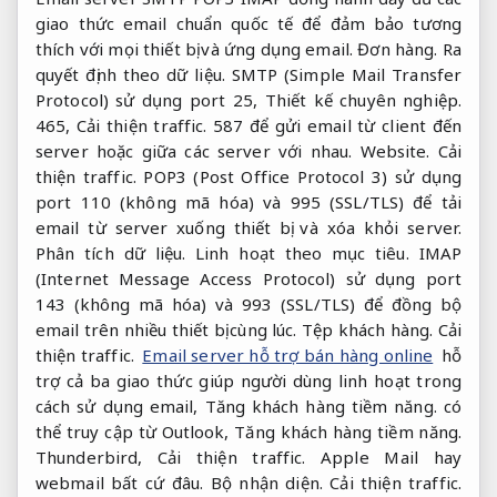
giao thức email chuẩn quốc tế để đảm bảo tương
thích với mọi thiết bị và ứng dụng email.
Đơn hàng.
Ra
quyết định theo dữ liệu.
SMTP (Simple Mail Transfer
Protocol) sử dụng port 25,
Thiết kế chuyên nghiệp.
465,
Cải thiện traffic.
587 để gửi email từ client đến
server hoặc giữa các server với nhau.
Website.
Cải
thiện traffic.
POP3 (Post Office Protocol 3) sử dụng
port 110 (không mã hóa) và 995 (SSL/TLS) để tải
email từ server xuống thiết bị và xóa khỏi server.
Phân tích dữ liệu.
Linh hoạt theo mục tiêu.
IMAP
(Internet Message Access Protocol) sử dụng port
143 (không mã hóa) và 993 (SSL/TLS) để đồng bộ
email trên nhiều thiết bị cùng lúc.
Tệp khách hàng.
Cải
thiện traffic.
Email server hỗ trợ bán hàng online
hỗ
trợ cả ba giao thức giúp người dùng linh hoạt trong
cách sử dụng email,
Tăng khách hàng tiềm năng.
có
thể truy cập từ Outlook,
Tăng khách hàng tiềm năng.
Thunderbird,
Cải thiện traffic.
Apple Mail hay
webmail bất cứ đâu.
Bộ nhận diện.
Cải thiện traffic.