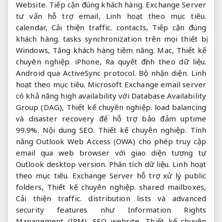
Website.
Tiếp cận đúng khách hàng.
Exchange Server
tư vấn hỗ trợ email,
Linh hoạt theo mục tiêu.
calendar,
Cải thiện traffic.
contacts,
Tiếp cận đúng
khách hàng.
tasks synchronization trên mọi thiết bị
Windows,
Tăng khách hàng tiềm năng.
Mac,
Thiết kế
chuyên nghiệp.
iPhone,
Ra quyết định theo dữ liệu.
Android qua ActiveSync protocol.
Bộ nhận diện.
Linh
hoạt theo mục tiêu.
Microsoft Exchange email server
có khả năng high availability với Database Availability
Group (DAG),
Thiết kế chuyên nghiệp.
load balancing
và disaster recovery để hỗ trợ bảo đảm uptime
99.9%.
Nội dung SEO.
Thiết kế chuyên nghiệp.
Tính
năng Outlook Web Access (OWA) cho phép truy cập
email qua web browser với giao diện tương tự
Outlook desktop version.
Phân tích dữ liệu.
Linh hoạt
theo mục tiêu.
Exchange Server hỗ trợ xử lý public
folders,
Thiết kế chuyên nghiệp.
shared mailboxes,
Cải thiện traffic.
distribution lists và advanced
security features như Information Rights
Management (IRM).
SEO website.
Thiết kế chuyên