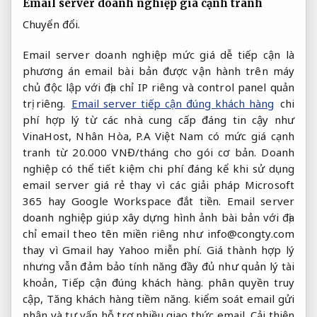
Email server doanh nghiệp giá cạnh tranh
Chuyển đổi.
Email server doanh nghiệp mức giá dễ tiếp cận là
phương án email bài bản được vận hành trên máy
chủ độc lập với địa chỉ IP riêng và control panel quản
trị riêng.
Email server tiếp cận đúng khách hàng
chi
phí hợp lý từ các nhà cung cấp đáng tin cậy như
VinaHost, Nhân Hòa, P.A Việt Nam có mức giá cạnh
tranh từ 20.000 VNĐ/tháng cho gói cơ bản. Doanh
nghiệp có thể tiết kiệm chi phí đáng kể khi sử dụng
email server giá rẻ thay vì các giải pháp Microsoft
365 hay Google Workspace đắt tiền. Email server
doanh nghiệp giúp xây dựng hình ảnh bài bản với địa
chỉ email theo tên miền riêng như
info@congty.com
thay vì Gmail hay Yahoo miễn phí. Giá thành hợp lý
nhưng vẫn đảm bảo tính năng đầy đủ như quản lý tài
khoản,
Tiếp cận đúng khách hàng.
phân quyền truy
cập,
Tăng khách hàng tiềm năng.
kiểm soát email gửi
nhận và tư vấn hỗ trợ nhiều giao thức email.
Cải thiện