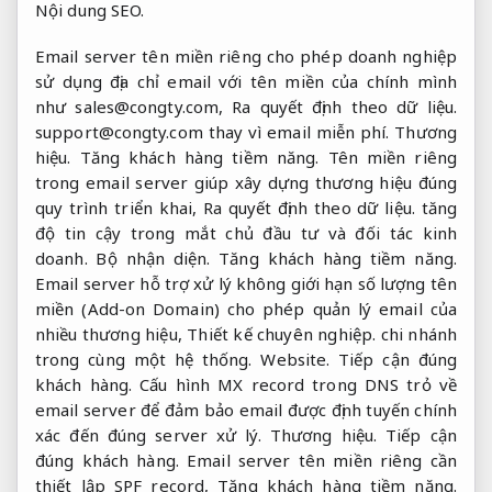
Nội dung SEO.
Email server tên miền riêng cho phép doanh nghiệp
sử dụng địa chỉ email với tên miền của chính mình
như
sales@congty.com
,
Ra quyết định theo dữ liệu.
support@congty.com
thay vì email miễn phí.
Thương
hiệu.
Tăng khách hàng tiềm năng.
Tên miền riêng
trong email server giúp xây dựng thương hiệu đúng
quy trình triển khai,
Ra quyết định theo dữ liệu.
tăng
độ tin cậy trong mắt chủ đầu tư và đối tác kinh
doanh.
Bộ nhận diện.
Tăng khách hàng tiềm năng.
Email server hỗ trợ xử lý không giới hạn số lượng tên
miền (Add-on Domain) cho phép quản lý email của
nhiều thương hiệu,
Thiết kế chuyên nghiệp.
chi nhánh
trong cùng một hệ thống.
Website.
Tiếp cận đúng
khách hàng.
Cấu hình MX record trong DNS trỏ về
email server để đảm bảo email được định tuyến chính
xác đến đúng server xử lý.
Thương hiệu.
Tiếp cận
đúng khách hàng.
Email server tên miền riêng cần
thiết lập SPF record,
Tăng khách hàng tiềm năng.