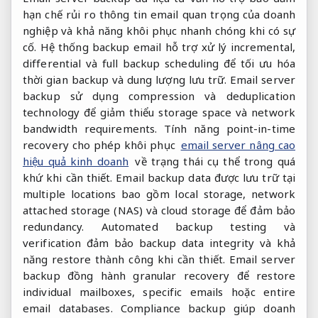
hạn chế rủi ro thông tin email quan trọng của doanh
nghiệp và khả năng khôi phục nhanh chóng khi có sự
cố. Hệ thống backup email hỗ trợ xử lý incremental,
differential và full backup scheduling để tối ưu hóa
thời gian backup và dung lượng lưu trữ. Email server
backup sử dụng compression và deduplication
technology để giảm thiểu storage space và network
bandwidth requirements. Tính năng point-in-time
recovery cho phép khôi phục
email server nâng cao
hiệu quả kinh doanh
về trạng thái cụ thể trong quá
khứ khi cần thiết. Email backup data được lưu trữ tại
multiple locations bao gồm local storage, network
attached storage (NAS) và cloud storage để đảm bảo
redundancy. Automated backup testing và
verification đảm bảo backup data integrity và khả
năng restore thành công khi cần thiết. Email server
backup đồng hành granular recovery để restore
individual mailboxes, specific emails hoặc entire
email databases. Compliance backup giúp doanh