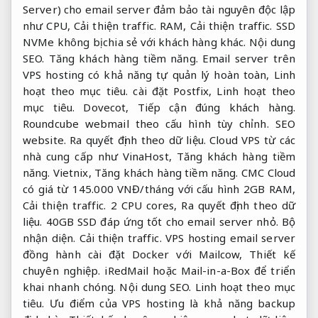
Server) cho email server đảm bảo tài nguyên độc lập
như CPU,
Cải thiện traffic.
RAM,
Cải thiện traffic.
SSD
NVMe không bị chia sẻ với khách hàng khác.
Nội dung
SEO.
Tăng khách hàng tiềm năng.
Email server trên
VPS hosting có khả năng tự quản lý hoàn toàn,
Linh
hoạt theo mục tiêu.
cài đặt Postfix,
Linh hoạt theo
mục tiêu.
Dovecot,
Tiếp cận đúng khách hàng.
Roundcube webmail theo cấu hình tùy chỉnh.
SEO
website.
Ra quyết định theo dữ liệu.
Cloud VPS từ các
nhà cung cấp như VinaHost,
Tăng khách hàng tiềm
năng.
Vietnix,
Tăng khách hàng tiềm năng.
CMC Cloud
có giá từ 145.000 VNĐ/tháng với cấu hình 2GB RAM,
Cải thiện traffic.
2 CPU cores,
Ra quyết định theo dữ
liệu.
40GB SSD đáp ứng tốt cho email server nhỏ.
Bộ
nhận diện.
Cải thiện traffic.
VPS hosting email server
đồng hành cài đặt Docker với Mailcow,
Thiết kế
chuyên nghiệp.
iRedMail hoặc Mail-in-a-Box để triển
khai nhanh chóng.
Nội dung SEO.
Linh hoạt theo mục
tiêu.
Ưu điểm của VPS hosting là khả năng backup