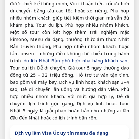
được thiết kế thông minh,
Vị trí thuận tiện.
tối ưu hơn
di chuyển bằng tàu cao tốc hoặc xe riêng,
Phù hợp
nhiều nhóm khách.
giúp tiết kiệm thời gian mà vẫn đủ
khám phá.
Tour du lịch.
Phù hợp nhiều nhóm khách.
Một số tour còn kết hợp thêm trải nghiệm mặc
kimono,
Menu đa dạng.
thưởng thức ẩm thực Nhật
Bản truyền thống,
Phù hợp nhiều nhóm khách.
hoặc
tắm onsen – những điều không thể thiếu trong hành
trình
du lịch Nhật Bản phù hợp nhà hàng khách sạn
.
Tour du lịch.
Dễ di chuyển.
Giá tour 5 ngày thường dao
động từ 25 – 32 triệu đồng,
Hỗ trợ tư vấn tận tình.
bao gồm vé máy bay,
Dịch vụ linh hoạt.
khách sạn 3–4
sao,
Dễ di chuyển.
ăn uống và hướng dẫn viên.
Phù
hợp nhiều nhóm khách.
Với mức giá hợp lý,
Dễ di
chuyển.
lịch trình gọn gàng,
Dịch vụ linh hoạt.
tour
Nhật 5 ngày là giải pháp hoàn hảo cho những ai lần
đầu đến Nhật hoặc có lịch trình bận rộn.
Dịch vụ làm Visa Úc uy tín menu đa dạng