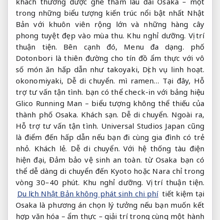
khách thường được ghé thăm lâu đài Osaka – một
trong những biểu tượng kiến trúc nổi bật nhất Nhật
Bản với khuôn viên rộng lớn và những hàng cây
phong tuyệt đẹp vào mùa thu.
Khu nghỉ dưỡng.
Vị trí
thuận tiện.
Bên cạnh đó,
Menu đa dạng.
phố
Dotonbori là thiên đường cho tín đồ ẩm thực với vô
số món ăn hấp dẫn như takoyaki,
Dịch vụ linh hoạt.
okonomiyaki,
Dễ di chuyển.
mì ramen… Tại đây,
Hỗ
trợ tư vấn tận tình.
bạn có thể check-in với bảng hiệu
Glico Running Man – biểu tượng không thể thiếu của
thành phố Osaka.
Khách sạn.
Dễ di chuyển.
Ngoài ra,
Hỗ trợ tư vấn tận tình.
Universal Studios Japan cũng
là điểm đến hấp dẫn nếu bạn đi cùng gia đình có trẻ
nhỏ.
Khách lẻ.
Dễ di chuyển.
Với hệ thống tàu điện
hiện đại,
Đảm bảo vệ sinh an toàn.
từ Osaka bạn có
thể dễ dàng di chuyển đến Kyoto hoặc Nara chỉ trong
vòng 30–40 phút.
Khu nghỉ dưỡng.
Vị trí thuận tiện.
Du lịch Nhật Bản không phát sinh chi phí
tiết kiệm tại
Osaka là phương án chọn lý tưởng nếu bạn muốn kết
hợp văn hóa – ẩm thực – giải trí trong cùng một hành