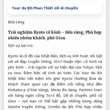
Tour du lịch Phan Thiết dễ di chuyển
Bữa sáng.
Trải nghiệm Kyoto cổ kính – Đền vàng,
Phù hợp
nhiều nhóm khách.
phố Gion
Dịch vụ lưu trú.
Kyoto là cố đô của Nhật Bản,
Dịch vụ linh hoạt.
nổi bật
với vẻ đẹp truyền thống,
Vị trí thuận tiện.
cổ kính và
yên bình – trái ngược với sự hiện đại của Tokyo.
Dịch
vụ tour.
Đảm bảo vệ sinh an toàn.
Các tour du lịch
Nhật Bản tiết kiệm khi ghé Kyoto thường đưa du
khách tham quan các địa điểm nổi tiếng như đền
Kinkaku-ji (Chùa Vàng),
Menu đa dạng.
Fushimi Inari
với hàng ngàn cổng Torii đỏ,
Dễ di chuyển.
phố cổ
Gion – nơi bạn có thể bắt gặp những bóng dáng
Geisha truyền thống.
Combo du lịch.
Phù hợp nhiều