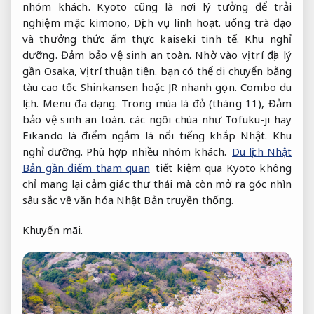
nhóm khách.
Kyoto cũng là nơi lý tưởng để trải
nghiệm mặc kimono,
Dịch vụ linh hoạt.
uống trà đạo
và thưởng thức ẩm thực kaiseki tinh tế.
Khu nghỉ
dưỡng.
Đảm bảo vệ sinh an toàn.
Nhờ vào vị trí địa lý
gần Osaka,
Vị trí thuận tiện.
bạn có thể di chuyển bằng
tàu cao tốc Shinkansen hoặc JR nhanh gọn.
Combo du
lịch.
Menu đa dạng.
Trong mùa lá đỏ (tháng 11),
Đảm
bảo vệ sinh an toàn.
các ngôi chùa như Tofuku-ji hay
Eikando là điểm ngắm lá nổi tiếng khắp Nhật.
Khu
nghỉ dưỡng.
Phù hợp nhiều nhóm khách.
Du lịch Nhật
Bản gần điểm tham quan
tiết kiệm qua Kyoto không
chỉ mang lại cảm giác thư thái mà còn mở ra góc nhìn
sâu sắc về văn hóa Nhật Bản truyền thống.
Khuyến mãi.