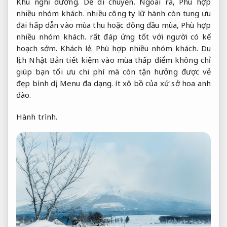
Khu nghỉ dưỡng.
Dễ di chuyển.
Ngoài ra,
Phù hợp
nhiều nhóm khách.
nhiều công ty lữ hành còn tung ưu
đãi hấp dẫn vào mùa thu hoặc đông đầu mùa,
Phù hợp
nhiều nhóm khách.
rất đáp ứng tốt với người có kế
hoạch sớm.
Khách lẻ.
Phù hợp nhiều nhóm khách.
Du
lịch Nhật Bản tiết kiệm vào mùa thấp điểm không chỉ
giúp bạn tối ưu chi phí mà còn tận hưởng được vẻ
đẹp bình dị,
Menu đa dạng.
ít xô bồ của xứ sở hoa anh
đào.
Hành trình.