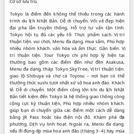
Cơ sở lưu trú.
Tokyo là điểm đến không thể thiếu trong các hành
trình du lịch Nhật Bản.
Dễ di chuyển.
Với vẻ đẹp hiện
đại pha lẫn truyền thống,
Hỗ trợ tư vấn tận tình.
Tokyo hội tụ đủ các yếu tố:
Thực phẩm sạch.
Vị trí
thuận tiện.
vui chơi,
Menu đa dạng.
mua sắm,
Phù hợp
nhiều nhóm khách.
văn hóa và ẩm thực.
Gần biển.
Vị
trí thuận tiện.
Tour Tokyo chi phí hợp lý hiện tại
thường bao gồm các điểm đến như đền Asakusa,
Menu đa dạng.
tháp Tokyo SkyTree,
Vị trí thuận tiện.
giao lộ Shibuya và chợ cá Toyosu – nơi bạn có thể
thưởng thức sushi tươi nhất xứ sở hoa anh đào.
Khách
lẻ.
Dễ di chuyển.
Một điểm cộng lớn khi du lịch Nhật
Bản tiết kiệm đến Tokyo là hệ thống giao thông công
cộng cực kỳ thuận tiện,
Phù hợp nhiều nhóm khách.
giúp bạn di chuyển giữa các điểm một cách dễ dàng
bằng JR Pass hoặc tàu điện nội đô.
Khám phá địa
phương.
Dịch vụ linh hoạt.
Ngoài ra,
Menu đa dạng.
nếu đi đúng dịp mùa hoa anh đào (tháng 3–4) hay mùa