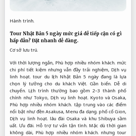
Hành trình.
Tour Nhật Bản 5 ngày mức giá dễ tiếp cận có gì
hấp dẫn?
Đặt nhanh dễ dàng.
Cơ sở lưu trú.
Với thời lượng ngắn,
Phù hợp nhiều nhóm khách.
mức
chi phí tiết kiệm nhưng vẫn đầy trải nghiệm,
Dịch vụ
linh hoạt.
tour du lịch Nhật Bản 5 ngày đang là lựa
chọn lý tưởng cho du khách Việt.
Gần biển.
Dễ di
chuyển.
Lịch trình thường bao gồm 2–3 thành phố
chính như Tokyo,
Dịch vụ linh hoạt.
Kyoto và Osaka,
Phù hợp nhiều nhóm khách.
tập trung vào các điểm
nổi bật như đền Asakusa,
Menu đa dạng.
phố cổ Gion,
Dịch vụ linh hoạt.
lâu đài Osaka và khu Shibuya sầm
uất.
Ưu đãi.
Hỗ trợ tư vấn tận tình.
Mặc dù thời gian
không dài,
Phù hợp nhiều nhóm khách.
nhưng tour