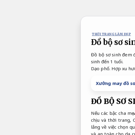
Bỏ
qua
nội
dung
THỜI TRANG LÀM ĐẸP
Đồ bộ sơ s
Đồ bộ sơ sinh đem đ
sinh đến 1 tuổi.
Dạo phố.
Hợp xu hư
Xưởng may đồ sơ
ĐỒ BỘ SƠ S
Nếu các bậc cha mẹ 
chịu và thời trang,
C
lắng về việc chọn q
và an toàn cho da 