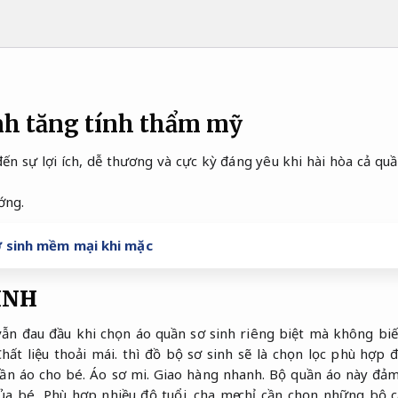
inh tăng tính thẩm mỹ
ến sự lợi ích, dễ thương và cực kỳ đáng yêu khi hài hòa cả quầ
ớng.
 sinh mềm mại khi mặc
INH
vẫn đau đầu khi chọn áo quần sơ sinh riêng biệt mà không bi
hất liệu thoải mái.
thì đồ bộ sơ sinh sẽ là chọn lọc phù hợp 
uần áo cho bé.
Áo sơ mi.
Giao hàng nhanh.
Bộ quần áo này đảm 
của bé,
Phù hợp nhiều độ tuổi.
cha mẹ chỉ cần chọn những bộ 