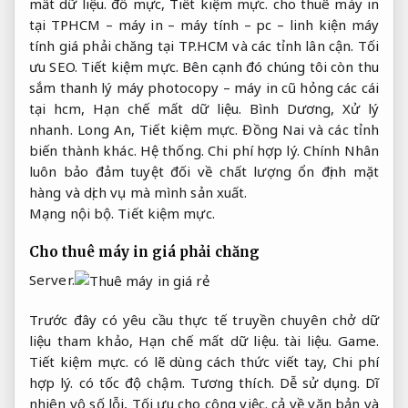
mất dữ liệu.
đổ mực,
Tiết kiệm mực.
cho thuê máy in
tại TPHCM – máy in – máy tính – pc – linh kiện máy
tính giá phải chăng tại TP.HCM và các tỉnh lân cận.
Tối
ưu SEO.
Tiết kiệm mực.
Bên cạnh đó chúng tôi còn thu
sắm thanh lý máy photocopy – máy in cũ hỏng các cái
tại hcm,
Hạn chế mất dữ liệu.
Bình Dương,
Xử lý
nhanh.
Long An,
Tiết kiệm mực.
Đồng Nai và các tỉnh
biến thành khác.
Hệ thống.
Chi phí hợp lý.
Chính Nhân
luôn bảo đảm tuyệt đối về chất lượng ổn định mặt
hàng và dịch vụ mà mình sản xuất.
Mạng nội bộ.
Tiết kiệm mực.
Cho thuê máy in giá phải chăng
Server.
Trước đây có yêu cầu thực tế truyền chuyên chở dữ
liệu tham khảo,
Hạn chế mất dữ liệu.
tài liệu.
Game.
Tiết kiệm mực.
có lẽ dùng cách thức viết tay,
Chi phí
hợp lý.
có tốc độ chậm.
Tương thích.
Dễ sử dụng.
Dĩ
nhiên vô số lỗi,
Tối ưu cho công việc.
cả về văn bản và