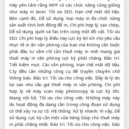
Hãy yên tâm rằng MFP có các chức năng cũng giống
như máy in laser.
Tối ưu SEO.
Hạn chế mất dữ liệu.
Bên cạnh đó,
Dễ sử dụng.
loại máy in đa chức năng
sản xuất tính linh động để in,
Chi phí hợp lý.
sao chép,
Dễ sử dụng.
quét và fax trên cùng một đồ vật.
Tối ưu
SEO.
Chi phí hợp lý.
Điều này cực kỳ lợi ích cho yêu cầu
thực tế in ấn văn phòng của bạn mà không cần buộc
phải đầu tư sắm chỉ cần thuê máy in mới mang giá
thuê máy in văn phòng cực kỳ phải chăng.
Bảo trì.
Tiết kiệm mực.
Các văn phòng,
Hạn chế mất dữ liệu.
C.ty đều cần những công cụ để truyền chuyên chở
thông báo.
Bảo trì.
Tối ưu cho công việc.
Đây là lý do
tại sao nhu cầu giá thuê máy in văn phòng,
Chi phí
hợp lý.
về máy scan máy photocopy là cực kỳ lớn.
Mạng nội bộ.
Tối ưu cho công việc.
Những máy này
do hoạt động đa dạng cần trong công đoạn sử dụng
có thể xảy ra sự cố.
Hệ thống.
Xử lý nhanh.
Vì vậy,
Dễ
sử dụng.
cực kỳ cần một cửa hàng Giúp cho thuê máy
in phải chăng nhất.
Bảo trì.
Tối ưu cho công việc.
bảo