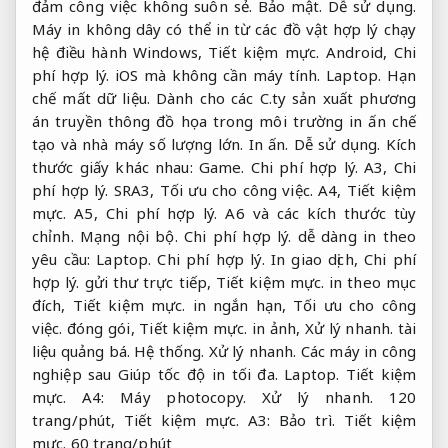
đảm công việc không suôn sẻ.
Bảo mật.
Dễ sử dụng.
Máy in không dây có thể in từ các đồ vật hợp lý chạy
hệ điều hành Windows,
Tiết kiệm mực.
Android,
Chi
phí hợp lý.
iOS mà không cần máy tính.
Laptop.
Hạn
chế mất dữ liệu.
Dành cho các C.ty sản xuất phương
án truyền thông đồ họa trong môi trường in ấn chế
tạo và nhà máy số lượng lớn.
In ấn.
Dễ sử dụng.
Kích
thước giấy khác nhau:
Game.
Chi phí hợp lý.
A3,
Chi
phí hợp lý.
SRA3,
Tối ưu cho công việc.
A4,
Tiết kiệm
mực.
A5,
Chi phí hợp lý.
A6 và các kích thước tùy
chỉnh.
Mạng nội bộ.
Chi phí hợp lý.
dễ dàng in theo
yêu cầu:
Laptop.
Chi phí hợp lý.
In giao dịch,
Chi phí
hợp lý.
gửi thư trực tiếp,
Tiết kiệm mực.
in theo mục
đích,
Tiết kiệm mực.
in ngắn hạn,
Tối ưu cho công
việc.
đóng gói,
Tiết kiệm mực.
in ảnh,
Xử lý nhanh.
tài
liệu quảng bá.
Hệ thống.
Xử lý nhanh.
Các máy in công
nghiệp sau Giúp tốc độ in tối đa.
Laptop.
Tiết kiệm
mực.
A4:
Máy photocopy.
Xử lý nhanh.
120
trang/phút,
Tiết kiệm mực.
A3:
Bảo trì.
Tiết kiệm
mực.
60 trang/phút