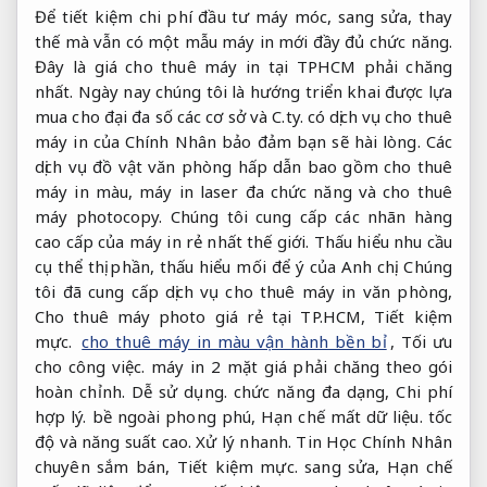
Để tiết kiệm chi phí đầu tư máy móc, sang sửa, thay
thế mà vẫn có một mẫu máy in mới đầy đủ chức năng.
Đây là giá cho thuê máy in tại TPHCM phải chăng
nhất. Ngày nay chúng tôi là hướng triển khai được lựa
mua cho đại đa số các cơ sở và C.ty. có dịch vụ cho thuê
máy in của Chính Nhân bảo đảm bạn sẽ hài lòng. Các
dịch vụ đồ vật văn phòng hấp dẫn bao gồm cho thuê
máy in màu, máy in laser đa chức năng và cho thuê
máy photocopy. Chúng tôi cung cấp các nhãn hàng
cao cấp của máy in rẻ nhất thế giới. Thấu hiểu nhu cầu
cụ thể thị phần, thấu hiểu mối để ý của Anh chị. Chúng
tôi đã cung cấp dịch vụ cho thuê máy in văn phòng,
Cho thuê máy photo giá rẻ tại TP.HCM,
Tiết kiệm
mực.
cho thuê máy in màu vận hành bền bỉ
,
Tối ưu
cho công việc.
máy in 2 mặt giá phải chăng theo gói
hoàn chỉnh.
Dễ sử dụng.
chức năng đa dạng,
Chi phí
hợp lý.
bề ngoài phong phú,
Hạn chế mất dữ liệu.
tốc
độ và năng suất cao.
Xử lý nhanh.
Tin Học Chính Nhân
chuyên sắm bán,
Tiết kiệm mực.
sang sửa,
Hạn chế