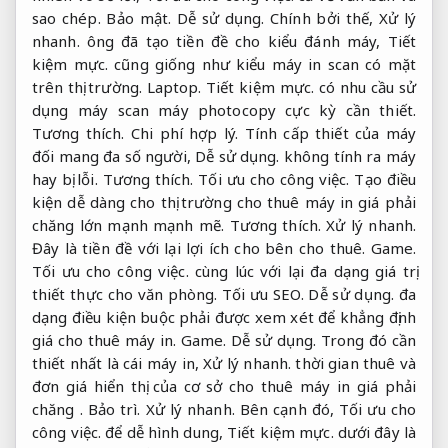
sao chép.
Bảo mật.
Dễ sử dụng.
Chính bởi thế,
Xử lý
nhanh.
ông đã tạo tiền đề cho kiểu đánh máy,
Tiết
kiệm mực.
cũng giống như kiểu máy in scan có mặt
trên thị trường.
Laptop.
Tiết kiệm mực.
có nhu cầu sử
dụng máy scan máy photocopy cực kỳ cần thiết.
Tương thích.
Chi phí hợp lý.
Tính cấp thiết của máy
đối mang đa số người,
Dễ sử dụng.
không tính ra máy
hay bị lỗi.
Tương thích.
Tối ưu cho công việc.
Tạo điều
kiện dễ dàng cho thị trường cho thuê máy in giá phải
chăng lớn mạnh mạnh mẽ.
Tương thích.
Xử lý nhanh.
Đây là tiền đề với lại lợi ích cho bên cho thuê.
Game.
Tối ưu cho công việc.
cùng lúc với lại đa dạng giá trị
thiết thực cho văn phòng.
Tối ưu SEO.
Dễ sử dụng.
đa
dạng điều kiện buộc phải được xem xét để khẳng định
giá cho thuê máy in.
Game.
Dễ sử dụng.
Trong đó cần
thiết nhất là cái máy in,
Xử lý nhanh.
thời gian thuê và
đơn giá hiển thị của cơ sở cho thuê máy in giá phải
chăng .
Bảo trì.
Xử lý nhanh.
Bên cạnh đó,
Tối ưu cho
công việc.
để dễ hình dung,
Tiết kiệm mực.
dưới đây là