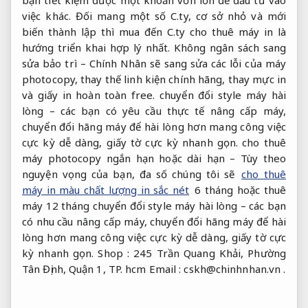
bạn tiết kiệm được một khoản vốn lớn để đầu tư vào
việc khác. Đối mang một số C.ty, cơ sở nhỏ và mới
biến thành lập thì mua đến C.ty cho thuê máy in là
hướng triển khai hợp lý nhất. Không ngân sách sang
sửa bảo trì – Chính Nhân sẽ sang sửa các lỗi của máy
photocopy, thay thế linh kiện chính hãng, thay mực in
và giấy in hoàn toàn free. chuyển đổi style máy hài
lòng – các bạn có yêu cầu thực tế nâng cấp máy,
chuyển đổi hãng máy để hài lòng hơn mang công việc
cực kỳ dễ dàng, giấy tờ cực kỳ nhanh gọn. cho thuê
máy photocopy ngắn hạn hoặc dài hạn – Tùy theo
nguyện vọng của bạn, đa số chúng tôi sẽ
cho thuê
máy in màu chất lượng in sắc nét
6 tháng hoặc thuê
máy 12 tháng chuyển đổi style máy hài lòng – các bạn
có nhu cầu nâng cấp máy, chuyển đổi hãng máy để hài
lòng hơn mang công việc cực kỳ dễ dàng, giấy tờ cực
kỳ nhanh gọn. Shop : 245 Trần Quang Khải, Phường
Tân Định, Quận 1, TP. hcm Email :
cskh@chinhnhan.vn
.