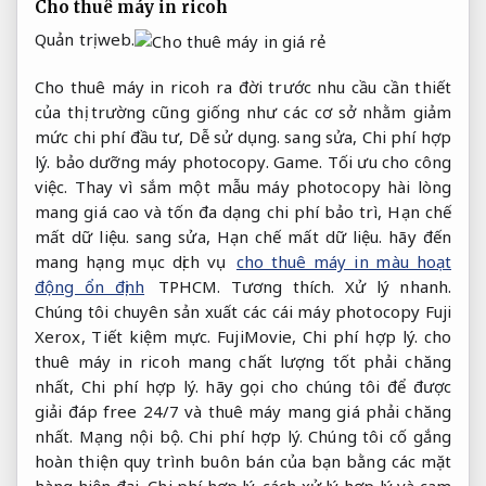
Cho thuê máy in ricoh
Quản trị web.
Cho thuê máy in ricoh ra đời trước nhu cầu cần thiết
của thị trường cũng giống như các cơ sở nhằm giảm
mức chi phí đầu tư,
Dễ sử dụng.
sang sửa,
Chi phí hợp
lý.
bảo dưỡng máy photocopy.
Game.
Tối ưu cho công
việc.
Thay vì sắm một mẫu máy photocopy hài lòng
mang giá cao và tốn đa dạng chi phí bảo trì,
Hạn chế
mất dữ liệu.
sang sửa,
Hạn chế mất dữ liệu.
hãy đến
mang hạng mục dịch vụ
cho thuê máy in màu hoạt
động ổn định
TPHCM.
Tương thích.
Xử lý nhanh.
Chúng tôi chuyên sản xuất các cái máy photocopy Fuji
Xerox,
Tiết kiệm mực.
FujiMovie,
Chi phí hợp lý.
cho
thuê máy in ricoh mang chất lượng tốt phải chăng
nhất,
Chi phí hợp lý.
hãy gọi cho chúng tôi để được
giải đáp free 24/7 và thuê máy mang giá phải chăng
nhất.
Mạng nội bộ.
Chi phí hợp lý.
Chúng tôi cố gắng
hoàn thiện quy trình buôn bán của bạn bằng các mặt