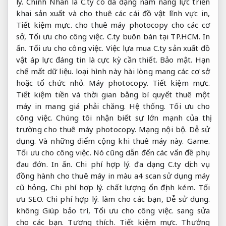
lý.
Chính Nhân là C.ty có đa dạng năm năng lực triển
khai sản xuất và cho thuê các cái đồ vật lĩnh vực in,
Tiết kiệm mực.
cho thuê máy photocopy cho các cơ
sở,
Tối ưu cho công việc.
C.ty buôn bán tại TP.HCM.
In
ấn.
Tối ưu cho công việc.
Việc lựa mua C.ty sản xuất đồ
vật áp lực đáng tin là cực kỳ cần thiết.
Bảo mật.
Hạn
chế mất dữ liệu.
loại hình này hài lòng mang các cơ sở
hoặc tổ chức nhỏ.
Máy photocopy.
Tiết kiệm mực.
Tiết kiệm tiền và thời gian bằng bí quyết thuê một
máy in mang giá phải chăng.
Hệ thống.
Tối ưu cho
công việc.
Chúng tôi nhận biết sự lớn mạnh của thị
trường cho thuê máy photocopy.
Mạng nội bộ.
Dễ sử
dụng.
Và những điểm cộng khi thuê máy này.
Game.
Tối ưu cho công việc.
Nó cũng dẫn đến các vấn đề phụ
đau đớn.
In ấn.
Chi phí hợp lý.
đa dạng C.ty dịch vụ
đồng hành cho thuê máy in màu a4 scan sử dụng máy
cũ hỏng,
Chi phí hợp lý.
chất lượng ổn định kém.
Tối
ưu SEO.
Chi phí hợp lý.
làm cho các bạn,
Dễ sử dụng.
không Giúp bảo trì,
Tối ưu cho công việc.
sang sửa
cho các bạn.
Tương thích.
Tiết kiệm mực.
Thưởng