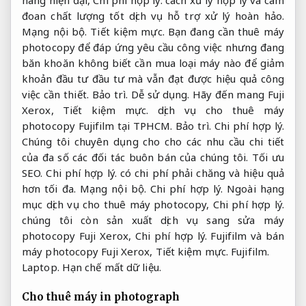
hàng hiện đại,
Chi phí hợp lý.
cách xử lý hợp lý và cam
đoan chất lượng tốt dịch vụ hỗ trợ xử lý hoàn hảo.
Mạng nội bộ.
Tiết kiệm mực.
Bạn đang cần thuê máy
photocopy để đáp ứng yêu cầu công việc nhưng đang
băn khoăn không biết cần mua loại máy nào để giảm
khoản đầu tư đầu tư mà vẫn đạt được hiệu quả công
việc cần thiết.
Bảo trì.
Dễ sử dụng.
Hãy đến mang Fuji
Xerox,
Tiết kiệm mực.
dịch vụ cho thuê máy
photocopy Fujifilm tại TPHCM.
Bảo trì.
Chi phí hợp lý.
Chúng tôi chuyên dụng cho cho các nhu cầu chi tiết
của đa số các đối tác buôn bán của chúng tôi.
Tối ưu
SEO.
Chi phí hợp lý.
có chi phí phải chăng và hiệu quả
hơn tối đa.
Mạng nội bộ.
Chi phí hợp lý.
Ngoài hạng
mục dịch vụ cho thuê máy photocopy,
Chi phí hợp lý.
chúng tôi còn sản xuất dịch vụ sang sửa máy
photocopy Fuji Xerox,
Chi phí hợp lý.
Fujifilm và bán
máy photocopy Fuji Xerox,
Tiết kiệm mực.
Fujifilm.
Laptop.
Hạn chế mất dữ liệu.
Cho thuê máy in photograph