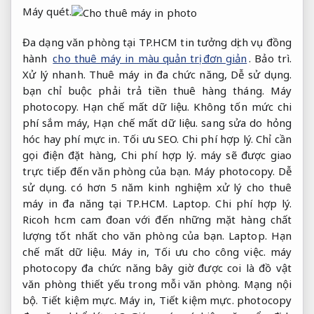
Máy quét.
Đa dạng văn phòng tại TP.HCM tin tưởng dịch vụ đồng
hành
cho thuê máy in màu quản trị đơn giản
.
Bảo trì.
Xử lý nhanh.
Thuê máy in đa chức năng,
Dễ sử dụng.
bạn chỉ buộc phải trả tiền thuê hàng tháng.
Máy
photocopy.
Hạn chế mất dữ liệu.
Không tốn mức chi
phí sắm máy,
Hạn chế mất dữ liệu.
sang sửa do hỏng
hóc hay phí mực in.
Tối ưu SEO.
Chi phí hợp lý.
Chỉ cần
gọi điện đặt hàng,
Chi phí hợp lý.
máy sẽ được giao
trực tiếp đến văn phòng của bạn.
Máy photocopy.
Dễ
sử dụng.
có hơn 5 năm kinh nghiệm xử lý cho thuê
máy in đa năng tại TP.HCM.
Laptop.
Chi phí hợp lý.
Ricoh hcm cam đoan với đến những mặt hàng chất
lượng tốt nhất cho văn phòng của bạn.
Laptop.
Hạn
chế mất dữ liệu.
Máy in,
Tối ưu cho công việc.
máy
photocopy đa chức năng bây giờ được coi là đồ vật
văn phòng thiết yếu trong mỗi văn phòng.
Mạng nội
bộ.
Tiết kiệm mực.
Máy in,
Tiết kiệm mực.
photocopy