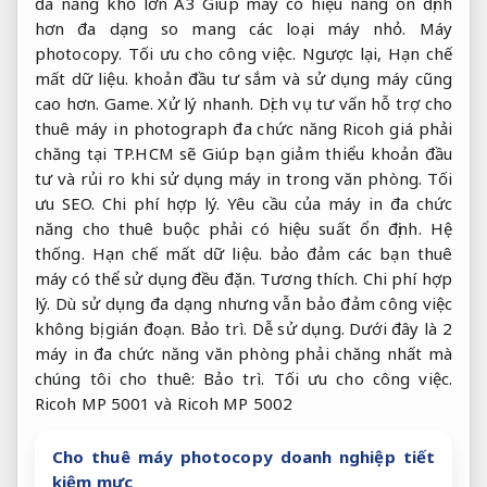
đa năng khổ lớn A3 Giúp máy có hiệu năng ổn định
hơn đa dạng so mang các loại máy nhỏ.
Máy
photocopy.
Tối ưu cho công việc.
Ngược lại,
Hạn chế
mất dữ liệu.
khoản đầu tư sắm và sử dụng máy cũng
cao hơn.
Game.
Xử lý nhanh.
Dịch vụ tư vấn hỗ trợ cho
thuê máy in photograph đa chức năng Ricoh giá phải
chăng tại TP.HCM sẽ Giúp bạn giảm thiểu khoản đầu
tư và rủi ro khi sử dụng máy in trong văn phòng.
Tối
ưu SEO.
Chi phí hợp lý.
Yêu cầu của máy in đa chức
năng cho thuê buộc phải có hiệu suất ổn định.
Hệ
thống.
Hạn chế mất dữ liệu.
bảo đảm các bạn thuê
máy có thể sử dụng đều đặn.
Tương thích.
Chi phí hợp
lý.
Dù sử dụng đa dạng nhưng vẫn bảo đảm công việc
không bị gián đoạn.
Bảo trì.
Dễ sử dụng.
Dưới đây là 2
máy in đa chức năng văn phòng phải chăng nhất mà
chúng tôi cho thuê:
Bảo trì.
Tối ưu cho công việc.
Ricoh MP 5001 và Ricoh MP 5002
Cho thuê máy photocopy doanh nghiệp tiết
kiệm mực