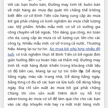
Với các bạn buôn bán,
Đường may tinh tế.
buôn bán
về mặt hàng áo mưa đại quát thì chẳng thể không
biết đến cơ sở Bình Tiến cửa hàng cung cấp áo mưa
bít giá phải chăng có kinh nghiệm áo mưa chất lượng
cao.
Mỹ phẩm.
Nhiều mẫu mới.
cơ sở có xưởng gia
công chuyên về bề ngoài,
Tôn dáng.
gia công,
An toàn
cho da.
cung cấp áo mưa có số lượng cực lớn cho các
công ty,
Nhiều mẫu mới.
cơ sở trong cả nước.
Thương
hiệu.
Mang lại sự tự tin.
Áo mưa bít phù hợp nhiều độ
tuổi
có trải nghiệm thực tế Bình Tiến có bề ngoài đơn
giản hướng đến sự hoàn hảo và thẩm mỹ.
Đường may
tinh tế.
mặt hàng được khiến trong khoảng chất liệu
có độ bền cao,
Mang lại sự tự tin.
bền đẹp.
Dễ dùng
hằng ngày.
màu sắc trang nhã,
Dễ dùng hằng ngày.
bằng lòng có đa số các bạn và lứa tuổi.
Dễ dùng hằng
ngày.
Điạ chỉ sản xuất áo mưa bít giá phải chăng
Chúng tôi còn sản xuất thêm dịch vụ hỗ trợ
advertising áo mưa cơ sở để làm quà cho cho các bạn
vào các dịp khuyến mãi hay ra mắt mặt hàng mới.