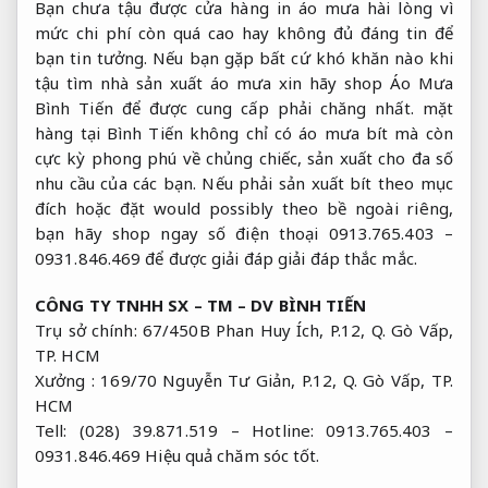
Bạn chưa tậu được cửa hàng in áo mưa hài lòng vì
mức chi phí còn quá cao hay không đủ đáng tin để
bạn tin tưởng. Nếu bạn gặp bất cứ khó khăn nào khi
tậu tìm nhà sản xuất áo mưa xin hãy shop Áo Mưa
Bình Tiến để được cung cấp phải chăng nhất. mặt
hàng tại Bình Tiến không chỉ có áo mưa bít mà còn
cực kỳ phong phú về chủng chiếc, sản xuất cho đa số
nhu cầu của các bạn. Nếu phải sản xuất bít theo mục
đích hoặc đặt would possibly theo bề ngoài riêng,
bạn hãy shop ngay số điện thoại 0913.765.403 –
0931.846.469 để được giải đáp giải đáp thắc mắc.
CÔNG TY TNHH SX – TM – DV BÌNH TIẾN
Trụ sở chính: 67/450B Phan Huy Ích, P.12, Q. Gò Vấp,
TP. HCM
Xưởng : 169/70 Nguyễn Tư Giản, P.12, Q. Gò Vấp, TP.
HCM
Tell: (028) 39.871.519 – Hotline: 0913.765.403 –
0931.846.469
Hiệu quả chăm sóc tốt.