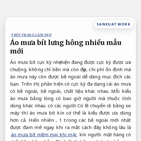
Bỏ
qua
nội
SANXUAT.WORK
dung
THỜI TRANG LÀM ĐẸP
Áo mưa bít lưng hông nhiều mẫu
mới
Áo mưa bít cực kỳ nhẹ hiện đang được cực kỳ được ưa
chuộng. không chỉ bền mà còn đẹp, chi phí ổn định mà
áo mưa này còn được bề ngoài dễ dàng mục đích các
bạn. Trên thị phần hiện có cực kỳ đa dạng cái áo mưa
có bề ngoài, bề ngoài, chất liệu khác nhau. Mỗi kiểu
áo mưa bằng lòng có bao giờ người mà thuộc tính
dùng khác nhau. có các người Có lẽ chuyển di bằng xe
máy thì áo mưa bít kín cơ thể là kiểu được ưa dùng
hơn cả. Hiển nhiên , 1 trong các bề ngoài mới nhất
được đam mê ngay khi ra mắt cách đây không lâu là
áo mưa bít mềm mại khi mặc
kín người. mặt hàng có