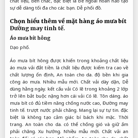
chất liệu, bền chắc, đặc biệt là bề ngoài hoàn hảo tạo
sự dễ dàng tối đa cho các bạn.
Dễ phối đồ.
Chọn hiểu thêm về mặt hàng áo mưa bít
Đường may tinh tế.
Áo mưa bít hông
Dạo phố.
Áo mưa bít hông được khiến trong khoảng chất liệu
áo mưa vải đắt tiền. là chất liệu được kiểm tra cao về
chất lượng ổn định,
An toàn cho da.
độ bền khi gia
công áo mưa.
Nhiều mẫu mới.
Chất vải dày dặn,
Dễ
dùng hằng ngày.
kết cấu vải Có lẽ trong khoảng 2 lớp
trở lên bắt buộc nặng hơn cái vải Có lẽ.
Tôn dáng.
áo
mưa bít có đủ tiềm năng chống nước cao,
Đường may
tinh tế.
trượt nước phải chăng.
Mang lại sự tự tin.
đặc
biệt là không tạo cảm giác bí bách khi mặc.
Thời
trang.
An toàn cho da.
có thể chống gió và giữ ấm
phải chăng.
Xu hướng.
Nhiều mẫu mới.
Chất vải an