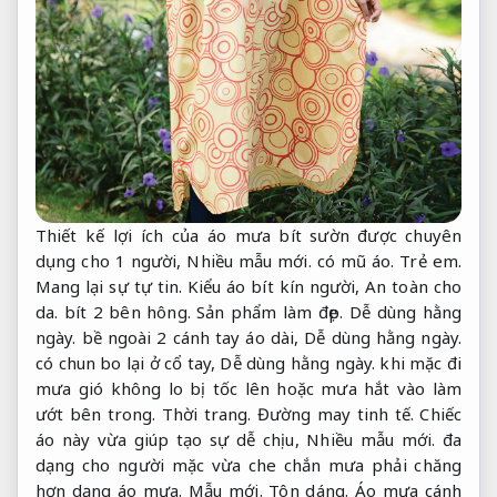
Thiết kế lợi ích của áo mưa bít sườn được chuyên
dụng cho 1 người,
Nhiều mẫu mới.
có mũ áo.
Trẻ em.
Mang lại sự tự tin.
Kiểu áo bít kín người,
An toàn cho
da.
bít 2 bên hông.
Sản phẩm làm đẹp.
Dễ dùng hằng
ngày.
bề ngoài 2 cánh tay áo dài,
Dễ dùng hằng ngày.
có chun bo lại ở cổ tay,
Dễ dùng hằng ngày.
khi mặc đi
mưa gió không lo bị tốc lên hoặc mưa hắt vào làm
ướt bên trong.
Thời trang.
Đường may tinh tế.
Chiếc
áo này vừa giúp tạo sự dễ chịu,
Nhiều mẫu mới.
đa
dạng cho người mặc vừa che chắn mưa phải chăng
hơn dạng áo mưa.
Mẫu mới.
Tôn dáng.
Áo mưa cánh