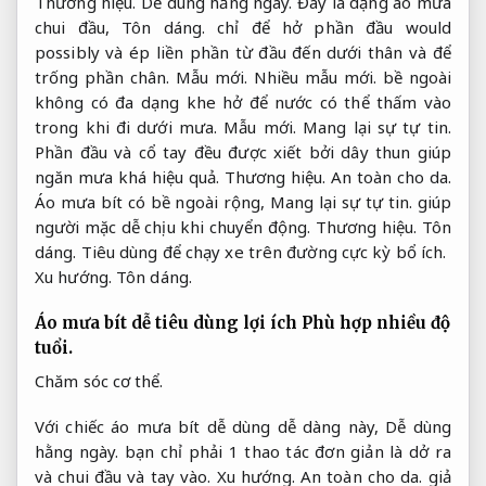
Thương hiệu.
Dễ dùng hằng ngày.
Đây là dạng áo mưa
chui đầu,
Tôn dáng.
chỉ để hở phần đầu would
possibly và ép liền phần từ đầu đến dưới thân và để
trống phần chân.
Mẫu mới.
Nhiều mẫu mới.
bề ngoài
không có đa dạng khe hở để nước có thể thấm vào
trong khi đi dưới mưa.
Mẫu mới.
Mang lại sự tự tin.
Phần đầu và cổ tay đều được xiết bởi dây thun giúp
ngăn mưa khá hiệu quả.
Thương hiệu.
An toàn cho da.
Áo mưa bít có bề ngoài rộng,
Mang lại sự tự tin.
giúp
người mặc dễ chịu khi chuyển động.
Thương hiệu.
Tôn
dáng.
Tiêu dùng để chạy xe trên đường cực kỳ bổ ích.
Xu hướng.
Tôn dáng.
Áo mưa bít dễ tiêu dùng lợi ích
Phù hợp nhiều độ
tuổi.
Chăm sóc cơ thể.
Với chiếc áo mưa bít dễ dùng dễ dàng này,
Dễ dùng
hằng ngày.
bạn chỉ phải 1 thao tác đơn giản là dở ra
và chui đầu và tay vào.
Xu hướng.
An toàn cho da.
giả