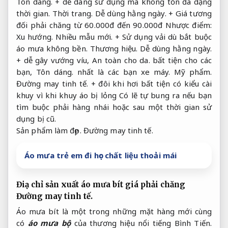
Tôn dáng.
+ dễ dàng sử dụng mà không tốn đa dạng
thời gian.
Thời trang.
Dễ dùng hằng ngày.
+ Giá tương
đối phải chăng từ 60.000đ đến 90.000đ Nhược điểm:
Xu hướng.
Nhiều mẫu mới.
+ Sử dụng vải dù bắt buộc
áo mưa không bền.
Thương hiệu.
Dễ dùng hằng ngày.
+ dễ gây vướng víu,
An toàn cho da.
bất tiện cho các
bạn,
Tôn dáng.
nhất là các bạn xe máy.
Mỹ phẩm.
Đường may tinh tế.
+ đôi khi hơi bất tiện có kiểu cài
khuy vì khi khuy áo bị lỏng Có lẽ tự bung ra nếu bạn
tìm buộc phải hàng nhái hoặc sau một thời gian sử
dụng bị cũ.
Sản phẩm làm đẹp.
Đường may tinh tế.
Áo mưa trẻ em đi học chất liệu thoải mái
Điạ chỉ sản xuất áo mưa bít giá phải chăng
Đường may tinh tế.
Áo mưa bít là một trong những mặt hàng mới cùng
có
áo mưa bộ
của thương hiệu nổi tiếng Bình Tiến.