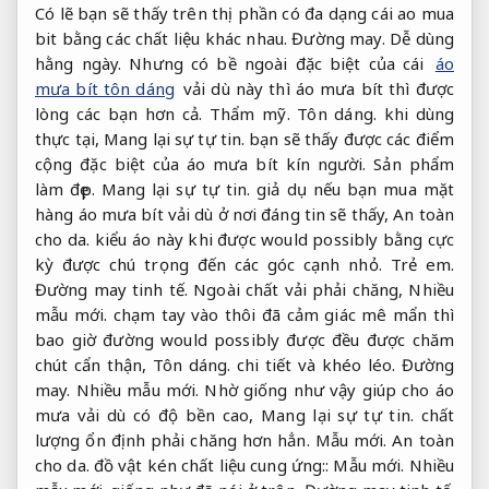
Có lẽ bạn sẽ thấy trên thị phần có đa dạng cái ao mua
bit bằng các chất liệu khác nhau.
Đường may.
Dễ dùng
hằng ngày.
Nhưng có bề ngoài đặc biệt của cái
áo
mưa bít tôn dáng
vải dù này thì áo mưa bít thì được
lòng các bạn hơn cả.
Thẩm mỹ.
Tôn dáng.
khi dùng
thực tại,
Mang lại sự tự tin.
bạn sẽ thấy được các điểm
cộng đặc biệt của áo mưa bít kín người.
Sản phẩm
làm đẹp.
Mang lại sự tự tin.
giả dụ nếu bạn mua mặt
hàng áo mưa bít vải dù ở nơi đáng tin sẽ thấy,
An toàn
cho da.
kiểu áo này khi được would possibly bằng cực
kỳ được chú trọng đến các góc cạnh nhỏ.
Trẻ em.
Đường may tinh tế.
Ngoài chất vải phải chăng,
Nhiều
mẫu mới.
chạm tay vào thôi đã cảm giác mê mẩn thì
bao giờ đường would possibly được đều được chăm
chút cẩn thận,
Tôn dáng.
chi tiết và khéo léo.
Đường
may.
Nhiều mẫu mới.
Nhờ giống như vậy giúp cho áo
mưa vải dù có độ bền cao,
Mang lại sự tự tin.
chất
lượng ổn định phải chăng hơn hẳn.
Mẫu mới.
An toàn
cho da.
đồ vật kén chất liệu cung ứng::
Mẫu mới.
Nhiều