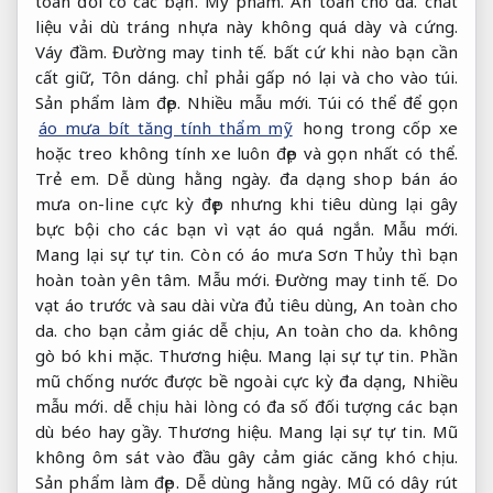
toàn đối có các bạn.
Mỹ phẩm.
An toàn cho da.
chất
liệu vải dù tráng nhựa này không quá dày và cứng.
Váy đầm.
Đường may tinh tế.
bất cứ khi nào bạn cần
cất giữ,
Tôn dáng.
chỉ phải gấp nó lại và cho vào túi.
Sản phẩm làm đẹp.
Nhiều mẫu mới.
Túi có thể để gọn
áo mưa bít tăng tính thẩm mỹ
hong trong cốp xe
hoặc treo không tính xe luôn đẹp và gọn nhất có thể.
Trẻ em.
Dễ dùng hằng ngày.
đa dạng shop bán áo
mưa on-line cực kỳ đẹp nhưng khi tiêu dùng lại gây
bực bội cho các bạn vì vạt áo quá ngắn.
Mẫu mới.
Mang lại sự tự tin.
Còn có áo mưa Sơn Thủy thì bạn
hoàn toàn yên tâm.
Mẫu mới.
Đường may tinh tế.
Do
vạt áo trước và sau dài vừa đủ tiêu dùng,
An toàn cho
da.
cho bạn cảm giác dễ chịu,
An toàn cho da.
không
gò bó khi mặc.
Thương hiệu.
Mang lại sự tự tin.
Phần
mũ chống nước được bề ngoài cực kỳ đa dạng,
Nhiều
mẫu mới.
dễ chịu hài lòng có đa số đối tượng các bạn
dù béo hay gầy.
Thương hiệu.
Mang lại sự tự tin.
Mũ
không ôm sát vào đầu gây cảm giác căng khó chịu.
Sản phẩm làm đẹp.
Dễ dùng hằng ngày.
Mũ có dây rút