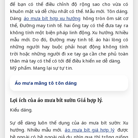
để bạn có thể điều chỉnh độ rộng sao cho vừa có
khuôn mặt và dễ chịu nhất có thể.
Mẫu mới.
Tôn dáng.
Dáng
áo mưa bít hợp xu hướng
hông tròn ôm sát cơ
thể,
Đường may tinh tế.
hai ống tay có thể đưa tay ra
không tính một biện pháp linh động.
Xu hướng.
Nhiều
mẫu mới.
Do đó,
Đường may tinh tế.
áo hài lòng có
những người hay buộc phải hoạt động không tính
trời hoặc những người đi xe tay ga cần che phủ toàn
thân mà tay có thể có tới để điều khiển xe dễ dàng.
Mỹ phẩm.
Mang lại sự tự tin.
Áo mưa măng tô tôn dáng
Lợi ích của áo mưa bít sườn
Giá hợp lý.
Kiểu dáng.
Sự dễ dàng luôn thể dụng của áo mưa bít sườn:
Xu
hướng.
Nhiều mẫu mới.
áo mưa bít giá hợp lý
được
bề ngoài có bề ngoài giả dụ nhìn qua thì trông giống