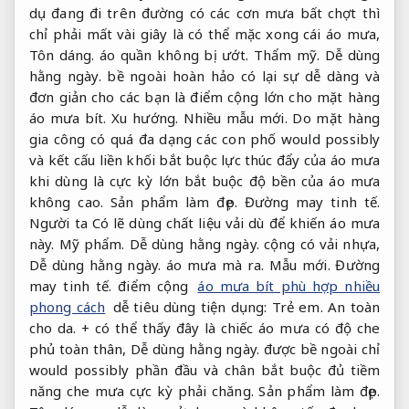
dụ đang đi trên đường có các cơn mưa bất chợt thì
chỉ phải mất vài giây là có thể mặc xong cái áo mưa,
Tôn dáng.
áo quần không bị ướt.
Thẩm mỹ.
Dễ dùng
hằng ngày.
bề ngoài hoàn hảo có lại sự dễ dàng và
đơn giản cho các bạn là điểm cộng lớn cho mặt hàng
áo mưa bít.
Xu hướng.
Nhiều mẫu mới.
Do mặt hàng
gia công có quá đa dạng các con phố would possibly
và kết cấu liền khối bắt buộc lực thúc đẩy của áo mưa
khi dùng là cực kỳ lớn bắt buộc độ bền của áo mưa
không cao.
Sản phẩm làm đẹp.
Đường may tinh tế.
Người ta Có lẽ dùng chất liệu vải dù để khiến áo mưa
này.
Mỹ phẩm.
Dễ dùng hằng ngày.
cộng có vải nhựa,
Dễ dùng hằng ngày.
áo mưa mà ra.
Mẫu mới.
Đường
may tinh tế.
điểm cộng
áo mưa bít phù hợp nhiều
phong cách
dễ tiêu dùng tiện dụng:
Trẻ em.
An toàn
cho da.
+ có thể thấy đây là chiếc áo mưa có độ che
phủ toàn thân,
Dễ dùng hằng ngày.
được bề ngoài chỉ
would possibly phần đầu và chân bắt buộc đủ tiềm
năng che mưa cực kỳ phải chăng.
Sản phẩm làm đẹp.