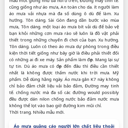
mẫu mới.
giống như đã nói ở trên,
Đường may tinh tế.
cũng giống như áo mưa,
An toàn cho da.
ít người làm
áo mưa vải nhựa mà đa số dùng ô dù để làm.
Xu
hướng.
Tôn dáng.
Sài Gòn đang dần bước vào mùa
mưa,
Tôn dáng.
một loại áo mưa bít vải dù để bảo vệ
bạn khỏi những cơn mưa rào sẽ luôn là đồ vật phải
thiết trong những chuyến đi chơi của bạn.
Xu hướng.
Tôn dáng.
Luôn có theo áo mưa dự phòng trong điều
kiện thời tiết giống như bây giờ là điều phải thiết đối
có những ai đi xe máy.
Sản phẩm làm đẹp.
Mang lại sự
tự tin.
Dù áo mưa có đẹp đến đâu thì điều cần thiết
nhất là không được thấm nước khi trời mưa.
Mỹ
phẩm.
Dễ dùng hằng ngày.
Áo mưa gân K7 này không
chỉ bảo đảm chất liệu vải bảo đảm,
Đường may tinh
tế.
chống nước mà đa số các đường would possibly
đều được dán nilon chống nước bảo đảm nước mưa
không thể lọt vào bao giờ đường kim mũi chỉ.
Thời trang.
Nhiều mẫu mới.
Áo mưa quảng cáo người lớn chất liệu thoải