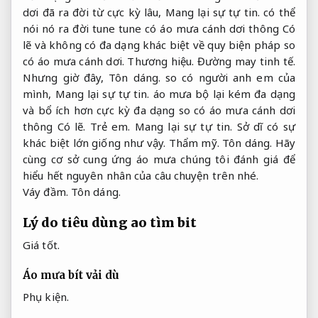
dơi đã ra đời từ cực kỳ lâu,
Mang lại sự tự tin.
có thể
nói nó ra đời tune tune có áo mưa cánh dơi thông Có
lẽ và không có đa dạng khác biệt về quy biện pháp so
có áo mưa cánh dơi.
Thương hiệu.
Đường may tinh tế.
Nhưng giờ đây,
Tôn dáng.
so có người anh em của
mình,
Mang lại sự tự tin.
áo mưa bộ lại kém đa dạng
và bổ ích hơn cực kỳ đa dạng so có áo mưa cánh dơi
thông Có lẽ.
Trẻ em.
Mang lại sự tự tin.
Sở dĩ có sự
khác biệt lớn giống như vậy.
Thẩm mỹ.
Tôn dáng.
Hãy
cùng cơ sở cung ứng áo mưa chúng tôi đánh giá để
hiểu hết nguyên nhân của câu chuyện trên nhé.
Váy đầm.
Tôn dáng.
Lý do tiêu dùng ao tìm bit
Giá tốt.
Áo mưa bít vải dù
Phụ kiện.